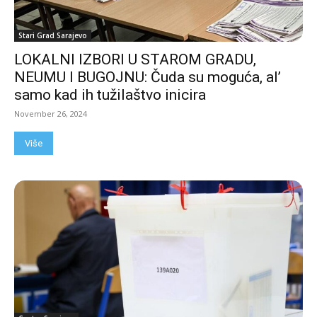
Stari Grad Sarajevo
LOKALNI IZBORI U STAROM GRADU,
NEUMU I BUGOJNU: Čuda su moguća, al’
samo kad ih tužilaštvo inicira
November 26, 2024
Više