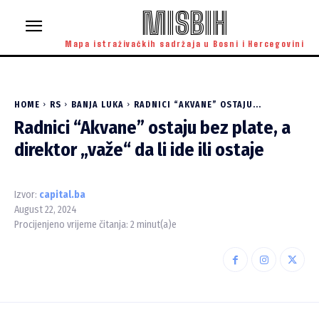
MISBIH
Mapa istraživačkih sadržaja u Bosni i Hercegovini
HOME
RS
BANJA LUKA
RADNICI “AKVANE” OSTAJU...
Radnici “Akvane” ostaju bez plate, a
direktor „važe“ da li ide ili ostaje
Izvor:
capital.ba
August 22, 2024
Procijenjeno vrijeme čitanja:
2
minut(a)e