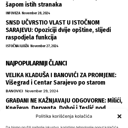
šapom istih stranaka
INFOVEZA
November 28, 2024
SNSD UČVRSTIO VLAST U ISTOČNOM
SARAJEVU: Opoziciji dvije opštine, slijedi
raspodjela funkcija
ISTOČNA ILIDŽA
November 27, 2024
NAJPOPULARNIJI ČLANCI
VELIKA KLADUŠA I BANOVIĆI ZA PROMJENE:
Višegrad i Centar Sarajevo po starom
BANOVICI
November 29, 2024
GRAĐANI NE KAŽNJAVAJU ODGOVORNE: Milići,
Kneževo, Derventa, Doboj i Teslić pod
šapom istih stranaka
Politika korišćenja kolačića
INFOVEZA
November 28, 2024
Da bismo pružili najbolje iskustvo, koristimo tehnologije poput kolačića