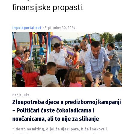
finansijske propasti.
impulsportal.net
-
September 30, 2024
Banja luka
Zloupotreba djece u predizbornoj kampanji
– Političari časte čokoladicama i
novčanicama, ali to nije za slikanje
“Idemo na miting, dijeliće djeci pare, biće i sokova i