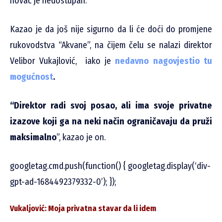
novac je nedostupan.
Kazao je da još nije sigurno da li će doći do promjene
rukovodstva “Akvane”, na čijem čelu se nalazi direktor
Velibor Vukajlović, iako je
nedavno nagovjestio tu
mogućnost
.
“Direktor radi svoj posao, ali ima svoje privatne
izazove koji ga na neki način ograničavaju da pruži
maksimalno
”, kazao je on.
googletag.cmd.push(function() { googletag.display(‘div-
gpt-ad-1684492379332-0’); });
Vukaljović: Moja privatna stavar da li idem