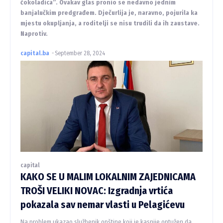
čokoladica”. Ovakav glas pronio se nedavno jednim
banjalučkim predgrađem. Dječurlija je, naravno, pojurila ka
mjestu okupljanja, a roditelji se nisu trudili da ih zaustave.
Naprotiv.
capital.ba
-
September 28, 2024
capital
KAKO SE U MALIM LOKALNIM ZAJEDNICAMA
TROŠI VELIKI NOVAC: Izgradnja vrtića
pokazala sav nemar vlasti u Pelagićevu
Na problem ukazao službenik opštine koji je kasnije optužen da