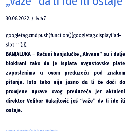
„važe“ da li ide ili ostaje
30.08.2022. / 14:47
googletag.cmd.push(function(){googletag.display(‘ad-
slot-11’);});
BANJALUKA – Računi banjalučke „Akvane” su i dalje
blokirani tako da je isplata avgustovske plate
zaposlenima u ovom preduzeću pod znakom
pitanja. Isto tako nije jasno da li će doći do
promjene uprave ovog preduzeća jer aktuleni
direktor Velibor Vukajlović još “važe” da li ide ili
ostaje.