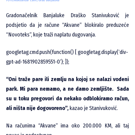
FOTO:Aleksandar Čavić/Grad Banjaluka
Gradonačelnik Banjaluke Draško Stanivuković je
podsjetio da je račune “Akvane” blokiralo preduzeće
“Novoteks”, koje traži naplatu dugovanja.
googletag.cmd.push(function() { googletag.display(‘div-
gpt-ad-1681902859551-0’); });
“Oni traže pare ili zemlju na kojoj se nalazi vodeni
park. Mi para nemamo, a ne damo zemljište. Sada
su u toku pregovori da nekako odblokiramo račun,
ali ništa nije dogovoreno”,
kazao je Stanivuković.
Na računima “Akvane” ima oko 200.000 KM, ali taj