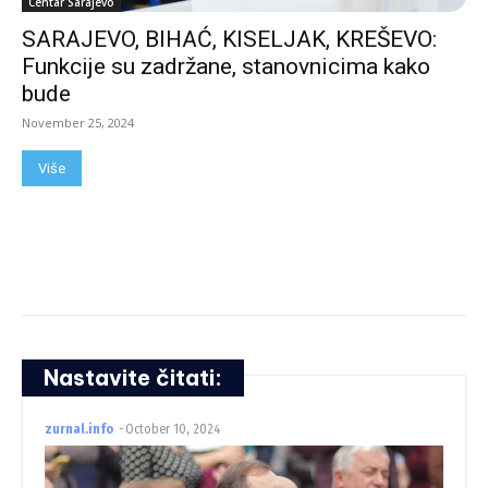
Centar Sarajevo
SARAJEVO, BIHAĆ, KISELJAK, KREŠEVO:
Funkcije su zadržane, stanovnicima kako
bude
November 25, 2024
Više
Nastavite čitati:
zurnal.info
-
October 10, 2024