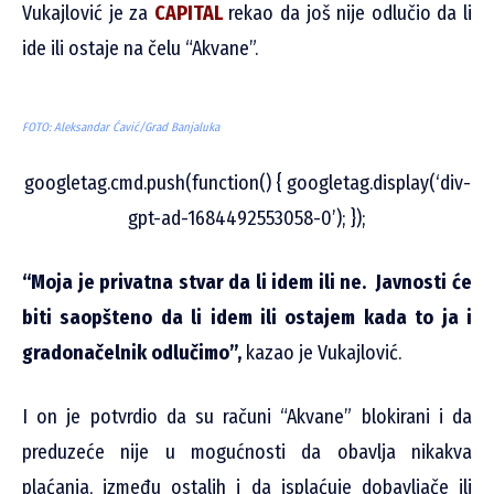
Vukajlović je za
CAPITAL
rekao da još nije odlučio da li
ide ili ostaje na čelu “Akvane”.
FOTO: Aleksandar Ćavić/Grad Banjaluka
googletag.cmd.push(function() { googletag.display(‘div-
gpt-ad-1684492553058-0’); });
“Moja je privatna stvar da li idem ili ne. Javnosti će
biti saopšteno da li idem ili ostajem kada to ja i
gradonačelnik odlučimo”,
kazao je Vukajlović.
I on je potvrdio da su računi “Akvane” blokirani i da
preduzeće nije u mogućnosti da obavlja nikakva
plaćanja, između ostalih i da isplaćuje dobavljače ili