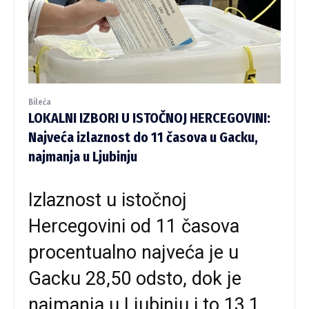
Bileća
LOKALNI IZBORI U ISTOČNOJ HERCEGOVINI:
Najveća izlaznost do 11 časova u Gacku,
najmanja u Ljubinju
Izlaznost u istočnoj
Hercegovini od 11 časova
procentualno najveća je u
Gacku 28,50 odsto, dok je
najmanja u Ljubinju i to 13,1