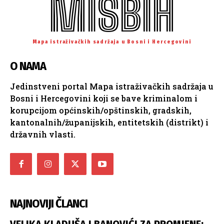
MISBIH
Mapa istraživačkih sadržaja u Bosni i Hercegovini
O NAMA
Jedinstveni portal Mapa istraživačkih sadržaja u
Bosni i Hercegovini koji se bave kriminalom i
korupcijom općinskih/opštinskih, gradskih,
kantonalnih/županijskih, entitetskih (distrikt) i
državnih vlasti.
NAJNOVIJI ČLANCI