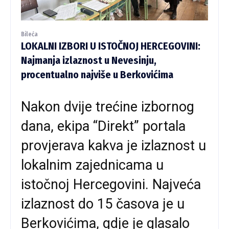
Bileća
LOKALNI IZBORI U ISTOČNOJ HERCEGOVINI:
Najmanja izlaznost u Nevesinju,
procentualno najviše u Berkovićima
Nakon dvije trećine izbornog
dana, ekipa “Direkt” portala
provjerava kakva je izlaznost u
lokalnim zajednicama u
istočnoj Hercegovini. Najveća
izlaznost do 15 časova je u
Berkovićima, gdje je glasalo