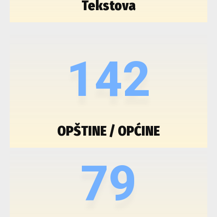
Tekstova
142
OPŠTINE / OPĆINE
79