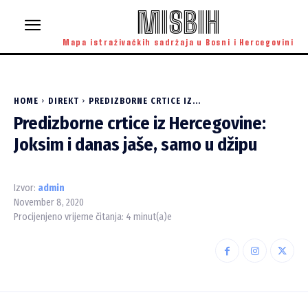
MISBIH
Mapa istraživačkih sadržaja u Bosni i Hercegovini
HOME
DIREKT
PREDIZBORNE CRTICE IZ...
Predizborne crtice iz Hercegovine:
Joksim i danas jaše, samo u džipu
Izvor:
admin
November 8, 2020
Procijenjeno vrijeme čitanja:
4
minut(a)e