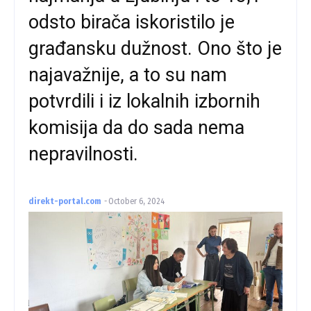
odsto birača iskoristilo je
građansku dužnost. Ono što je
najavažnije, a to su nam
potvrdili i iz lokalnih izbornih
komisija da do sada nema
nepravilnosti.
direkt-portal.com
-
October 6, 2024