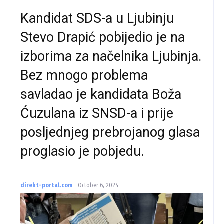
Kandidat SDS-a u Ljubinju
Stevo Drapić pobijedio je na
izborima za načelnika Ljubinja.
Bez mnogo problema
savladao je kandidata Boža
Ćuzulana iz SNSD-a i prije
posljednjeg prebrojanog glasa
proglasio je pobjedu.
direkt-portal.com
-
October 6, 2024