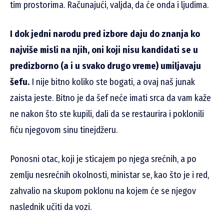
tim prostorima. Računajući, valjda, da će onda i ljudima.
I dok jedni narodu pred izbore daju do znanja ko
najviše misli na njih, oni koji nisu kandidati se u
predizborno (a i u svako drugo vreme) umiljavaju
šefu.
I nije bitno koliko ste bogati, a ovaj naš junak
zaista jeste. Bitno je da šef neće imati srca da vam kaže
ne nakon što ste kupili, dali da se restaurira i poklonili
fiću njegovom sinu tinejdžeru.
Ponosni otac, koji je sticajem po njega srećnih, a po
zemlju nesrećnih okolnosti, ministar se, kao što je i red,
zahvalio na skupom poklonu na kojem će se njegov
naslednik učiti da vozi.