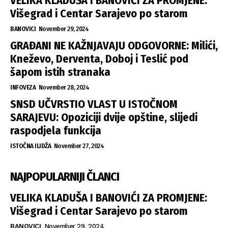
VELIKA KLADUŠA I BANOVIĆI ZA PROMJENE:
Višegrad i Centar Sarajevo po starom
BANOVICI
November 29, 2024
GRAĐANI NE KAŽNJAVAJU ODGOVORNE: Milići,
Kneževo, Derventa, Doboj i Teslić pod
šapom istih stranaka
INFOVEZA
November 28, 2024
SNSD UČVRSTIO VLAST U ISTOČNOM
SARAJEVU: Opoziciji dvije opštine, slijedi
raspodjela funkcija
ISTOČNA ILIDŽA
November 27, 2024
NAJPOPULARNIJI ČLANCI
VELIKA KLADUŠA I BANOVIĆI ZA PROMJENE:
Višegrad i Centar Sarajevo po starom
BANOVICI
November 29, 2024