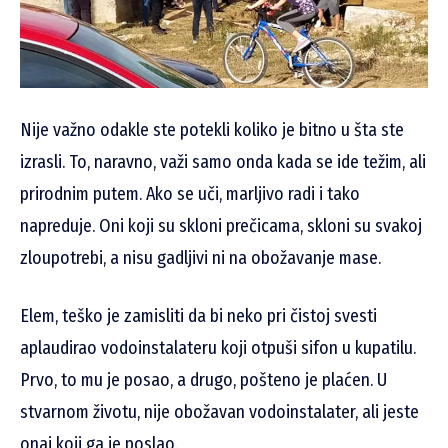
Nije važno odakle ste potekli koliko je bitno u šta ste
izrasli. To, naravno, važi samo onda kada se ide težim, ali
prirodnim putem. Ako se uči, marljivo radi i tako
napreduje. Oni koji su skloni prečicama, skloni su svakoj
zloupotrebi, a nisu gadljivi ni na obožavanje mase.
Elem, teško je zamisliti da bi neko pri čistoj svesti
aplaudirao vodoinstalateru koji otpuši sifon u kupatilu.
Prvo, to mu je posao, a drugo, pošteno je plaćen. U
stvarnom životu, nije obožavan vodoinstalater, ali jeste
onaj koji ga je poslao.