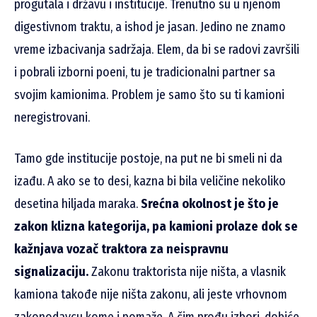
progutala i državu i institucije. Trenutno su u njenom
digestivnom traktu, a ishod je jasan. Jedino ne znamo
vreme izbacivanja sadržaja. Elem, da bi se radovi završili
i pobrali izborni poeni, tu je tradicionalni partner sa
svojim kamionima. Problem je samo što su ti kamioni
neregistrovani.
Tamo gde institucije postoje, na put ne bi smeli ni da
izađu. A ako se to desi, kazna bi bila veličine nekoliko
desetina hiljada maraka.
Srećna okolnost je što je
zakon klizna kategorija, pa kamioni prolaze dok se
kažnjava vozač traktora za neispravnu
signalizaciju.
Zakonu traktorista nije ništa, a vlasnik
kamiona takođe nije ništa zakonu, ali jeste vrhovnom
zakonodavcu kome i pomaže. A čim prođu izbori, dobiće