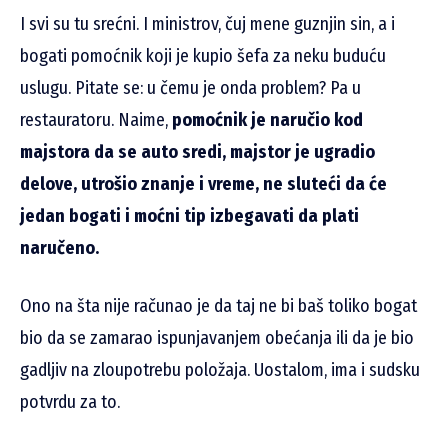
I svi su tu srećni. I ministrov, čuj mene guznjin sin, a i
bogati pomoćnik koji je kupio šefa za neku buduću
uslugu. Pitate se: u čemu je onda problem? Pa u
restauratoru. Naime,
pomoćnik je naručio kod
majstora da se auto sredi, majstor je ugradio
delove, utrošio znanje i vreme, ne sluteći da će
jedan bogati i moćni tip izbegavati da plati
naručeno.
Ono na šta nije računao je da taj ne bi baš toliko bogat
bio da se zamarao ispunjavanjem obećanja ili da je bio
gadljiv na zloupotrebu položaja. Uostalom, ima i sudsku
potvrdu za to.