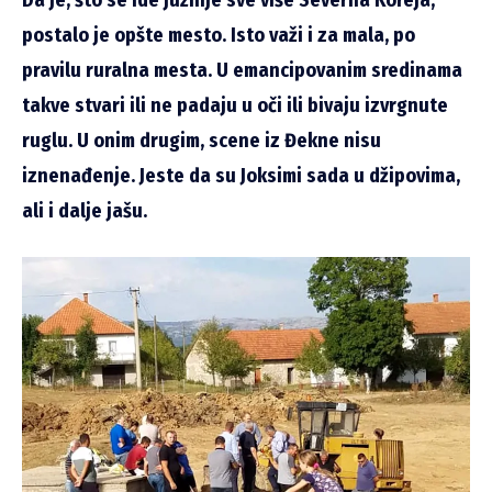
Da je, što se ide južnije sve više Severna Koreja,
postalo je opšte mesto. Isto važi i za mala, po
pravilu ruralna mesta. U emancipovanim sredinama
takve stvari ili ne padaju u oči ili bivaju izvrgnute
ruglu. U onim drugim, scene iz Đekne nisu
iznenađenje. Jeste da su Joksimi sada u džipovima,
ali i dalje jašu.