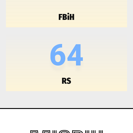
FBiH
64
RS