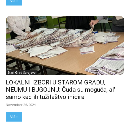
Više
Stari Grad Sarajevo
LOKALNI IZBORI U STAROM GRADU,
NEUMU I BUGOJNU: Čuda su moguća, al’
samo kad ih tužilaštvo inicira
November 26, 2024
Više