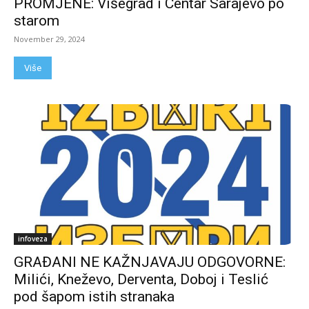
PROMJENE: Višegrad i Centar Sarajevo po
starom
November 29, 2024
Više
infoveza
GRAĐANI NE KAŽNJAVAJU ODGOVORNE:
Milići, Kneževo, Derventa, Doboj i Teslić
pod šapom istih stranaka