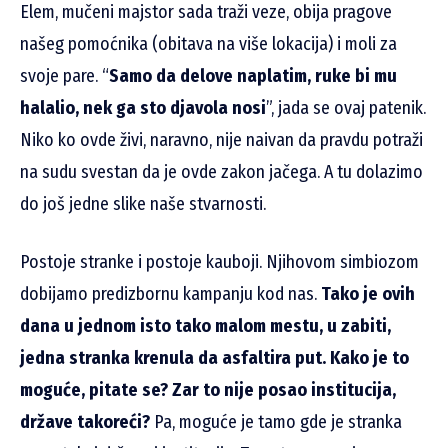
Elem, mučeni majstor sada traži veze, obija pragove
našeg pomoćnika (obitava na više lokacija) i moli za
svoje pare. “
Samo da delove naplatim, ruke bi mu
halalio, nek ga sto djavola nosi
”, jada se ovaj patenik.
Niko ko ovde živi, naravno, nije naivan da pravdu potraži
na sudu svestan da je ovde zakon jačega. A tu dolazimo
do još jedne slike naše stvarnosti.
Postoje stranke i postoje kauboji. Njihovom simbiozom
dobijamo predizbornu kampanju kod nas.
Tako je ovih
dana u jednom isto tako malom mestu, u zabiti,
jedna stranka krenula da asfaltira put. Kako je to
moguće, pitate se? Zar to nije posao institucija,
države takoreći?
Pa, moguće je tamo gde je stranka