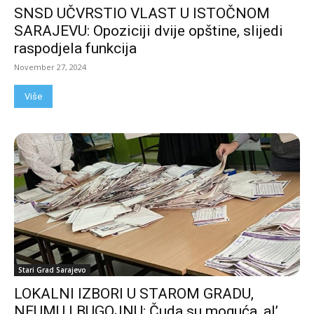
SNSD UČVRSTIO VLAST U ISTOČNOM
SARAJEVU: Opoziciji dvije opštine, slijedi
raspodjela funkcija
November 27, 2024
Više
Stari Grad Sarajevo
LOKALNI IZBORI U STAROM GRADU,
NEUMU I BUGOJNU: Čuda su moguća, al’