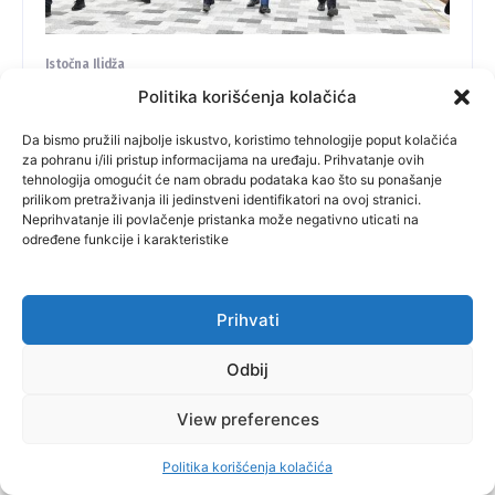
Istočna Ilidža
Istočno Sarajevo: Novac potrošen, projekti
Politika korišćenja kolačića
nisu završeni- od Vlade RS novih deset
Da bismo pružili najbolje iskustvo, koristimo tehnologije poput kolačića
miliona
za pohranu i/ili pristup informacijama na uređaju. Prihvatanje ovih
tehnologija omogućit će nam obradu podataka kao što su ponašanje
Na sjednici održanoj tri dana pred Lokalne izbore u BiH
prilikom pretraživanja ili jedinstveni identifikatori na ovoj stranici.
Vlada Republike Srpske proširila je spisak prioritetnih
Neprihvatanje ili povlačenje pristanka može negativno uticati na
projekata za koje će novac biti izdvojen iz budžeta Vlade.
određene funkcije i karakteristike
Riječ je uglavnom o opštinama u kojima je na vlasti SNSD. Za
projekte u Istočnom Sarajevu izdvojeno je deset miliona,
odnosno za nastavak izgradnje Osnovne škole u Istočnom
Prihvati
Novom Sarajevu, dodatne radove na izgradnji Rektorata i
Muzičke akademije UIS, te drugu fazu izgradnje Fakulteta
Odbij
fizičkog vaspitanja i sporta u Palama. U ovoj opštini novac će
biti obezbijeđen i za rekonstrukciju objekta „Dom
View preferences
Partizan“ na Jahorini koji će građane koštati deset miliona.
spin-portal.info
-
October 13, 2024
Politika korišćenja kolačića