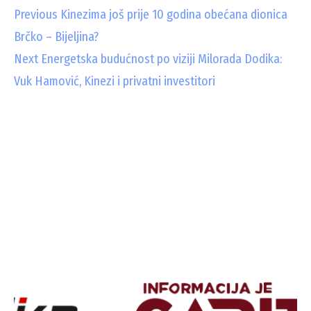
C
Previous
Kinezima još prije 10 godina obećana dionica
Brčko – Bijeljina?
o
Next
Energetska budućnost po viziji Milorada Dodika:
n
Vuk Hamović, Kinezi i privatni investitori
t
i
n
u
e
R
e
a
d