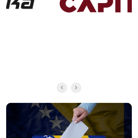
i
n
g