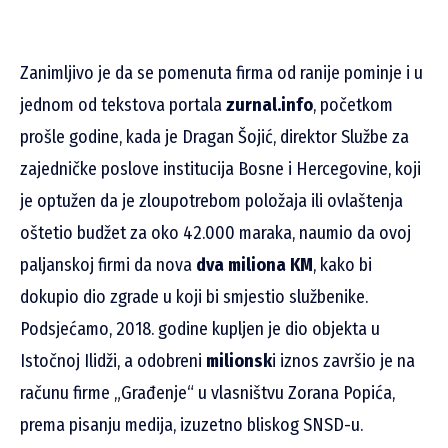
Zanimljivo je da se pomenuta firma od ranije pominje i u
jednom od tekstova portala
zurnal.info
, početkom
prošle godine, kada je
Dragan Šojić, direktor Službe za
zajedničke poslove institucija Bosne i Hercegovine, koji
je optužen da je zloupotrebom položaja ili ovlaštenja
oštetio budžet za oko 42.000 maraka,
naumio da ovoj
paljanskoj firmi da nova
dva miliona KM
, kako bi
dokupio dio zgrade u koji bi smjestio službenike.
Podsjećamo,
2018. godine kupljen je dio objekta u
Istočnoj Ilidži, a odobreni
milionsk
i iznos završio je na
računu firme „Građenje“ u vlasništvu Zorana Popića,
prema pisanju medija, izuzetno bliskog SNSD-u.