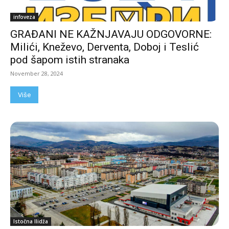
infoveza
GRAĐANI NE KAŽNJAVAJU ODGOVORNE:
Milići, Kneževo, Derventa, Doboj i Teslić
pod šapom istih stranaka
November 28, 2024
Više
Istočna Ilidža