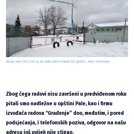
Muzej, mart 2021. Već su do tada radovi trebali biti gotovi , Izvor: Istinomjer
Zbog čega radovi nisu završeni u predviđenom roku
pitali smo nadležne u opštini Pale, kao i firmu
izvođača radova “Građenje” doo, međutim, i pored
podsjećanja, i telefonskih poziva, odgovor na našu
adresu još uvijek nije stigao.