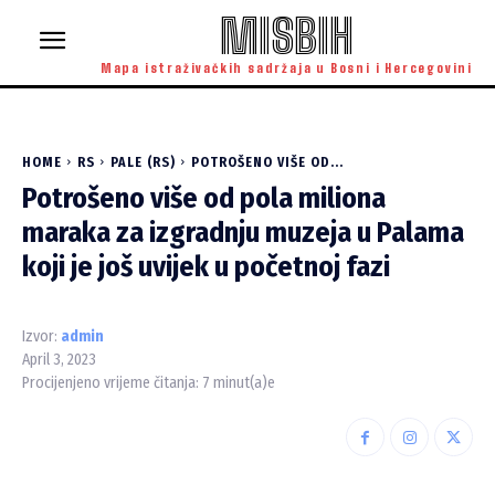
MISBIH
Mapa istraživačkih sadržaja u Bosni i Hercegovini
HOME
RS
PALE (RS)
POTROŠENO VIŠE OD...
Potrošeno više od pola miliona
maraka za izgradnju muzeja u Palama
koji je još uvijek u početnoj fazi
Izvor:
admin
April 3, 2023
Procijenjeno vrijeme čitanja:
7
minut(a)e