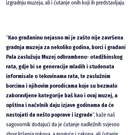
izgradnju muzeja, ali i ćutanje onih koji ih predstavljaju.
“
Kao građaninu nejasno mi je zašto nije završena
gradnja muzeja za nekoliko godina, borci i građani
Pala zaslužuju Muzej odbrambeno- otadžbinskog
rata, gdje bi se generacije mladih i studenata
informisale o tekovinama rata, te zaslužnim
borcima i njihovim porodicama koje su bezmalo
zaboravljene kategorije baš kao i ovaj muzej, a
opština i načelnik daju izjave godinama da će
nastojati da nešto poprave i izgrade
”, kaže naš
sagovornik dodajući da je ćutanje nadležnih svjesno
zbog kršenja rokova, a moguće i zakona, ali ćutanje