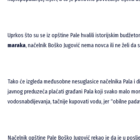
Uprkos što su se iz opštine Pale hvalili istorijskim budže
maraka
, načelnik Boško Jugović nema novca ili ne želi da
Tako će izgleda međusobne nesuglasice načelnika Pala i d
javnog preduzeća plaćati građani Pala koji svako malo moraj
vodosnabdijevanja, tačnije kupovati vodu, jer “obilne pad
Načelnik opštine Pale Boško Jugović rekao je da je u posl