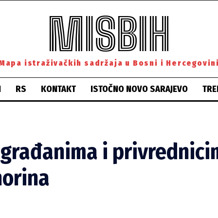
MISBIH
Mapa istraživačkih sadržaja u Bosni i Hercegovin
H
RS
KONTAKT
ISTOČNO NOVO SARAJEVO
TRE
građanima i privrednicima
horina