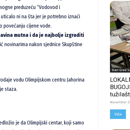
pomogne preduzeću “Vodovod i
ticalo ni na šta jer je potrebno iznaći
o povećanju cijene vode.
avina mutna i da je najbolje izgraditi
ović novinarima nakon sjednice Skupštine
Stari Grad S
LOKALN
rodaje vodu Olimpijskom centru Jahorina
BUGOJN
je staza.
tužilašt
November 26
Više
dložio je da Olimpijski centar, koji samo