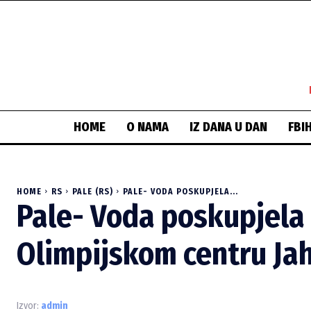
HOME
O NAMA
IZ DANA U DAN
FBI
HOME
RS
PALE (RS)
PALE- VODA POSKUPJELA...
Pale- Voda poskupjela 
Olimpijskom centru Ja
Izvor:
admin