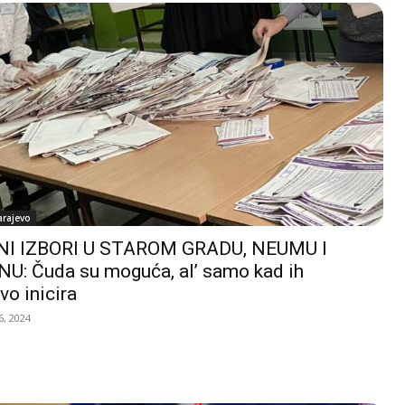
arajevo
I IZBORI U STAROM GRADU, NEUMU I
U: Čuda su moguća, al’ samo kad ih
vo inicira
, 2024