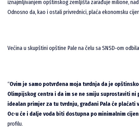
iznajmljivanjem opštinskog zemljišta zarađuje milione, n
Odnosno da, kao i ostali privrednici, plaća ekonomsku cije
Većina u skupštini opštine Pale na čelu sa SNSD-om odbila 
“
Ovim je samo potvrđena moja tvrdnja da je opštinsko
Olimpijskog centra i da im se ne smiju suprostaviti ni
idealan primjer za tu tvrdnju, građani Pala će plaćati
Oc-u će i dalje voda biti dostupna po minimalnim cije
profilu.