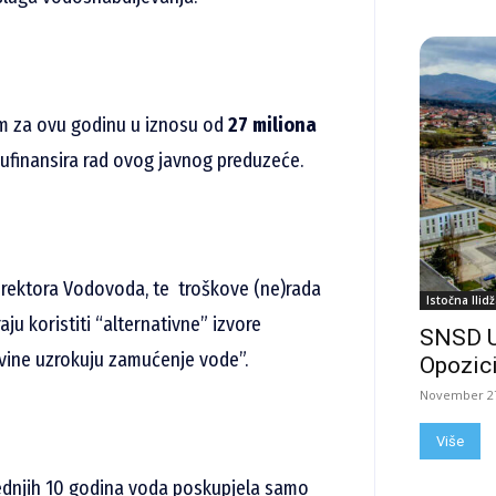
tom za ovu godinu u iznosu od
27 miliona
 sufinansira rad ovog javnog preduzeće.
irektora Vodovoda, te troškove (ne)rada
Istočna Ilidž
u koristiti “alternativne” izvore
SNSD 
avine uzrokuju zamućenje vode”.
Opozici
November 27
Više
jednjih 10 godina voda poskupjela samo