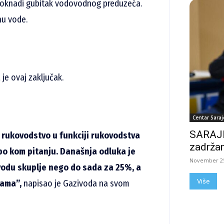
adoknadi gubitak vodovodnog preduzeća.
nu vode.
je ovaj zaključak.
Centar Saraj
SARAJE
 rukovodstvo u funkciji rukovodstva
zadržan
 po kom pitanju.
Današnja odluka je
November 25
 vodu skuplje nego do sada za 25%, a
Više
nama”,
napisao je Gazivoda na svom