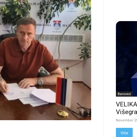
Banovici
VELIKA
Višegra
November 29
Više