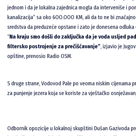
jednom i da je lokalna zajednica mogla da interveniše i 
kanalizacija” sa oko 6OO.OOO KM, ali da to ne bi značajno u
sredstva da preduzeće opstane i zato je donesena odluka 
“
Na kraju smo došli do zaključka da je voda usljed pad
filtersko postrojenje za prečišćavanje”
, izjavio je Jug
opštine, prenosio Radio OSM.
S druge strane, Vodovod Pale po veoma niskim cijenama p
za punjenje jezera koja se koriste za vještačko osnježavan
Odbornik opozicije u lokalnoj skupštini Dušan Gazivoda pre