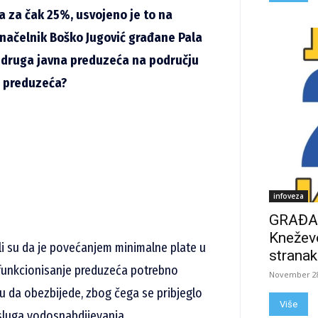
a za čak 25%, usvojeno je to na
i načelnik Boško Jugović građane Pala
 druga javna preduzeća na području
a preduzeća?
infoveza
GRAĐAN
Kneževo
li su da je povećanjem minimalne plate u
stranak
 funkcionisanje preduzeća potrebno
November 28
 da obezbijede, zbog čega se pribjeglo
Više
usluga vodosnabdijevanja.