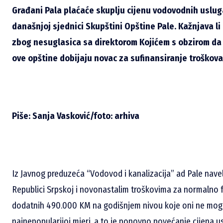
Građani Pala plaćaće skuplju cijenu vodovodnih uslug
današnjoj sjednici Skupštini Opštine Pale. Kažnjava l
zbog nesuglasica sa direktorom Kojićem s obzirom da
ove opštine dobijaju novac za sufinansiranje troškov
Piše: Sanja Vasković/foto: arhiva
Iz Javnog preduzeća “Vodovod i kanalizacija” ad Pale nave
Republici Srpskoj i novonastalim troškovima za normalno
dodatnih 490.000 KM na godišnjem nivou koje oni ne mogu
najnepopularijoj mjeri, a to je ponovno povećanje cijena 