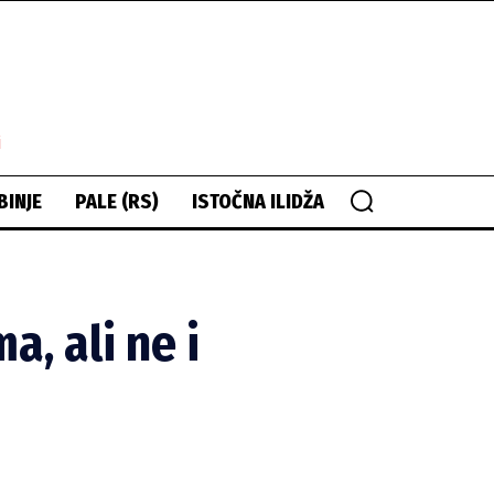
i
BINJE
PALE (RS)
ISTOČNA ILIDŽA
, ali ne i