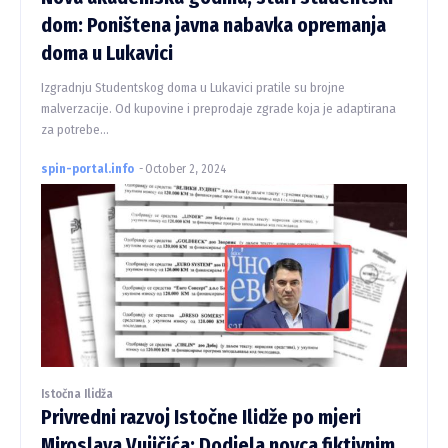
dom: Poništena javna nabavka opremanja
doma u Lukavici
Izgradnju Studentskog doma u Lukavici pratile su brojne
malverzacije. Od kupovine i preprodaje zgrade koja je adaptirana
za potrebe...
spin-portal.info
-
October 2, 2024
Istočna Ilidža
Privredni razvoj Istočne Ilidže po mjeri
Miroslava Vujičića: Dodjela novca fiktivnim