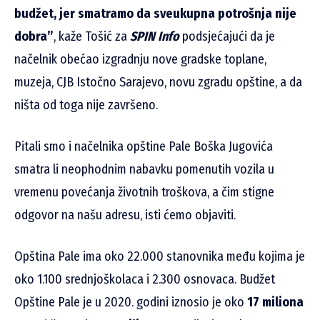
budžet, jer smatramo da sveukupna potrošnja nije
dobra”
,
kaže Tošić za
SPIN Info
podsjećajući da je
načelnik obećao izgradnju nove gradske toplane,
muzeja, CJB Istočno Sarajevo, novu zgradu opštine, a da
ništa od toga nije završeno.
Pitali smo i načelnika opštine Pale Boška Jugovića
smatra li neophodnim nabavku pomenutih vozila u
vremenu povećanja životnih troškova, a čim stigne
odgovor na našu adresu, isti ćemo objaviti.
Opština Pale ima oko 22.000 stanovnika među kojima je
oko 1.100 srednjoškolaca i 2.300 osnovaca. Budžet
Opštine Pale je u 2020. godini iznosio je oko
17 miliona