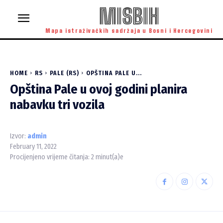
MISBIH
Mapa istraživačkih sadržaja u Bosni i Hercegovini
HOME
RS
PALE (RS)
OPŠTINA PALE U...
Opština Pale u ovoj godini planira
nabavku tri vozila
Izvor:
admin
February 11, 2022
Procijenjeno vrijeme čitanja:
2
minut(a)e