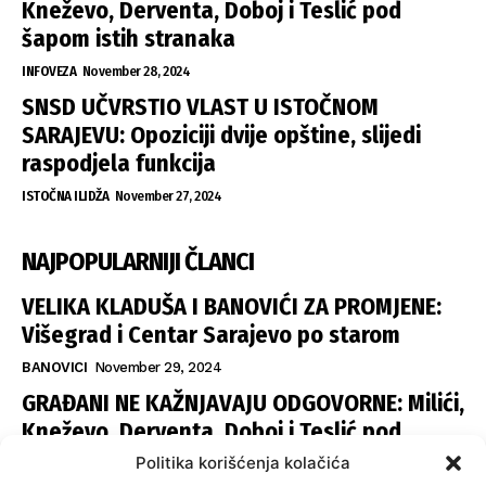
Kneževo, Derventa, Doboj i Teslić pod
šapom istih stranaka
INFOVEZA
November 28, 2024
SNSD UČVRSTIO VLAST U ISTOČNOM
SARAJEVU: Opoziciji dvije opštine, slijedi
raspodjela funkcija
ISTOČNA ILIDŽA
November 27, 2024
NAJPOPULARNIJI ČLANCI
VELIKA KLADUŠA I BANOVIĆI ZA PROMJENE:
Višegrad i Centar Sarajevo po starom
BANOVICI
November 29, 2024
GRAĐANI NE KAŽNJAVAJU ODGOVORNE: Milići,
Kneževo, Derventa, Doboj i Teslić pod
šapom istih stranaka
Politika korišćenja kolačića