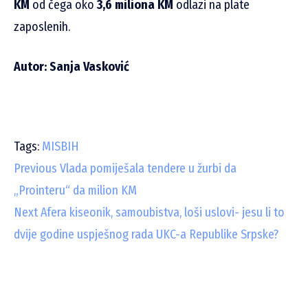
KM
od čega oko
3,6 miliona KM
odlazi na plate
zaposlenih.
Autor: Sanja Vasković
Tags:
MISBIH
C
Previous
Vlada pomiješala tendere u žurbi da
„Prointeru“ da milion KM
o
Next
Afera kiseonik, samoubistva, loši uslovi- jesu li to
n
dvije godine uspješnog rada UKC-a Republike Srpske?
t
i
n