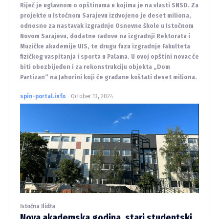
Riječ je uglavnom o opštinama u kojima je na vlasti SNSD. Za
projekte u Istočnom Sarajevu izdvojeno je deset miliona,
odnosno za nastavak izgradnje Osnovne škole u Istočnom
Novom Sarajevu, dodatne radove na izgradnji Rektorata i
Muzičke akademije UIS, te drugu fazu izgradnje Fakulteta
fizičkog vaspitanja i sporta u Palama. U ovoj opštini novac će
biti obezbijeđen i za rekonstrukciju objekta „Dom
Partizan“ na Jahorini koji će građane koštati deset miliona.
spin-portal.info
-
October 13, 2024
Istočna Ilidža
Nova akademska godina, stari studentski