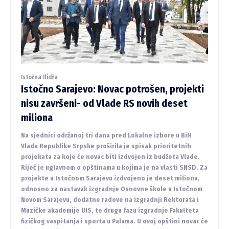
Istočna Ilidža
Istočno Sarajevo: Novac potrošen, projekti
nisu završeni- od Vlade RS novih deset
miliona
Na sjednici održanoj tri dana pred Lokalne izbore u BiH
Vlada Republike Srpske proširila je spisak prioritetnih
projekata za koje će novac biti izdvojen iz budžeta Vlade.
Riječ je uglavnom o opštinama u kojima je na vlasti SNSD. Za
projekte u Istočnom Sarajevu izdvojeno je deset miliona,
odnosno za nastavak izgradnje Osnovne škole u Istočnom
Novom Sarajevu, dodatne radove na izgradnji Rektorata i
Muzičke akademije UIS, te drugu fazu izgradnje Fakulteta
fizičkog vaspitanja i sporta u Palama. U ovoj opštini novac će