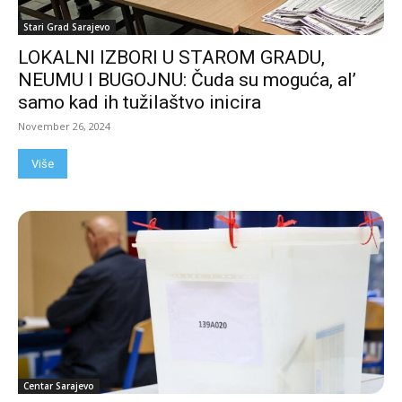
Stari Grad Sarajevo
LOKALNI IZBORI U STAROM GRADU,
NEUMU I BUGOJNU: Čuda su moguća, al’
samo kad ih tužilaštvo inicira
November 26, 2024
Više
Centar Sarajevo