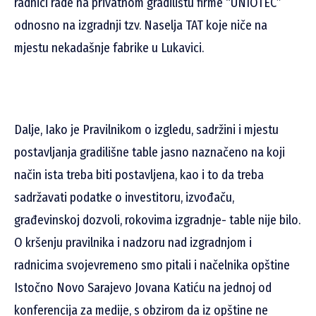
radnici rade na privatnom gradilištu firme “UNIOTEC”
odnosno na izgradnji tzv. Naselja TAT koje niče na
mjestu nekadašnje fabrike u Lukavici.
Dalje, Iako je Pravilnikom o izgledu, sadržini i mjestu
postavljanja gradilišne table jasno naznačeno na koji
način ista treba biti postavljena, kao i to da treba
sadržavati podatke o investitoru, izvođaču,
građevinskoj dozvoli, rokovima izgradnje- table nije bilo.
O kršenju pravilnika i nadzoru nad izgradnjom i
radnicima svojevremeno smo pitali i načelnika opštine
Istočno Novo Sarajevo Jovana Katiću na jednoj od
konferencija za medije, s obzirom da iz opštine ne