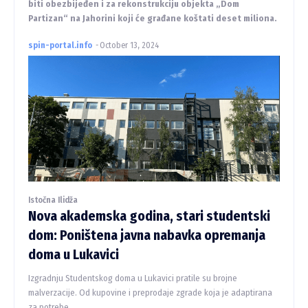
biti obezbijeđen i za rekonstrukciju objekta „Dom
Partizan“ na Jahorini koji će građane koštati deset miliona.
spin-portal.info
-
October 13, 2024
Istočna Ilidža
Nova akademska godina, stari studentski
dom: Poništena javna nabavka opremanja
doma u Lukavici
Izgradnju Studentskog doma u Lukavici pratile su brojne
malverzacije. Od kupovine i preprodaje zgrade koja je adaptirana
za potrebe...