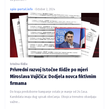
spin-portal.info
-
October 2, 2024
Istočna Ilidža
Privredni razvoj Istočne Ilidže po mjeri
Miroslava Vujičića: Dodjela novca fiktivnim
firmama
Do kraja predizborne kampanje ostalo je manje od 24 časa.
Kandidata imaju dug spisak obećanja. Obojica trenutno obavljaju
važne...