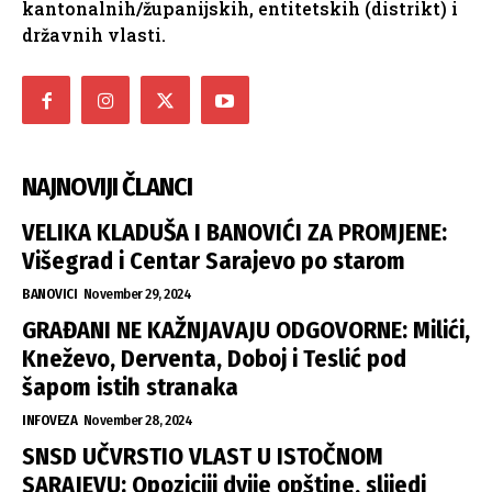
kantonalnih/županijskih, entitetskih (distrikt) i
državnih vlasti.
NAJNOVIJI ČLANCI
VELIKA KLADUŠA I BANOVIĆI ZA PROMJENE:
Višegrad i Centar Sarajevo po starom
BANOVICI
November 29, 2024
GRAĐANI NE KAŽNJAVAJU ODGOVORNE: Milići,
Kneževo, Derventa, Doboj i Teslić pod
šapom istih stranaka
INFOVEZA
November 28, 2024
SNSD UČVRSTIO VLAST U ISTOČNOM
SARAJEVU: Opoziciji dvije opštine, slijedi