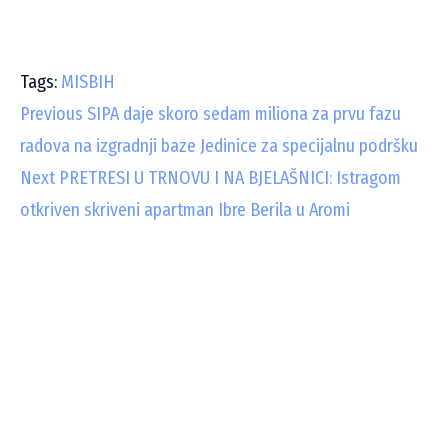
Tags:
MISBIH
C
Previous
SIPA daje skoro sedam miliona za prvu fazu
radova na izgradnji baze Jedinice za specijalnu podršku
o
Next
PRETRESI U TRNOVU I NA BJELAŠNICI: Istragom
n
otkriven skriveni apartman Ibre Berila u Aromi
t
i
n
u
e
R