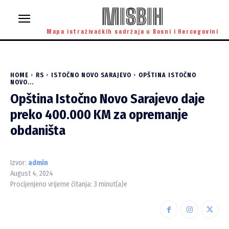
MISBIH
Mapa istraživačkih sadržaja u Bosni i Hercegovini
HOME
RS
ISTOČNO NOVO SARAJEVO
OPŠTINA ISTOČNO
NOVO...
Opština Istočno Novo Sarajevo daje
preko 400.000 KM za opremanje
obdaništa
Izvor:
admin
August 4, 2024
Procijenjeno vrijeme čitanja:
3
minut(a)e