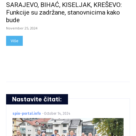
SARAJEVO, BIHAĆ, KISELJAK, KREŠEVO:
Funkcije su zadržane, stanovnicima kako
bude
November 25, 2024
Više
Nastavite čitati:
spin-portal.info
-
October 14, 2024