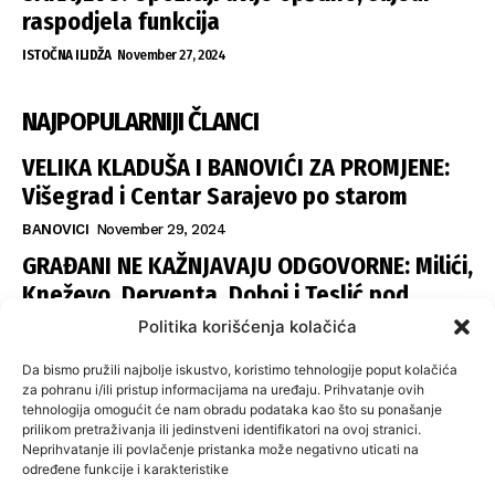
raspodjela funkcija
ISTOČNA ILIDŽA
November 27, 2024
NAJPOPULARNIJI ČLANCI
VELIKA KLADUŠA I BANOVIĆI ZA PROMJENE:
Višegrad i Centar Sarajevo po starom
BANOVICI
November 29, 2024
GRAĐANI NE KAŽNJAVAJU ODGOVORNE: Milići,
Kneževo, Derventa, Doboj i Teslić pod
šapom istih stranaka
Politika korišćenja kolačića
INFOVEZA
November 28, 2024
Da bismo pružili najbolje iskustvo, koristimo tehnologije poput kolačića
SNSD UČVRSTIO VLAST U ISTOČNOM
za pohranu i/ili pristup informacijama na uređaju. Prihvatanje ovih
tehnologija omogućit će nam obradu podataka kao što su ponašanje
SARAJEVU: Opoziciji dvije opštine, slijedi
prilikom pretraživanja ili jedinstveni identifikatori na ovoj stranici.
raspodjela funkcija
Neprihvatanje ili povlačenje pristanka može negativno uticati na
određene funkcije i karakteristike
ISTOČNA ILIDŽA
November 27, 2024