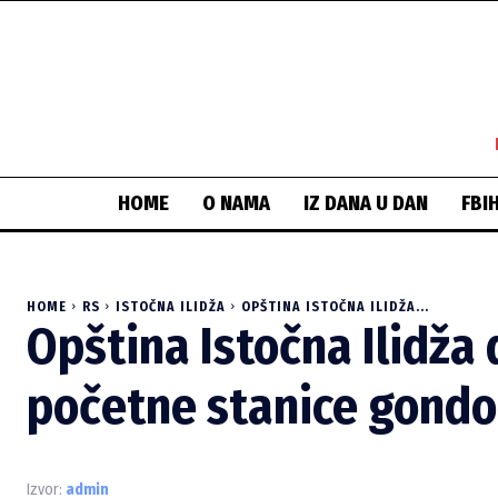
HOME
O NAMA
IZ DANA U DAN
FBI
HOME
RS
ISTOČNA ILIDŽA
OPŠTINA ISTOČNA ILIDŽA...
Opština Istočna Ilidža 
početne stanice gondo
Izvor:
admin