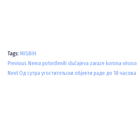
Tags:
MISBIH
C
Previous
Nema potvrđenih slučajeva zaraze korona viruso
Next
Од сутра угоститељски објекти раде до 18 часова
o
n
t
i
n
u