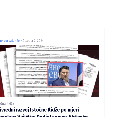
n-portal.info
-
October 2, 2024
očna Ilidža
ivredni razvoj Istočne Ilidže po mjeri
roslava Vujičića: Dodjela novca fiktivnim