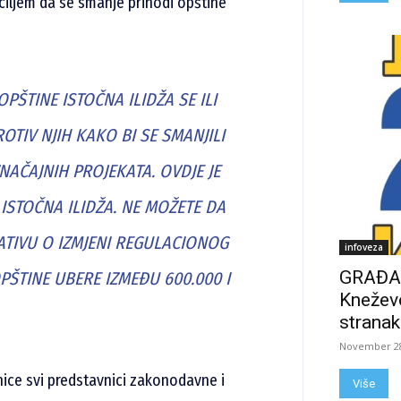
ciljem da se smanje prihodi opštine
ŠTINE ISTOČNA ILIDŽA SE ILI
OTIV NJIH KAKO BI SE SMANJILI
NAČAJNIH PROJEKATA. OVDJE JE
 ISTOČNA ILIDŽA. NE MOŽETE DA
JATIVU O IZMJENI REGULACIONOG
infoveza
GRAĐAN
PŠTINE UBERE IZMEĐU 600.000 I
Kneževo
stranak
November 28
nice svi predstavnici zakonodavne i
Više