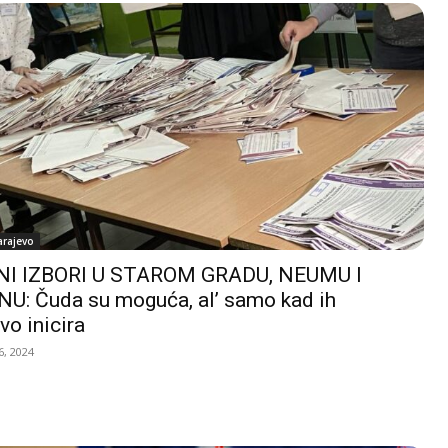
arajevo
I IZBORI U STAROM GRADU, NEUMU I
U: Čuda su moguća, al’ samo kad ih
vo inicira
, 2024