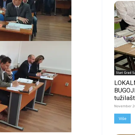
Stari Grad S
LOKALN
BUGOJN
tužilašt
November 26
Više