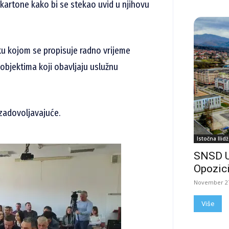
kartone kako bi se stekao uvid u njihovu
uku kojom se propisuje radno vrijeme
objektima koji obavljaju uslužnu
zadovoljavajuće.
Istočna Ilidž
SNSD 
Opozici
November 27
Više