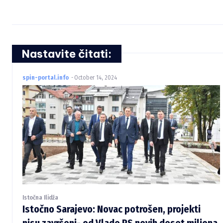
e
R
e
Nastavite čitati:
a
spin-portal.info
-
October 14, 2024
d
i
n
g
Istočna Ilidža
Istočno Sarajevo: Novac potrošen, projekti
nisu završeni- od Vlade RS novih deset miliona