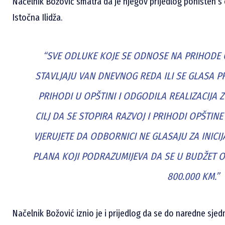
Načelnik Božović smatra da je njegov prijedlog poništen s 
Istočna Ilidža.
“SVE ODLUKE KOJE SE ODNOSE NA PRIHODE OP
STAVLJAJU VAN DNEVNOG REDA ILI SE GLASA PR
PRIHODI U OPŠTINI I ODGODILA REALIZACIJA Z
CILJ DA SE STOPIRA RAZVOJ I PRIHODI OPŠTINE
VJERUJETE DA ODBORNICI NE GLASAJU ZA INICI
PLANA KOJI PODRAZUMIJEVA DA SE U BUDŽET O
800.000 KM.”
Načelnik Božović iznio je i prijedlog da se do naredne sjed