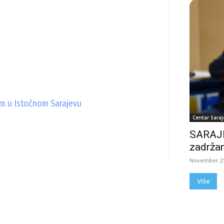
m u Istočnom Sarajevu
Centar Saraj
SARAJE
zadržan
November 25
Više