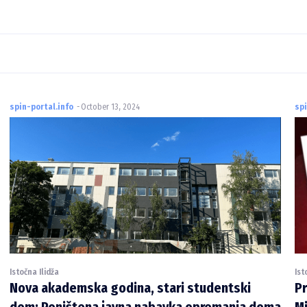
spin-portal.info
-
October 13, 2024
spi
Istočna Ilidža
Ist
Nova akademska godina, stari studentski
Pr
dom: Poništena javna nabavka opremanja doma
Mi