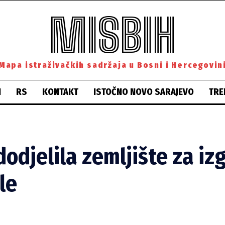
MISBIH
Mapa istraživačkih sadržaja u Bosni i Hercegovin
H
RS
KONTAKT
ISTOČNO NOVO SARAJEVO
TRE
dodjelila zemljište za iz
le