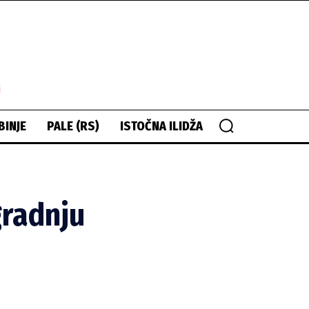
i
BINJE
PALE (RS)
ISTOČNA ILIDŽA
gradnju