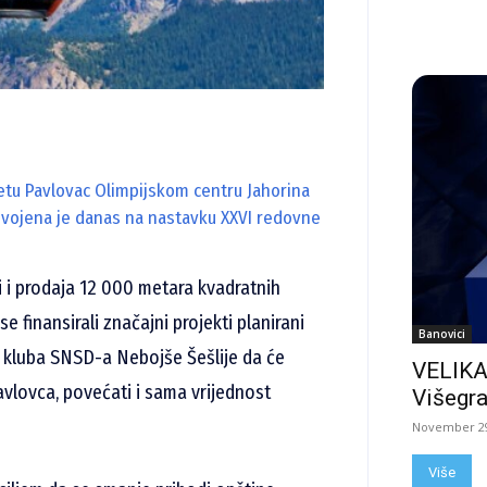
tetu Pavlovac Olimpijskom centru Jahorina
usvojena je danas na nastavku XXVI redovne
ši i prodaja 12 000 metara kvadratnih
e finansirali značajni projekti planirani
Banovici
a kluba SNSD-a Nebojše Šešlije da će
VELIKA
avlovca, povećati i sama vrijednost
Višegra
November 29
Više