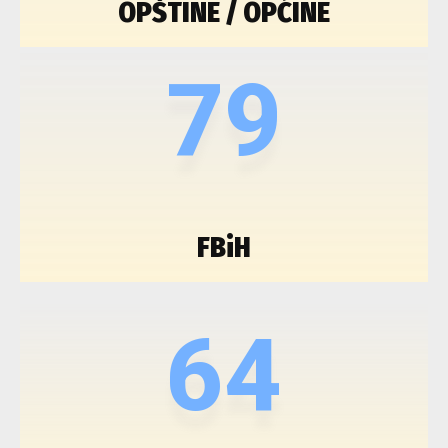
OPŠTINE / OPĆINE
79
FBiH
64