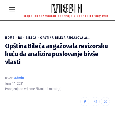
MISBIH
Mapa istraživačkih sadržaja u Bosni i Hercegovini
HOME
RS
BILEĆA
OPŠTINA BILEĆA ANGAŽOVALA...
Opština Bileća angažovala revizorsku
kuću da analizira poslovanje bivše
vlasti
Izvor:
admin
June 14, 2021
Procijenjeno vrijeme čitanja:
1
minut(a)e