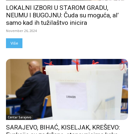
LOKALNI IZBORI U STAROM GRADU,
NEUMU I BUGOJNU: Čuda su moguća, al’
samo kad ih tužilaštvo inicira
November 26, 2024
Više
Centar Sarajevo
SARAJEVO, BIHAĆ, KISELJAK, KREŠEVO: