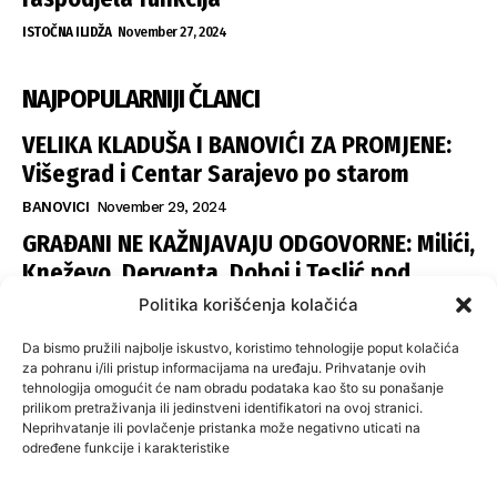
ISTOČNA ILIDŽA
November 27, 2024
NAJPOPULARNIJI ČLANCI
VELIKA KLADUŠA I BANOVIĆI ZA PROMJENE:
Višegrad i Centar Sarajevo po starom
BANOVICI
November 29, 2024
GRAĐANI NE KAŽNJAVAJU ODGOVORNE: Milići,
Kneževo, Derventa, Doboj i Teslić pod
šapom istih stranaka
Politika korišćenja kolačića
INFOVEZA
November 28, 2024
Da bismo pružili najbolje iskustvo, koristimo tehnologije poput kolačića
SNSD UČVRSTIO VLAST U ISTOČNOM
za pohranu i/ili pristup informacijama na uređaju. Prihvatanje ovih
tehnologija omogućit će nam obradu podataka kao što su ponašanje
SARAJEVU: Opoziciji dvije opštine, slijedi
prilikom pretraživanja ili jedinstveni identifikatori na ovoj stranici.
raspodjela funkcija
Neprihvatanje ili povlačenje pristanka može negativno uticati na
određene funkcije i karakteristike
ISTOČNA ILIDŽA
November 27, 2024