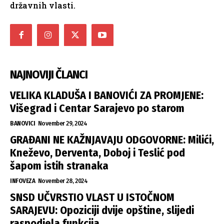
državnih vlasti.
NAJNOVIJI ČLANCI
VELIKA KLADUŠA I BANOVIĆI ZA PROMJENE:
Višegrad i Centar Sarajevo po starom
BANOVICI
November 29, 2024
GRAĐANI NE KAŽNJAVAJU ODGOVORNE: Milići,
Kneževo, Derventa, Doboj i Teslić pod
šapom istih stranaka
INFOVEZA
November 28, 2024
SNSD UČVRSTIO VLAST U ISTOČNOM
SARAJEVU: Opoziciji dvije opštine, slijedi
raspodjela funkcija