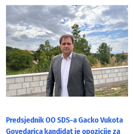
Predsjednik OO SDS-a Gacko Vukota
Govedarica kandidat je opozicije za