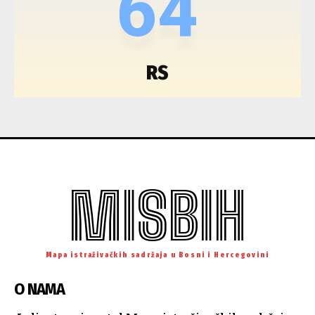
64
RS
MISBIH
Mapa istraživačkih sadržaja u Bosni i Hercegovini
O NAMA