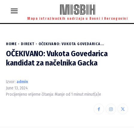
MISBIH
Mapa istraživačkih sadržaja u Bosni i Hercegovini
HOME
DIREKT
OČEKIVANO: VUKOTA GOVEDARICA...
OČEKIVANO: Vukota Govedarica
kandidat za načelnika Gacka
Izvor:
admin
June 13, 2024
Procijenjeno vrijeme čitanja:
Manje od 1 minut
minut(a)e