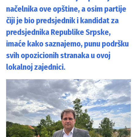
načelnika ove opštine, a osim partije
čiji je bio predsjednik i kandidat za
predsjednika Republike Srpske,
imaće kako saznajemo, punu podršku
svih opozicionih stranaka u ovoj
lokalnoj zajednici.