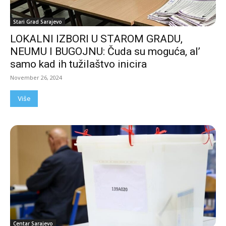
Stari Grad Sarajevo
LOKALNI IZBORI U STAROM GRADU,
NEUMU I BUGOJNU: Čuda su moguća, al’
samo kad ih tužilaštvo inicira
November 26, 2024
Više
Centar Sarajevo