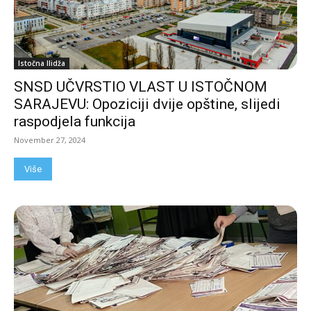
Istočna Ilidža
SNSD UČVRSTIO VLAST U ISTOČNOM
SARAJEVU: Opoziciji dvije opštine, slijedi
raspodjela funkcija
November 27, 2024
Više