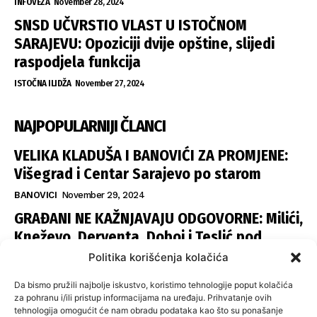
INFOVEZA
November 28, 2024
SNSD UČVRSTIO VLAST U ISTOČNOM
SARAJEVU: Opoziciji dvije opštine, slijedi
raspodjela funkcija
ISTOČNA ILIDŽA
November 27, 2024
NAJPOPULARNIJI ČLANCI
VELIKA KLADUŠA I BANOVIĆI ZA PROMJENE:
Višegrad i Centar Sarajevo po starom
BANOVICI
November 29, 2024
GRAĐANI NE KAŽNJAVAJU ODGOVORNE: Milići,
Kneževo, Derventa, Doboj i Teslić pod
šapom istih stranaka
Politika korišćenja kolačića
INFOVEZA
November 28, 2024
Da bismo pružili najbolje iskustvo, koristimo tehnologije poput kolačića
SNSD UČVRSTIO VLAST U ISTOČNOM
za pohranu i/ili pristup informacijama na uređaju. Prihvatanje ovih
tehnologija omogućit će nam obradu podataka kao što su ponašanje