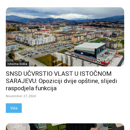
Istočna Ilidža
SNSD UČVRSTIO VLAST U ISTOČNOM
SARAJEVU: Opoziciji dvije opštine, slijedi
raspodjela funkcija
November 27, 2024
Više