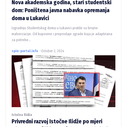
Nova akademska godina, stari studentski
dom: Poništena javna nabavka opremanja
doma u Lukavici
Izgradnju Studentskog doma u Lukavici pratile su brojne
malverzacije. Od kupovine i preprodaje zgrade koja je adaptirana
za potrebe...
spin-portal.info
-
October 2, 2024
Istočna Ilidža
Privredni razvoj Istočne Ilidže po mjeri