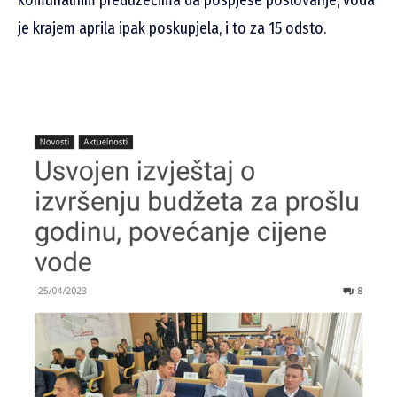
komunalnim preduzećima da pospješe poslovanje, voda
je krajem aprila ipak poskupjela, i to za 15 odsto.