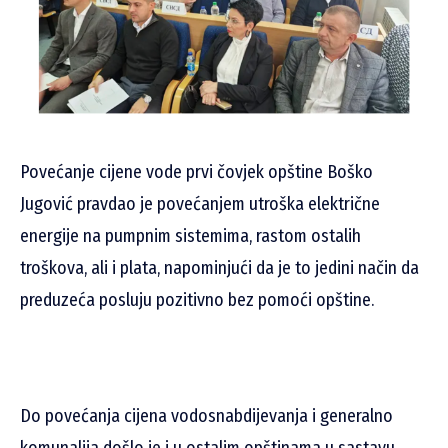
Povećanje cijene vode prvi čovjek opštine Boško
Jugović pravdao je povećanjem utroška električne
energije na pumpnim sistemima, rastom ostalih
troškova, ali i plata, napominjući da je to jedini način da
preduzeća posluju pozitivno bez pomoći opštine.
Do povećanja cijena vodosnabdijevanja i generalno
komunalija došlo je i u ostalim opštinama u sastavu