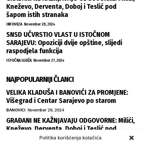
Kneževo, Derventa, Doboj i Teslić pod
šapom istih stranaka
INFOVEZA
November 28, 2024
SNSD UČVRSTIO VLAST U ISTOČNOM
SARAJEVU: Opoziciji dvije opštine, slijedi
raspodjela funkcija
ISTOČNA ILIDŽA
November 27, 2024
NAJPOPULARNIJI ČLANCI
VELIKA KLADUŠA I BANOVIĆI ZA PROMJENE:
Višegrad i Centar Sarajevo po starom
BANOVICI
November 29, 2024
GRAĐANI NE KAŽNJAVAJU ODGOVORNE: Milići,
Kneževo, Derventa, Doboj i Teslić pod
šapom istih stranaka
Politika korišćenja kolačića