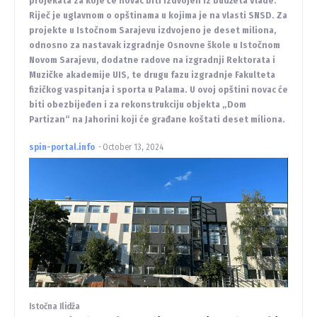
projekata za koje će novac biti izdvojen iz budžeta Vlade.
Riječ je uglavnom o opštinama u kojima je na vlasti SNSD. Za
projekte u Istočnom Sarajevu izdvojeno je deset miliona,
odnosno za nastavak izgradnje Osnovne škole u Istočnom
Novom Sarajevu, dodatne radove na izgradnji Rektorata i
Muzičke akademije UIS, te drugu fazu izgradnje Fakulteta
fizičkog vaspitanja i sporta u Palama. U ovoj opštini novac će
biti obezbijeđen i za rekonstrukciju objekta „Dom
Partizan“ na Jahorini koji će građane koštati deset miliona.
spin-portal.info
-
October 13, 2024
Istočna Ilidža