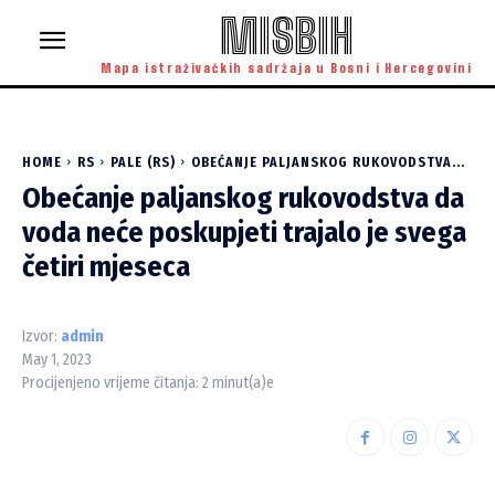
MISBIH
Mapa istraživačkih sadržaja u Bosni i Hercegovini
HOME
RS
PALE (RS)
OBEĆANJE PALJANSKOG RUKOVODSTVA...
Obećanje paljanskog rukovodstva da
voda neće poskupjeti trajalo je svega
četiri mjeseca
Izvor:
admin
May 1, 2023
Procijenjeno vrijeme čitanja:
2
minut(a)e