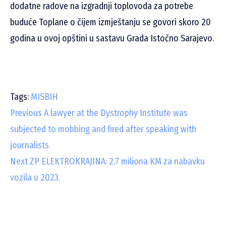
dodatne radove na izgradnji toplovoda za potrebe
buduće Toplane o čijem izmještanju se govori skoro 20
godina u ovoj opštini u sastavu Grada Istočno Sarajevo.
Tags:
MISBIH
C
Previous
A lawyer at the Dystrophy Institute was
subjected to mobbing and fired after speaking with
o
journalists
n
Next
ZP ELEKTROKRAJINA: 2,7 miliona KM za nabavku
t
vozila u 2023.
i
n