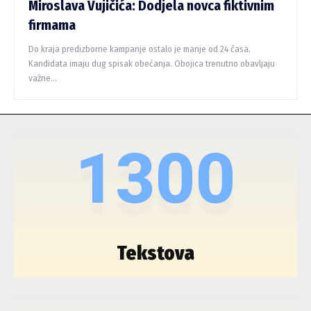
Miroslava Vujičića: Dodjela novca fiktivnim
firmama
Do kraja predizborne kampanje ostalo je manje od 24 časa.
Kandidata imaju dug spisak obećanja. Obojica trenutno obavljaju
važne...
1300
Tekstova