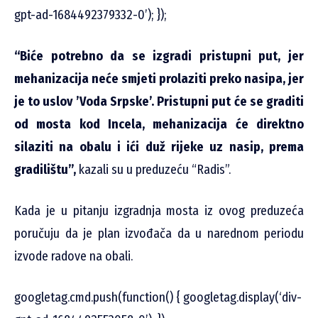
gpt-ad-1684492379332-0’); });
“Biće potrebno da se izgradi pristupni put, jer
mehanizacija neće smjeti prolaziti preko nasipa, jer
je to uslov ’Voda Srpske’. Pristupni put će se graditi
od mosta kod Incela, mehanizacija će direktno
silaziti na obalu i ići duž rijeke uz nasip, prema
gradilištu”,
kazali su u preduzeću “Radis”.
Kada je u pitanju izgradnja mosta iz ovog preduzeća
poručuju da je plan izvođača da u narednom periodu
izvode radove na obali.
googletag.cmd.push(function() { googletag.display(‘div-