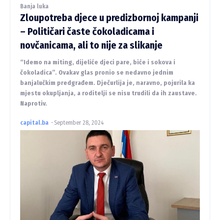
Banja luka
Zloupotreba djece u predizbornoj kampanji
– Političari časte čokoladicama i
novčanicama, ali to nije za slikanje
“Idemo na miting, dijeliće djeci pare, biće i sokova i
čokoladica”. Ovakav glas pronio se nedavno jednim
banjalučkim predgrađem. Dječurlija je, naravno, pojurila ka
mjestu okupljanja, a roditelji se nisu trudili da ih zaustave.
Naprotiv.
capital.ba
-
September 28, 2024