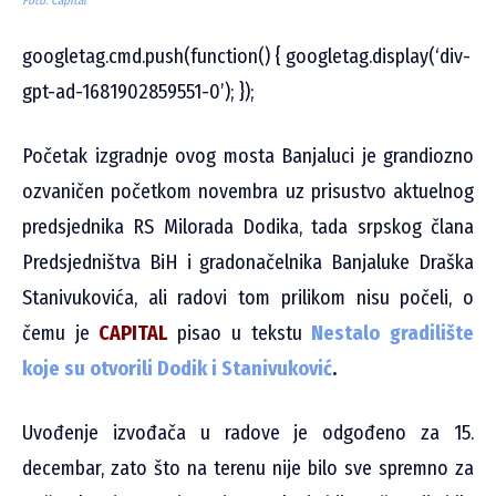
Foto: Capital
googletag.cmd.push(function() { googletag.display(‘div-
gpt-ad-1681902859551-0’); });
Početak izgradnje ovog mosta Banjaluci je grandiozno
ozvaničen početkom novembra uz prisustvo aktuelnog
predsjednika RS Milorada Dodika, tada srpskog člana
Predsjedništva BiH i gradonačelnika Banjaluke Draška
Stanivukovića, ali radovi tom prilikom nisu počeli, o
čemu je
CAPITAL
pisao u tekstu
Nestalo gradilište
koje su otvorili Dodik i Stanivuković
.
Uvođenje izvođača u radove je odgođeno za 15.
decembar, zato što na terenu nije bilo sve spremno za