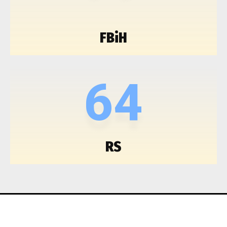
FBiH
64
RS