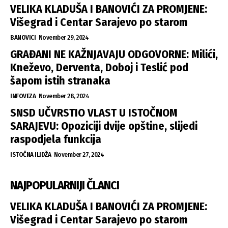
VELIKA KLADUŠA I BANOVIĆI ZA PROMJENE:
Višegrad i Centar Sarajevo po starom
BANOVICI
November 29, 2024
GRAĐANI NE KAŽNJAVAJU ODGOVORNE: Milići,
Kneževo, Derventa, Doboj i Teslić pod
šapom istih stranaka
INFOVEZA
November 28, 2024
SNSD UČVRSTIO VLAST U ISTOČNOM
SARAJEVU: Opoziciji dvije opštine, slijedi
raspodjela funkcija
ISTOČNA ILIDŽA
November 27, 2024
NAJPOPULARNIJI ČLANCI
VELIKA KLADUŠA I BANOVIĆI ZA PROMJENE:
Višegrad i Centar Sarajevo po starom