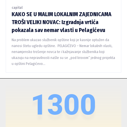
capital
KAKO SE U MALIM LOKALNIM ZAJEDNICAMA
TROŠI VELIKI NOVAC: Izgradnja vrtića
pokazala sav nemar vlasti u Pelagićevu
Na problem ukazao službenik opštine koji je kasnije optužen da
nanosi štetu ugledu opštine. PELAGIĆEVO – Nemar lokalnih vlasti,
nenamjensko trošenje novca te i kažnjavanje službenika koji
ukazuju na nepravilnosti našle su se „pod krovom“ jednog projekta
u opštini Pelagićevo...
1300