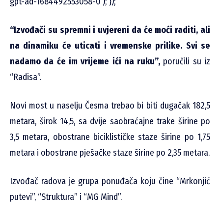
gpt-ad-1684492553058-0’); });
“Izvođači su spremni i uvjereni da će moći raditi, ali
na dinamiku će uticati i vremenske prilike. Svi se
nadamo da će im vrijeme ići na ruku”,
poručili su iz
“Radisa”.
Novi most u naselju Česma trebao bi biti dugačak 182,5
metara, širok 14,5, sa dvije saobraćajne trake širine po
3,5 metara, obostrane biciklističke staze širine po 1,75
metara i obostrane pješačke staze širine po 2,35 metara.
Izvođač radova je grupa ponuđača koju čine “Mrkonjić
putevi”, “Struktura” i “MG Mind”.