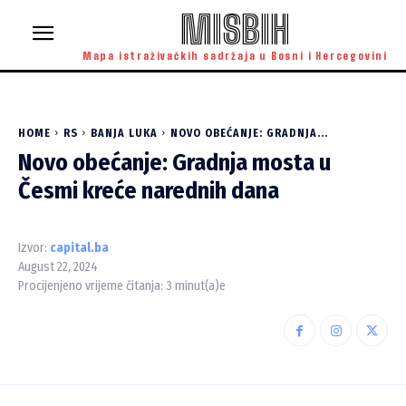
MISBIH
Mapa istraživačkih sadržaja u Bosni i Hercegovini
HOME
RS
BANJA LUKA
NOVO OBEĆANJE: GRADNJA...
Novo obećanje: Gradnja mosta u
Česmi kreće narednih dana
Izvor:
capital.ba
August 22, 2024
Procijenjeno vrijeme čitanja:
3
minut(a)e