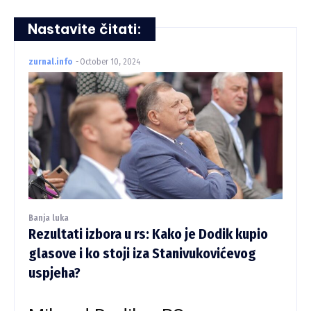
Nastavite čitati:
zurnal.info
-
October 10, 2024
Banja luka
Rezultati izbora u rs: Kako je Dodik kupio
glasove i ko stoji iza Stanivukovićevog
uspjeha?