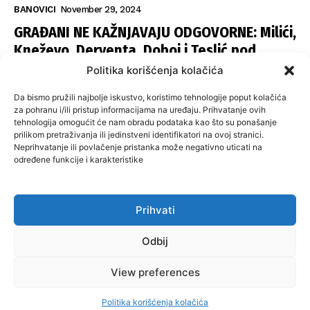
BANOVICI
November 29, 2024
GRAĐANI NE KAŽNJAVAJU ODGOVORNE: Milići,
Kneževo, Derventa, Doboj i Teslić pod
šapom istih stranaka
Politika korišćenja kolačića
INFOVEZA
November 28, 2024
Da bismo pružili najbolje iskustvo, koristimo tehnologije poput kolačića
SNSD UČVRSTIO VLAST U ISTOČNOM
za pohranu i/ili pristup informacijama na uređaju. Prihvatanje ovih
tehnologija omogućit će nam obradu podataka kao što su ponašanje
SARAJEVU: Opoziciji dvije opštine, slijedi
prilikom pretraživanja ili jedinstveni identifikatori na ovoj stranici.
raspodjela funkcija
Neprihvatanje ili povlačenje pristanka može negativno uticati na
određene funkcije i karakteristike
ISTOČNA ILIDŽA
November 27, 2024
Prihvati
O nama
Uslovi koristenja
Politika privatnosti
Kontakt
Odbij
Politika korišćenja kolačića
Impresum
View preferences
© 2024 misbih. All Rights Reserved.
Politika korišćenja kolačića