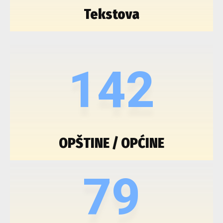
Tekstova
142
OPŠTINE / OPĆINE
79