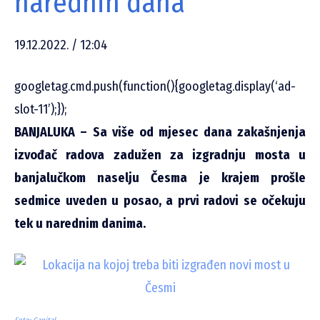
narednih dana
19.12.2022. / 12:04
googletag.cmd.push(function(){googletag.display(‘ad-
slot-11’);});
BANJALUKA – Sa više od mjesec dana zakašnjenja
izvođač radova zadužen za izgradnju mosta u
banjalučkom naselju Česma je krajem prošle
sedmice uveden u posao, a prvi radovi se očekuju
tek u narednim danima.