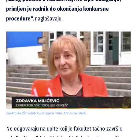
primljen je radnik do okončanja konkursne
procedure“,
naglašavaju.
Direktorka SŠC Golub Kureš Bileća (Foto: ATV screenshot)
Ne odgovaraju na upite koji je fakultet tačno završio