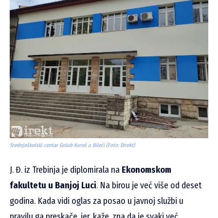
Srednjoškolski centar Golub Kureš u Bileći (Foto: Direkt)
J. Đ. iz Trebinja je diplomirala na
Ekonomskom
fakultetu u Banjoj Luci
. Na birou je već više od deset
godina. Kada vidi oglas za posao u javnoj službi u
pravilu ga preskače, jer, kaže, zna da je svaki već