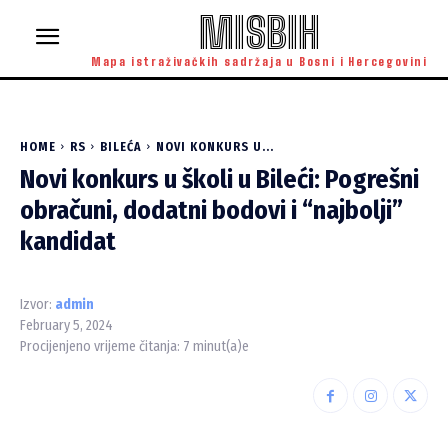
MISBIH
Mapa istraživačkih sadržaja u Bosni i Hercegovini
HOME
RS
BILEĆA
NOVI KONKURS U...
Novi konkurs u školi u Bileći: Pogrešni
obračuni, dodatni bodovi i “najbolji”
kandidat
Izvor:
admin
February 5, 2024
Procijenjeno vrijeme čitanja:
7
minut(a)e