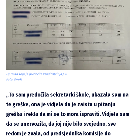
Ispravka koju je predočila kandidatkinja J. Đ.
Foto: Direkt
„To sam predočila sekretarki škole, ukazala sam na
te greške, ona je vidjela da je zaista u pitanju
greška i rekla da mi se to mora ispraviti. Vidjela sam
da se unervozila, da joj nije bilo svejedno, sve
redom je zvala, od predsjednika komisije do