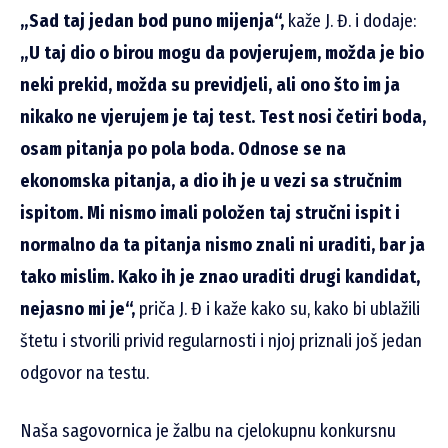
„Sad taj jedan bod puno mijenja“,
kaže J. Đ. i dodaje:
„U taj dio o birou mogu da povjerujem, možda je bio
neki
prekid, možda su previdjeli, ali ono što im ja
nikako ne vjerujem je taj test. Test nosi četiri boda,
osam pitanja po pola boda. Odnose se na
ekonomska pitanja, a dio ih je u vezi sa stručnim
ispitom. Mi nismo imali položen taj stručni ispit i
normalno da ta pitanja nismo znali ni uraditi, bar ja
tako mislim. Kako ih je znao uraditi drugi kandidat,
nejasno mi je“,
priča J. Đ i kaže kako su, kako bi ublažili
štetu i stvorili privid regularnosti i njoj priznali još jedan
odgovor na testu.
Naša sagovornica je žalbu na cjelokupnu konkursnu