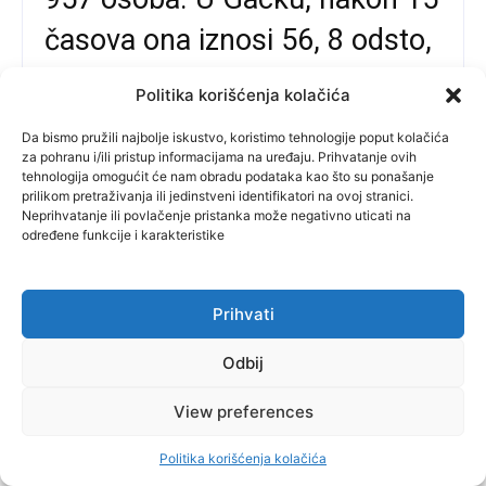
časova ona iznosi 56, 8 odsto,
dok je najslabija u Nevesinju i
Politika korišćenja kolačića
iznosi 45,05 odsto.
Da bismo pružili najbolje iskustvo, koristimo tehnologije poput kolačića
za pohranu i/ili pristup informacijama na uređaju. Prihvatanje ovih
tehnologija omogućit će nam obradu podataka kao što su ponašanje
prilikom pretraživanja ili jedinstveni identifikatori na ovoj stranici.
direkt-portal.com
-
October 6, 2024
Neprihvatanje ili povlačenje pristanka može negativno uticati na
određene funkcije i karakteristike
Prihvati
Odbij
View preferences
direkt
Politika korišćenja kolačića
OGLASIO SE I MUP SRPSKE: Glasač u Gorici