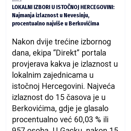
Bileća
LOKALNI IZBORI U ISTOČNOJ HERCEGOVINI:
Najmanja izlaznost u Nevesinju,
procentualno najviše u Berkovićima
Nakon dvije trećine izbornog
dana, ekipa “Direkt” portala
provjerava kakva je izlaznost u
lokalnim zajednicama u
istočnoj Hercegovini. Najveća
izlaznost do 15 časova je u
Berkovićima, gdje je glasalo
procentualno već 60,03 % ili
957 osoba. U Gacku, nakon 15