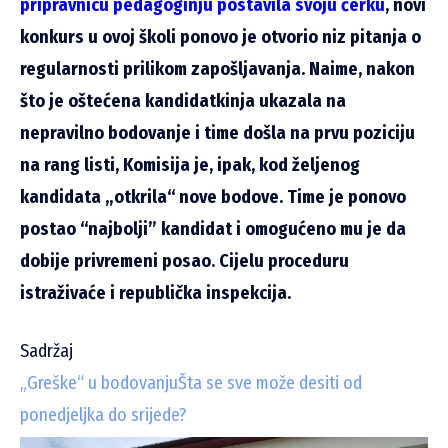
pripravnicu pedagoginju postavila svoju ćerku
, novi
konkurs u ovoj školi ponovo je otvorio niz pitanja o
regularnosti prilikom zapošljavanja. Naime, nakon
što je oštećena kandidatkinja ukazala na
nepravilno bodovanje i time došla na prvu poziciju
na rang listi, Komisija je, ipak, kod željenog
kandidata „otkrila“ nove bodove. Time je ponovo
postao “najbolji” kandidat i omogućeno mu je da
dobije privremeni posao. Cijelu proceduru
istraživaće i republička inspekcija.
Sadržaj
„Greške“ u bodovanju
Šta se sve može desiti od
ponedjeljka do srijede?