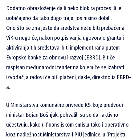
Dodatno obrazloženje da li neko blokira proces ili je
uobičajeno da tako dugo traje, još nismo dobili.
Ono što se zna jeste da sredstva neće biti prebačena
ViK-u nego će, nakon potpisivanja ugovora o grantu i
aktiviranja tih sredstava, biti implementirana putem
Evropske banke za obnovu i razvoj (EBRD). Bit će
raspisan međunarodni tender na kojem će se izabrati
izvođač, a radovi će biti plaćeni, dakle, direktno iz EBRD-
a.
U Ministarstvu komunalne privrede KS, koje predvodi
ministar Bojan Bošnjak, pohvalili su se da „aktivno
učestvuju, kako u finansijskom smislu tako i operativno
kroz nadležnost Ministarstva i PIU jedinice, u ‘Projektu