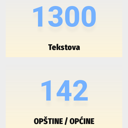
1300
Tekstova
142
OPŠTINE / OPĆINE