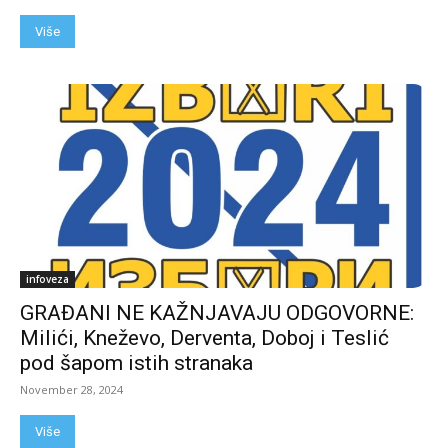
Više
infoveza
GRAĐANI NE KAŽNJAVAJU ODGOVORNE:
Milići, Kneževo, Derventa, Doboj i Teslić
pod šapom istih stranaka
November 28, 2024
Više