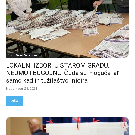
Stari Grad Sarajevo
LOKALNI IZBORI U STAROM GRADU,
NEUMU I BUGOJNU: Čuda su moguća, al’
samo kad ih tužilaštvo inicira
November 26, 2024
Više