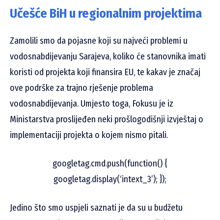
Učešće BiH u regionalnim projektima
Zamolili smo da pojasne koji su najveći problemi u
vodosnabdijevanju Sarajeva, koliko će stanovnika imati
koristi od projekta koji finansira EU, te kakav je značaj
ove podrške za trajno rješenje problema
vodosnabdijevanja. Umjesto toga, Fokusu je iz
Ministarstva proslijeđen neki prošlogodišnji izvještaj o
implementaciji projekta o kojem nismo pitali.
googletag.cmd.push(function() {
googletag.display(‘intext_3’); });
Jedino što smo uspjeli saznati je da su u budžetu