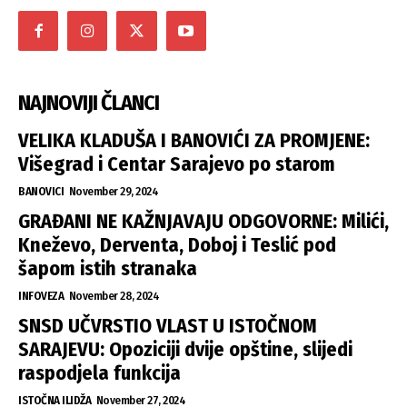
NAJNOVIJI ČLANCI
VELIKA KLADUŠA I BANOVIĆI ZA PROMJENE:
Višegrad i Centar Sarajevo po starom
BANOVICI
November 29, 2024
GRAĐANI NE KAŽNJAVAJU ODGOVORNE: Milići,
Kneževo, Derventa, Doboj i Teslić pod
šapom istih stranaka
INFOVEZA
November 28, 2024
SNSD UČVRSTIO VLAST U ISTOČNOM
SARAJEVU: Opoziciji dvije opštine, slijedi
raspodjela funkcija
ISTOČNA ILIDŽA
November 27, 2024