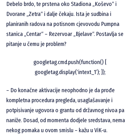
Debelo brdo, te prstena oko Stadiona „Koševo“ i
Dvorane „Zetra“ i dalje čekaju. Ista je sudbina i
planiranih radova na potisnom cjevovodu Pumpna
stanica „Centar“ – Rezervoar „Bjelave“. Postavlja se
pitanje u čemu je problem?
googletag.cmd.push(function() {
googletag.display(‘intext_1’); });
– Do konačne aktivacije neophodno je da prođe
kompletna procedura pregleda, usaglašavanje i
potpisivanje ugovora o grantu od državnog nivoa pa
naniže. Dosad, od momenta dodjele sredstava, nema
nekog pomaka u ovom smislu – kažu u ViK-u.