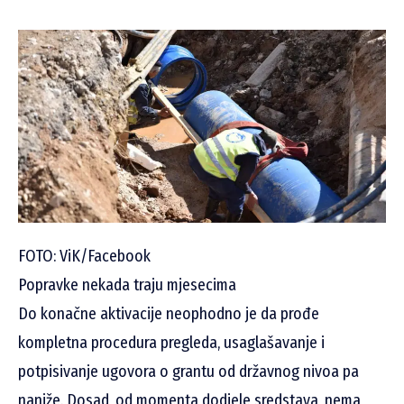
FOTO: ViK/Facebook
Popravke nekada traju mjesecima
Do konačne aktivacije neophodno je da prođe
kompletna procedura pregleda, usaglašavanje i
potpisivanje ugovora o grantu od državnog nivoa pa
naniže. Dosad, od momenta dodjele sredstava, nema