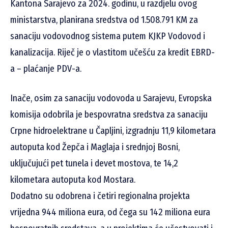
Kantona Sarajevo za 2024. godinu, u razdjelu ovog
ministarstva, planirana sredstva od 1.508.791 KM za
sanaciju vodovodnog sistema putem KJKP Vodovod i
kanalizacija. Riječ je o vlastitom učešću za kredit EBRD-
a – plaćanje PDV-a.
Inače, osim za sanaciju vodovoda u Sarajevu, Evropska
komisija odobrila je bespovratna sredstva za sanaciju
Crpne hidroelektrane u Čapljini, izgradnju 11,9 kilometara
autoputa kod Žepča i Maglaja i srednjoj Bosni,
uključujući pet tunela i devet mostova, te 14,2
kilometara autoputa kod Mostara.
Dodatno su odobrena i četiri regionalna projekta
vrijedna 944 miliona eura, od čega su 142 miliona eura