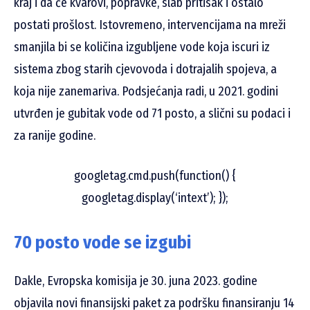
kraj i da će kvarovi, popravke, slab pritisak i ostalo
postati prošlost. Istovremeno, intervencijama na mreži
smanjila bi se količina izgubljene vode koja iscuri iz
sistema zbog starih cjevovoda i dotrajalih spojeva, a
koja nije zanemariva. Podsjećanja radi, u 2021. godini
utvrđen je gubitak vode od 71 posto, a slični su podaci i
za ranije godine.
googletag.cmd.push(function() {
googletag.display(‘intext’); });
70 posto vode se izgubi
Dakle, Evropska komisija je 30. juna 2023. godine
objavila novi finansijski paket za podršku finansiranju 14