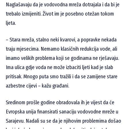
Naglašavaju da je vodovodna mreža dotrajala i da bi je
trebalo izmijeniti. Život im je posebno otežan tokom
ljeta.
– Stara mreža, stalno neki kvarovi, a popravke nekada
traju mjesecima. Nemamo klasičnih redukcija vode, ali
imamo velikih problema koji se godinama ne rješavaju.
Ima ulica gdje voda ne može izbaciti ljeti kad je slab
pritisak. Mnogo puta smo tražili i da se zamijene stare
azbestne cijevi – kažu građani.
Sredinom prošle godine obradovala ih je vijest da će
Evropska unija finansirati sanaciju vodovodne mreže u
Sarajevu. Nadali su se da je njihovim problemima došao