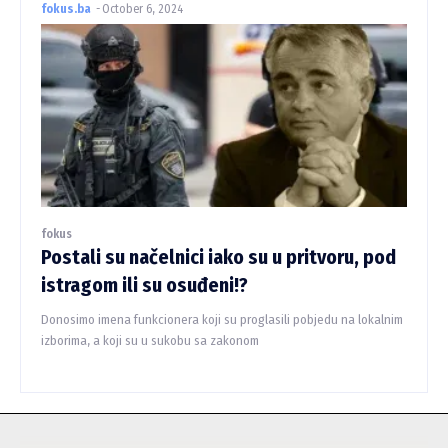
fokus.ba
-
October 6, 2024
fokus
Postali su načelnici iako su u pritvoru, pod
istragom ili su osuđeni!?
Donosimo imena funkcionera koji su proglasili pobjedu na lokalnim
izborima, a koji su u sukobu sa zakonom