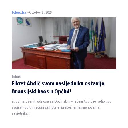
fokus.ba
-
October 9, 2024
fokus
Fikret Abdić svom nasljedniku ostavlja
finansijski haos u Općini!
Zbog narušenih odnosa sa Općinskim vijećem Abdić je radio „po
svome“. Upitni računi za hotele, prekomjerna imenovanja
savjetnika…