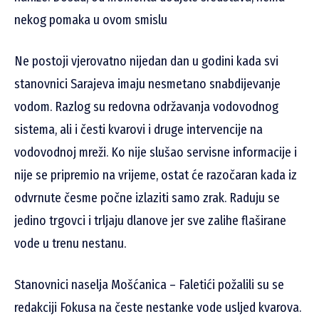
nekog pomaka u ovom smislu
Ne postoji vjerovatno nijedan dan u godini kada svi
stanovnici Sarajeva imaju nesmetano snabdijevanje
vodom. Razlog su redovna održavanja vodovodnog
sistema, ali i česti kvarovi i druge intervencije na
vodovodnoj mreži. Ko nije slušao servisne informacije i
nije se pripremio na vrijeme, ostat će razočaran kada iz
odvrnute česme počne izlaziti samo zrak. Raduju se
jedino trgovci i trljaju dlanove jer sve zalihe flaširane
vode u trenu nestanu.
Stanovnici naselja Mošćanica – Faletići požalili su se
redakciji Fokusa na česte nestanke vode usljed kvarova.