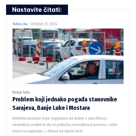
Nastavite čitati:
fokus.ba
-
October 21, 2024
Banja luka
Problem koji jednako pogađa stanovnike
Sarajeva, Banje Luke i Mostara
Arhitekta Jesenko Krpo naglašava da živimo u specifičnoj i
neurednoj sredini te da se politička nesređenost prenosi s viših
nivoa na najmanje, s države na obični život