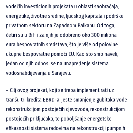
vodećih investicionih projekata u oblasti saobraćaja,
energetike, životne sredine, ljudskog kapitala i podrške
privatnom sektoru na Zapadnom Balkanu. Od toga,
četiri su u BiH i za njih je odobreno oko 300 miliona
eura bespovratnih sredstava, što je više od polovine
ukupne bespovratne pomoći EU. Kao što smo naveli,
jedan od njih odnosi se na unapređenje sistema
vodosnabdijevanja u Sarajevu.
– Cilj ovog projekat, koji se treba implementirati uz
tranšu tri kredita EBRD-a, jeste smanjenje gubitaka vode
rekonstrukcijom postojećih cjevovoda, rekonstrukcijom
postojećih priključaka, te poboljšanje energetske
efikasnosti sistema radovima na rekonstrukciji pumpnih