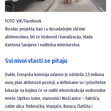
FOTO: ViK/Facebook
Nosilac projekta, kao i u dosadašnjim sličnim
aktivnostima, bit će Vodovod i kanalizacija, Vlada
Kantona Sarajevo i nadležna ministarstva.
Svi nivoi vlasti se pitaju
Dakle, Evropska komisija odavno je odobrila 2,5 miliona
eura, plan aktivnosti postoji, a definisane su i prioritetne
lokacije na kojima će se raditi rekonstrukcija vodovodne
mreže. Uprkos tome, stanovnici Mošćanice – Faletića,
zatim ulica Trebevićka, Vranjače, Boraca Zlatišta i