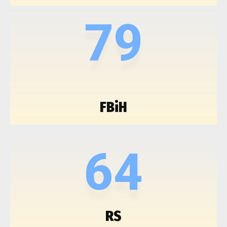
79
FBiH
64
RS