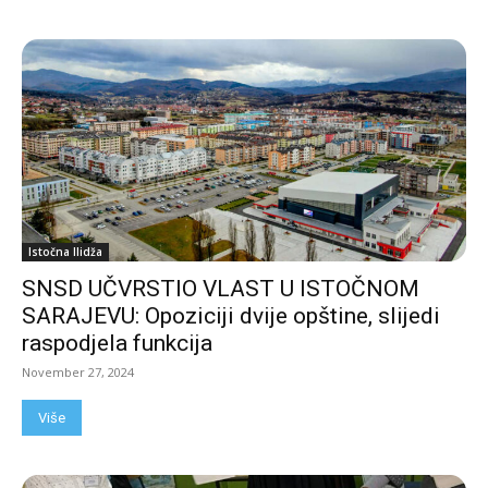
Istočna Ilidža
SNSD UČVRSTIO VLAST U ISTOČNOM
SARAJEVU: Opoziciji dvije opštine, slijedi
raspodjela funkcija
November 27, 2024
Više