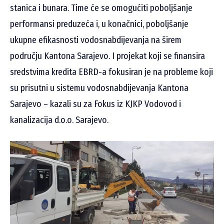
stanica i bunara. Time će se omogućiti poboljšanje
performansi preduzeća i, u konačnici, poboljšanje
ukupne efikasnosti vodosnabdijevanja na širem
području Kantona Sarajevo. I projekat koji se finansira
sredstvima kredita EBRD-a fokusiran je na probleme koji
su prisutni u sistemu vodosnabdijevanja Kantona
Sarajevo – kazali su za Fokus iz KJKP Vodovod i
kanalizacija d.o.o. Sarajevo.