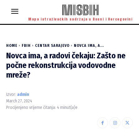
MISBIH
Mapa istraživačkih sadržaja u Bosni i Hercegovini
HOME
FBIH
CENTAR SARAJEVO
NOVCA IMA, A...
Novca ima, a radovi čekaju: Zašto ne
počne rekonstrukcija vodovodne
mreže?
Izvor:
admin
March 27, 2024
Procijenjeno vrijeme čitanja:
4
minut(a)e