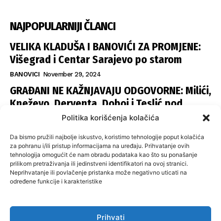
NAJPOPULARNIJI ČLANCI
VELIKA KLADUŠA I BANOVIĆI ZA PROMJENE:
Višegrad i Centar Sarajevo po starom
BANOVICI
November 29, 2024
GRAĐANI NE KAŽNJAVAJU ODGOVORNE: Milići,
Kneževo, Derventa, Doboj i Teslić pod
šapom istih stranaka
Politika korišćenja kolačića
INFOVEZA
November 28, 2024
Da bismo pružili najbolje iskustvo, koristimo tehnologije poput kolačića
SNSD UČVRSTIO VLAST U ISTOČNOM
za pohranu i/ili pristup informacijama na uređaju. Prihvatanje ovih
tehnologija omogućit će nam obradu podataka kao što su ponašanje
SARAJEVU: Opoziciji dvije opštine, slijedi
prilikom pretraživanja ili jedinstveni identifikatori na ovoj stranici.
raspodjela funkcija
Neprihvatanje ili povlačenje pristanka može negativno uticati na
određene funkcije i karakteristike
ISTOČNA ILIDŽA
November 27, 2024
Prihvati