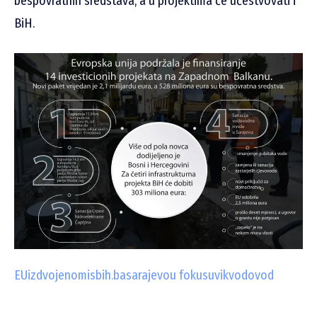
bespovratnih sredstava, a u projektima će učestvovati i
BiH.
EU
izdvojeno
misbih.ba
sarajevo
u fokusu
vik
vodovod