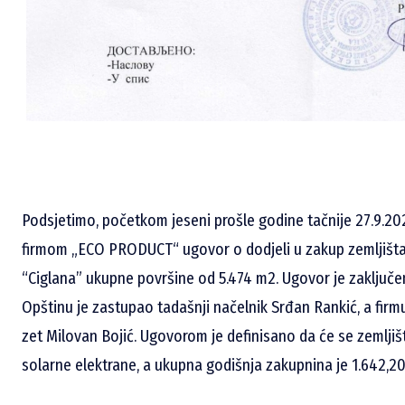
Podsjetimo, početkom jeseni prošle godine tačnije 27.9.202
firmom „ECO PRODUCT“ ugovor o dodjeli u zakup zemljišta u
“Ciglana” ukupne površine od 5.474 m2. Ugovor je zaključe
Opštinu je zastupao tadašnji načelnik Srđan Rankić, a fi
zet Milovan Bojić. Ugovorom je definisano da će se zemljište
solarne elektrane, a ukupna godišnja zakupnina je 1.642,2