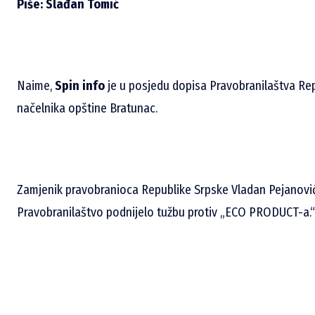
Piše: Slađan Tomić
Naime,
Spin info
je u posjedu dopisa Pravobranilaštva Re
načelnika opštine Bratunac.
Zamjenik pravobranioca Republike Srpske Vladan Pejanović 
Pravobranilaštvo podnijelo tužbu protiv „ECO PRODUCT-a.“