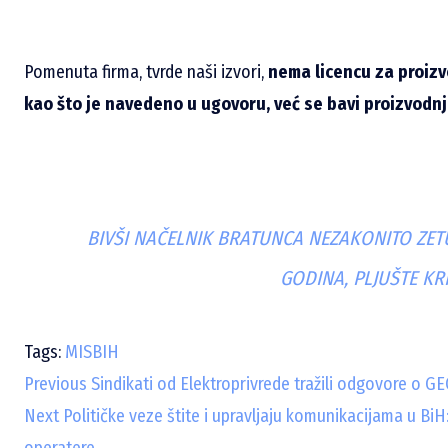
Pomenuta firma, tvrde naši izvori,
nema licencu za proizv
kao što je navedeno u ugovoru, već se bavi proizvodn
BIVŠI NAČELNIK BRATUNCA NEZAKONITO ZETU
GODINA, PLJUŠTE KRI
Tags:
MISBIH
C
Previous
Sindikati od Elektroprivrede tražili odgovore o GE
Next
Političke veze štite i upravljaju komunikacijama u BiH
o
operatere