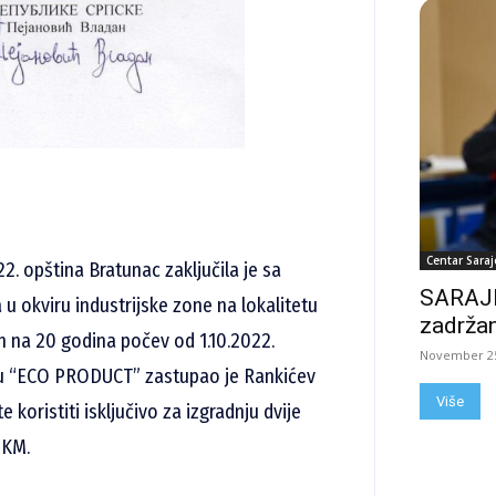
Centar Saraj
2. opština Bratunac zaključila je sa
SARAJE
 okviru industrijske zone na lokalitetu
zadržan
n na 20 godina počev od 1.10.2022.
November 25
rmu “ECO PRODUCT” zastupao je Rankićev
Više
 koristiti isključivo za izgradnju dvije
0KM.