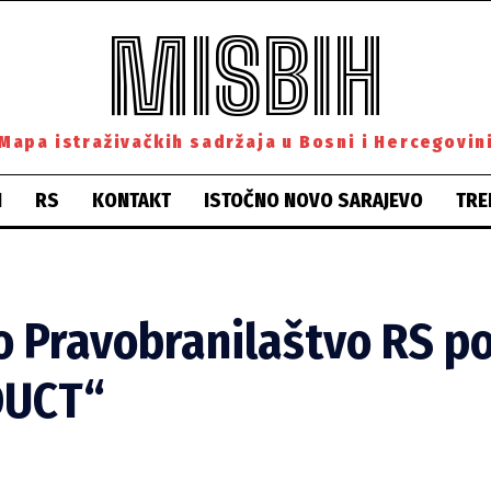
MISBIH
Mapa istraživačkih sadržaja u Bosni i Hercegovin
H
RS
KONTAKT
ISTOČNO NOVO SARAJEVO
TRE
o Pravobranilaštvo RS p
DUCT“