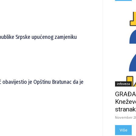
publike Srpske upućenog zamjeniku
obavijestio je Opštinu Bratunac da je
infoveza
GRAĐAN
Kneževo
stranak
November 28
Više