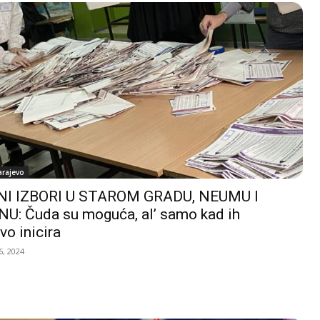
arajevo
I IZBORI U STAROM GRADU, NEUMU I
U: Čuda su moguća, al’ samo kad ih
vo inicira
, 2024