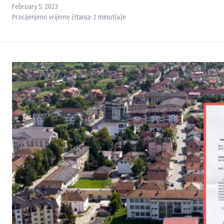
February 5, 2023
Procijenjeno vrijeme čitanja:
2
minut(a)e