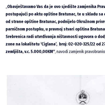
„
Obavještavamo Vas da je ovo sjedište zamjenika Pra
postupajući po aktu opštine Bratunac, te u skladu sa
od strane opštine Bratunac, podnijelo Okružnom privre
parničnom postupku, u pravnoj stvari opština Bratun
Srebrenica radi utvrđivanja ništavnosti ugovora o dodj
zone na lokalitetu ‘Ciglana’, broj: 02-020-325/22 od 2
zemljišta, v.c. 5.000,00KM“
, navodi zamjenik pravobrani