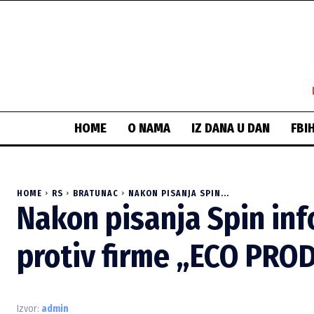
HOME
O NAMA
IZ DANA U DAN
FBI
HOME
RS
BRATUNAC
NAKON PISANJA SPIN...
Nakon pisanja Spin inf
protiv firme „ECO PRO
Izvor:
admin