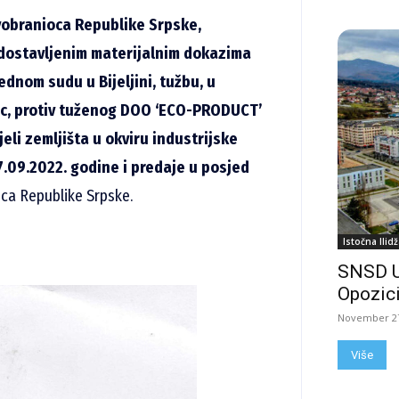
vobranioca Republike Srpske,
 dostavljenim materijalnim dokazima
dnom sudu u Bijeljini, tužbu, u
ac, protiv tuženog DOO ‘ECO-PRODUCT’
eli zemljišta u okviru industrijske
7.09.2022. godine i predaje u posjed
oca Republike Srpske.
Istočna Ilidž
SNSD 
Opozici
November 27
Više