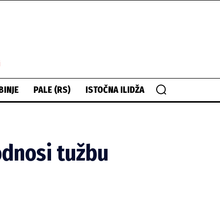
i
BINJE
PALE (RS)
ISTOČNA ILIDŽA
odnosi tužbu