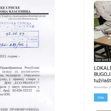
Stari Grad S
LOKALN
BUGOJN
tužilašt
November 26
Više