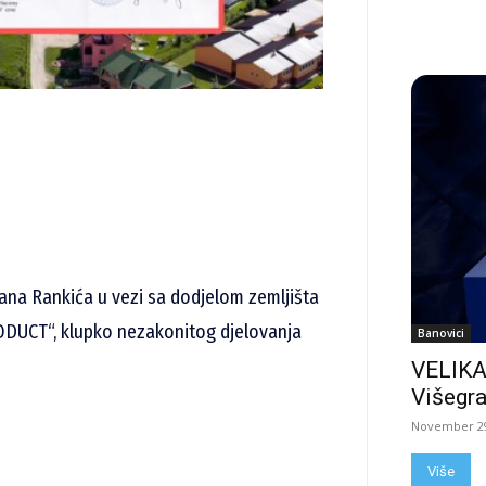
ana Rankića u vezi sa dodjelom zemljišta
ODUCT“, klupko nezakonitog djelovanja
Banovici
VELIKA
Višegra
November 29
Više