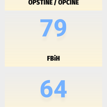
OPŠTINE / OPĆINE
79
FBiH
64