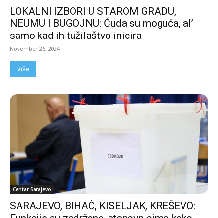
LOKALNI IZBORI U STAROM GRADU,
NEUMU I BUGOJNU: Čuda su moguća, al’
samo kad ih tužilaštvo inicira
November 26, 2024
Više
Centar Sarajevo
SARAJEVO, BIHAĆ, KISELJAK, KREŠEVO: