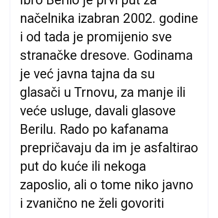
Ibro Berilo je prvi put za
načelnika izabran 2002. godine
i od tada je promijenio sve
stranačke dresove. Godinama
je već javna tajna da su
glasači u Trnovu, za manje ili
veće usluge, davali glasove
Berilu. Rado po kafanama
prepričavaju da im je asfaltirao
put do kuće ili nekoga
zaposlio, ali o tome niko javno
i zvanično ne želi govoriti