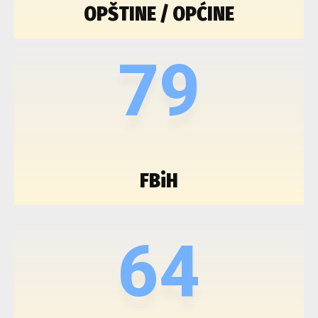
OPŠTINE / OPĆINE
79
FBiH
64