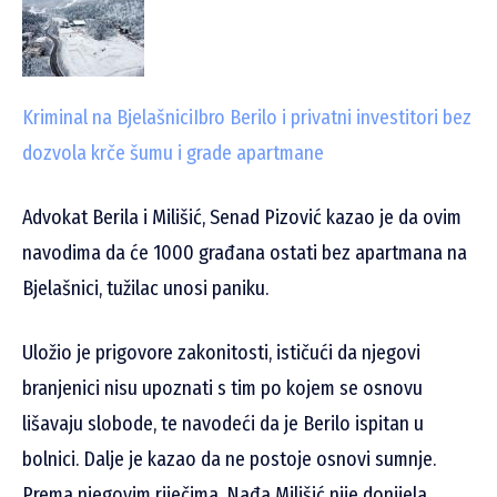
Kriminal na Bjelašnici
Ibro Berilo i privatni investitori bez
dozvola krče šumu i grade apartmane
Advokat Berila i Milišić, Senad Pizović kazao je da ovim
navodima da će 1000 građana ostati bez apartmana na
Bjelašnici, tužilac unosi paniku.
Uložio je prigovore zakonitosti, ističući da njegovi
branjenici nisu upoznati s tim po kojem se osnovu
lišavaju slobode, te navodeći da je Berilo ispitan u
bolnici. Dalje je kazao da ne postoje osnovi sumnje.
Prema njegovim riječima, Nađa Milišić nije donijela