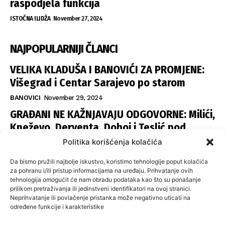
raspodjela funkcija
ISTOČNA ILIDŽA
November 27, 2024
NAJPOPULARNIJI ČLANCI
VELIKA KLADUŠA I BANOVIĆI ZA PROMJENE:
Višegrad i Centar Sarajevo po starom
BANOVICI
November 29, 2024
GRAĐANI NE KAŽNJAVAJU ODGOVORNE: Milići,
Kneževo, Derventa, Doboj i Teslić pod
šapom istih stranaka
Politika korišćenja kolačića
INFOVEZA
November 28, 2024
Da bismo pružili najbolje iskustvo, koristimo tehnologije poput kolačića
SNSD UČVRSTIO VLAST U ISTOČNOM
za pohranu i/ili pristup informacijama na uređaju. Prihvatanje ovih
tehnologija omogućit će nam obradu podataka kao što su ponašanje
SARAJEVU: Opoziciji dvije opštine, slijedi
prilikom pretraživanja ili jedinstveni identifikatori na ovoj stranici.
raspodjela funkcija
Neprihvatanje ili povlačenje pristanka može negativno uticati na
određene funkcije i karakteristike
ISTOČNA ILIDŽA
November 27, 2024