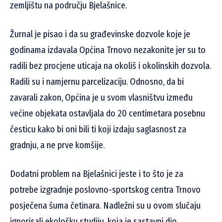
zemljištu na području Bjelašnice.
Žurnal je pisao i da su građevinske dozvole koje je
godinama izdavala Općina Trnovo nezakonite jer su to
radili bez procjene uticaja na okoliš i okolinskih dozvola.
Radili su i namjernu parcelizaciju. Odnosno, da bi
zavarali zakon, Općina je u svom vlasništvu između
većine objekata ostavljala do 20 centimetara posebnu
česticu kako bi oni bili ti koji izdaju saglasnost za
gradnju, a ne prve komšije.
Dodatni problem na Bjelašnici jeste i to što je za
potrebe izgradnje poslovno-sportskog centra Trnovo
posječena šuma četinara. Nadležni su u ovom slučaju
ignorisali ekološku studiju, koja je sastavni dio