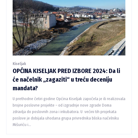
Kiseljak
OPĆINA KISELJAK PRED IZBORE 2024: Da li
će načelnik „zagaziti“ u treću deceniju
mandata?
U prethodne četiri godine Općina Kiseljak započela je ili realizovala
brojne poslovne projekte – od izgradnje nove zgrade Doma
zdravlja do poslovnih zona i inkubatora. U većini tih projekata
poslove je dobijala uhodana grupa privrednika bliska načelniku
Mišuriću i...