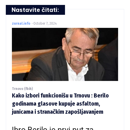
Nastavite čitati:
zurnal.info
-
October 7, 2024
Trnovo (fbih)
Kako izbori funkcionišu u Trnovu : Berilo
godinama glasove kupuje asfaltom,
junicama i stranačkim zapošljavanjem