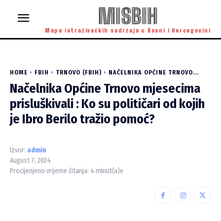
MISBIH
Mapa istraživačkih sadržaja u Bosni i Hercegovini
HOME
FBIH
TRNOVO (FBIH)
NAČELNIKA OPĆINE TRNOVO...
Načelnika Općine Trnovo mjesecima
prisluškivali : Ko su političari od kojih
je Ibro Berilo tražio pomoć?
Izvor:
admin
August 7, 2024
Procijenjeno vrijeme čitanja:
4
minut(a)e