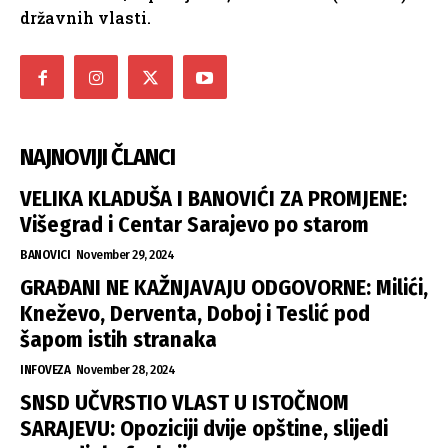
državnih vlasti.
NAJNOVIJI ČLANCI
VELIKA KLADUŠA I BANOVIĆI ZA PROMJENE:
Višegrad i Centar Sarajevo po starom
BANOVICI
November 29, 2024
GRAĐANI NE KAŽNJAVAJU ODGOVORNE: Milići,
Kneževo, Derventa, Doboj i Teslić pod
šapom istih stranaka
INFOVEZA
November 28, 2024
SNSD UČVRSTIO VLAST U ISTOČNOM
SARAJEVU: Opoziciji dvije opštine, slijedi