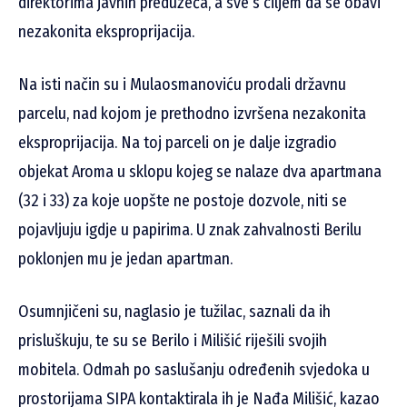
direktorima javnih preduzeća, a sve s ciljem da se obavi
nezakonita eksproprijacija.
Na isti način su i Mulaosmanoviću prodali državnu
parcelu, nad kojom je prethodno izvršena nezakonita
eksproprijacija. Na toj parceli on je dalje izgradio
objekat Aroma u sklopu kojeg se nalaze dva apartmana
(32 i 33) za koje uopšte ne postoje dozvole, niti se
pojavljuju igdje u papirima. U znak zahvalnosti Berilu
poklonjen mu je jedan apartman.
Osumnjičeni su, naglasio je tužilac, saznali da ih
prisluškuju, te su se Berilo i Milišić riješili svojih
mobitela. Odmah po saslušanju određenih svjedoka u
prostorijama SIPA kontaktirala ih je Nađa Milišić, kazao