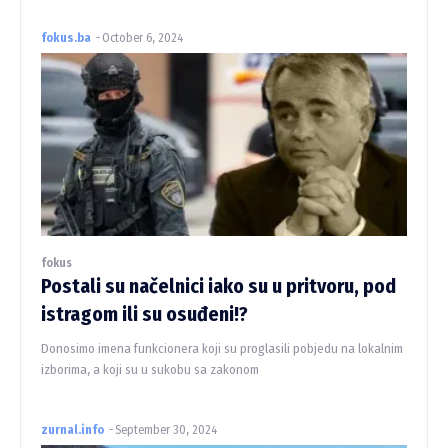
fokus.ba
-
October 6, 2024
fokus
Postali su načelnici iako su u pritvoru, pod
istragom ili su osuđeni!?
Donosimo imena funkcionera koji su proglasili pobjedu na lokalnim
izborima, a koji su u sukobu sa zakonom
zurnal.info
-
September 30, 2024