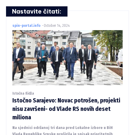
Nastavite čitati:
spin-portal.info
-
October 14, 2024
Istočna Ilidža
Istočno Sarajevo: Novac potrošen, projekti
nisu završeni- od Vlade RS novih deset
miliona
Na sjednici održanoj tri dana pred Lokalne izbore u BiH
Vlada Republike Srpske proširila je spisak prioritetnih