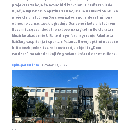
projekata za koje će novac biti izdvojen iz budžeta Vlade.
Riječ je uglavnom o opštinama u kojima je na vlasti SNSD. Za
projekte u Istočnom Sarajevu izdvojeno je deset miliona,
odnosno za nastavak izgradnje Osnovne škole u Istočnom
Novom Sarajevu, dodatne radove na izgradnji Rektorata i
Muzičke akademije UIS, te drugu fazu izgradnje Fakulteta
fizičkog vaspitanja i sporta u Palama. U ovoj opštini novac će
biti obezbijeđen i za rekonstrukciju objekta „Dom
Partizan“ na Jahorini koji će građane koštati deset miliona.
spin-portal.info
-
October 13, 2024