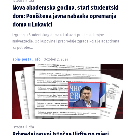
Istočna Ilidža
Nova akademska godina, stari studentski
dom: Poništena javna nabavka opremanja
doma u Lukavici
Izgradnju Studentskog doma u Lukavici pratile su brojne
malverzacije. Od kupovine i preprodaje zgrade koja je adaptirana
za potrebe...
spin-portal.info
-
October 2, 2024
Istočna Ilidža
Privredni razvoj Istočne Ilidže po mjeri