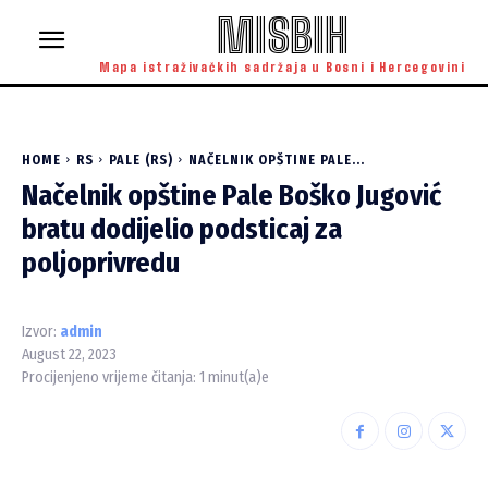
MISBIH
Mapa istraživačkih sadržaja u Bosni i Hercegovini
HOME
RS
PALE (RS)
NAČELNIK OPŠTINE PALE...
Načelnik opštine Pale Boško Jugović
bratu dodijelio podsticaj za
poljoprivredu
Izvor:
admin
August 22, 2023
Procijenjeno vrijeme čitanja:
1
minut(a)e