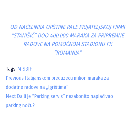
OD NAČELNIKA OPŠTINE PALE PRIJATELJSKOJ FIRMI
“STANIŠIĆ” DOO 400.000 MARAKA ZA PRIPREMNE
RADOVE NA POMOĆNOM STADIONU FK
“ROMANIJA”
Tags:
MISBIH
C
Previous
Italijanskom preduzeću milion maraka za
dodatne radove na „Igrištima“
o
Next
Da li je “Parking servis” nezakonito naplaćivao
n
parking noću?
t
i