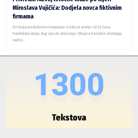
Miroslava Vujičića: Dodjela novca fiktivnim
firmama
Do kraja predizborne kampanje ostalo je manje od 24 časa.
Kandidata imaju dug spisak obećanja. Obojica trenutno obavljaju
važne...
1300
Tekstova