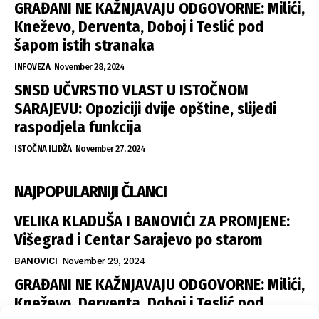
GRAĐANI NE KAŽNJAVAJU ODGOVORNE: Milići,
Kneževo, Derventa, Doboj i Teslić pod
šapom istih stranaka
INFOVEZA
November 28, 2024
SNSD UČVRSTIO VLAST U ISTOČNOM
SARAJEVU: Opoziciji dvije opštine, slijedi
raspodjela funkcija
ISTOČNA ILIDŽA
November 27, 2024
NAJPOPULARNIJI ČLANCI
VELIKA KLADUŠA I BANOVIĆI ZA PROMJENE:
Višegrad i Centar Sarajevo po starom
BANOVICI
November 29, 2024
GRAĐANI NE KAŽNJAVAJU ODGOVORNE: Milići,
Kneževo, Derventa, Doboj i Teslić pod