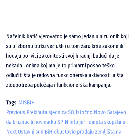
Načelnik Katić vjerovatno je samo jedan u nizu onih koji
su u izbornu utrku već ušli i u tom žaru krše zakone ili
hodaju po ivici zakonitosti svojih radnji budući da je
nekada i onima kojima je to primarni posao teško
odlučiti šta je redovna funkcionerska aktivnosti, a šta
zloupotreba položaja i funkcionerska kampanja.
Tags:
MISBIH
C
Previous
Prekinuta sjednica SO Istočno Novo Sarajevo
da bi izbacili novinarku SPIN info jer “ometa skupštinu”
o
Next
Ustavni sud BiH obustavio prodaju zemljišta na
n