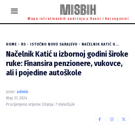
MISBIH
Mapa istraživačkih sadržaja u Bosni i Hercegovini
HOME
RS
ISTOČNO NOVO SARAJEVO
NAČELNIK KATIĆ U...
Načelnik Katić u izbornoj godini široke
ruke: Finansira penzionere, vukovce,
ali i pojedine autoškole
Izvor:
admin
May 31, 2024
Procijenjeno vrijeme čitanja:
7
minut(a)e