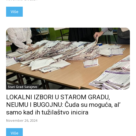
Više
Stari Grad Sarajevo
LOKALNI IZBORI U STAROM GRADU,
NEUMU I BUGOJNU: Čuda su moguća, al’
samo kad ih tužilaštvo inicira
November 26, 2024
Više