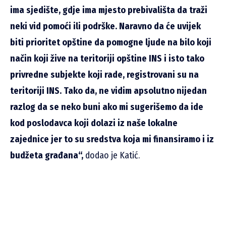
ima sjedište, gdje ima mjesto prebivališta da traži
neki vid pomoći ili podrške. Naravno da će uvijek
biti prioritet opštine da pomogne ljude na bilo koji
način koji žive na teritoriji opštine INS i isto tako
privredne subjekte koji rade, registrovani su na
teritoriji INS. Tako da, ne vidim apsolutno nijedan
razlog da se neko buni ako mi sugerišemo da ide
kod poslodavca koji dolazi iz naše lokalne
zajednice jer to su sredstva koja mi finansiramo i iz
budžeta građana“,
dodao je Katić.