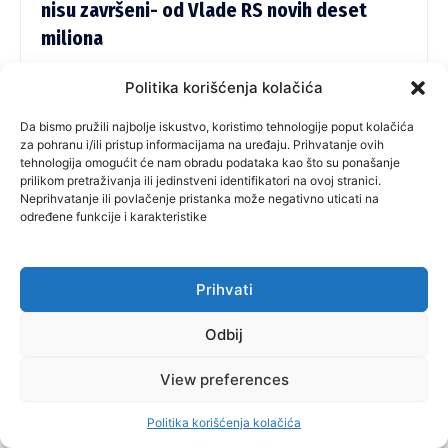
nisu završeni- od Vlade RS novih deset
miliona
Na sjednici održanoj tri dana pred Lokalne izbore u BiH
Politika korišćenja kolačića
Vlada Republike Srpske proširila je spisak prioritetnih
projekata za koje će novac biti izdvojen iz budžeta Vlade.
Da bismo pružili najbolje iskustvo, koristimo tehnologije poput kolačića
Riječ je uglavnom o opštinama u kojima je na vlasti SNSD. Za
za pohranu i/ili pristup informacijama na uređaju. Prihvatanje ovih
projekte u Istočnom Sarajevu izdvojeno je deset miliona,
tehnologija omogućit će nam obradu podataka kao što su ponašanje
odnosno za nastavak izgradnje Osnovne škole u Istočnom
prilikom pretraživanja ili jedinstveni identifikatori na ovoj stranici.
Novom Sarajevu, dodatne radove na izgradnji Rektorata i
Neprihvatanje ili povlačenje pristanka može negativno uticati na
određene funkcije i karakteristike
Muzičke akademije UIS, te drugu fazu izgradnje Fakulteta
fizičkog vaspitanja i sporta u Palama. U ovoj opštini novac će
biti obezbijeđen i za rekonstrukciju objekta „Dom
Partizan“ na Jahorini koji će građane koštati deset miliona.
Prihvati
spin-portal.info
-
October 13, 2024
Odbij
View preferences
Politika korišćenja kolačića