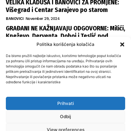
VELIKA KLADUŠA I BANOVIĆI ZA PROMJENE:
Višegrad i Centar Sarajevo po starom
BANOVICI
November 29, 2024
GRAĐANI NE KAŽNJAVAJU ODGOVORNE: Milići,
Kneževo, Derventa, Doboj i Teslić pod
šapom istih stranaka
Politika korišćenja kolačića
INFOVEZA
November 28, 2024
Da bismo pružili najbolje iskustvo, koristimo tehnologije poput kolačića
SNSD UČVRSTIO VLAST U ISTOČNOM
za pohranu i/ili pristup informacijama na uređaju. Prihvatanje ovih
tehnologija omogućit će nam obradu podataka kao što su ponašanje
SARAJEVU: Opoziciji dvije opštine, slijedi
prilikom pretraživanja ili jedinstveni identifikatori na ovoj stranici.
raspodjela funkcija
Neprihvatanje ili povlačenje pristanka može negativno uticati na
određene funkcije i karakteristike
ISTOČNA ILIDŽA
November 27, 2024
Prihvati
O nama
Uslovi koristenja
Politika privatnosti
Kontakt
Odbij
Politika korišćenja kolačića
Impresum
View preferences