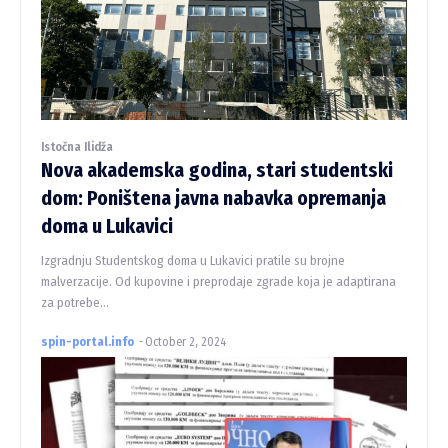
Istočna Ilidža
Nova akademska godina, stari studentski
dom: Poništena javna nabavka opremanja
doma u Lukavici
Izgradnju Studentskog doma u Lukavici pratile su brojne
malverzacije. Od kupovine i preprodaje zgrade koja je adaptirana
za potrebe...
spin-portal.info
-
October 2, 2024