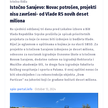
Istočna Ilidža
Istočno Sarajevo: Novac potrošen, projekti
nisu završeni- od Vlade RS novih deset
miliona
Na sjednici održanoj tri dana pred Lokalne izbore u BiH
Vlada Republike Srpske proširila je spisak prioritetnih
projekata za koje će novac biti izdvojen iz budžeta Vlade.
Riječ je uglavnom o opštinama u kojima je na vlasti SNSD. Za
projekte u Istočnom Sarajevu izdvojeno je deset miliona,
odnosno za nastavak izgradnje Osnovne škole u Istočnom
Novom Sarajevu, dodatne radove na izgradnji Rektorata i
Muzičke akademije UIS, te drugu fazu izgradnje Fakulteta
fizičkog vaspitanja i sporta u Palama. U ovoj opštini novac će
biti obezbijeđen i za rekonstrukciju objekta „Dom
Partizan“ na Jahorini koji će građane koštati deset miliona.
spin-portal.info
-
October 13, 2024