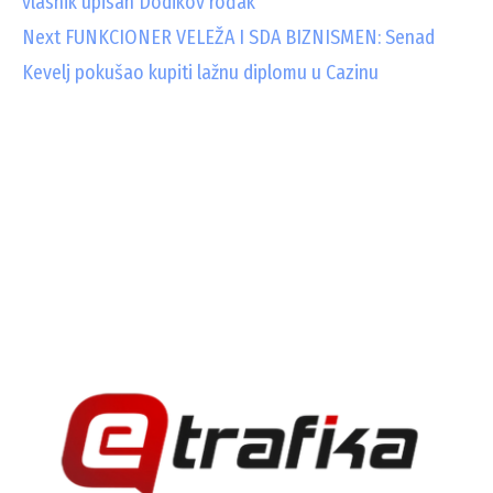
vlasnik upisan Dodikov rođak
o
Next
FUNKCIONER VELEŽA I SDA BIZNISMEN: Senad
n
Kevelj pokušao kupiti lažnu diplomu u Cazinu
t
i
n
u
e
R
e
a
d
i