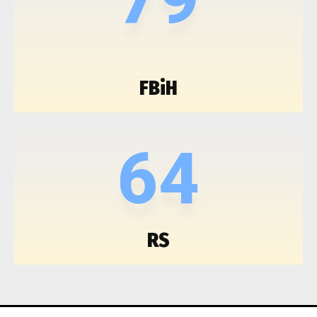
FBiH
64
RS