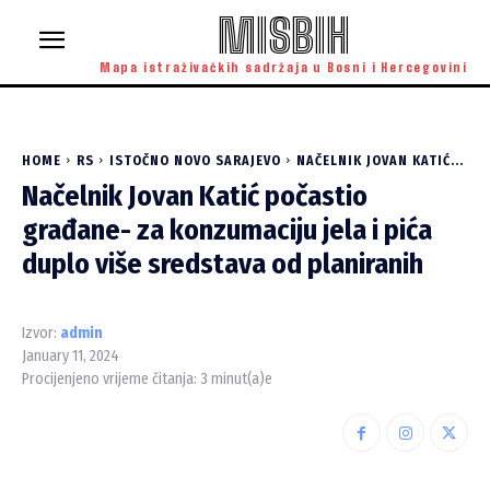
MISBIH
Mapa istraživačkih sadržaja u Bosni i Hercegovini
HOME
RS
ISTOČNO NOVO SARAJEVO
NAČELNIK JOVAN KATIĆ...
Načelnik Jovan Katić počastio
građane- za konzumaciju jela i pića
duplo više sredstava od planiranih
Izvor:
admin
January 11, 2024
Procijenjeno vrijeme čitanja:
3
minut(a)e