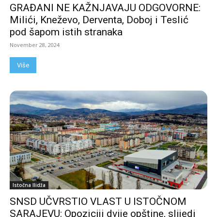
GRAĐANI NE KAŽNJAVAJU ODGOVORNE:
Milići, Kneževo, Derventa, Doboj i Teslić
pod šapom istih stranaka
November 28, 2024
Više
Istočna Ilidža
SNSD UČVRSTIO VLAST U ISTOČNOM
SARAJEVU: Opoziciji dvije opštine, slijedi