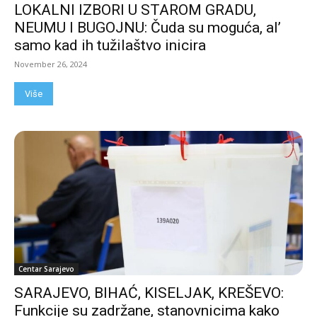
LOKALNI IZBORI U STAROM GRADU,
NEUMU I BUGOJNU: Čuda su moguća, al’
samo kad ih tužilaštvo inicira
November 26, 2024
Više
Centar Sarajevo
SARAJEVO, BIHAĆ, KISELJAK, KREŠEVO:
Funkcije su zadržane, stanovnicima kako