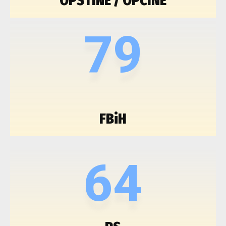
OPŠTINE / OPĆINE
79
FBiH
64