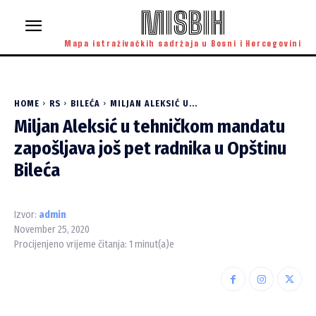
MISBIH
Mapa istraživačkih sadržaja u Bosni i Hercegovini
HOME
RS
BILEĆA
MILJAN ALEKSIĆ U...
Miljan Aleksić u tehničkom mandatu
zapošljava još pet radnika u Opštinu
Bileća
Izvor:
admin
November 25, 2020
Procijenjeno vrijeme čitanja:
1
minut(a)e