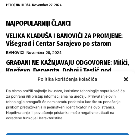
ISTOČNA ILIDŽA
November 27, 2024
NAJPOPULARNIJI ČLANCI
VELIKA KLADUŠA I BANOVIĆI ZA PROMJENE:
Višegrad i Centar Sarajevo po starom
BANOVICI
November 29, 2024
GRAĐANI NE KAŽNJAVAJU ODGOVORNE: Milići,
Kneževo, Derventa, Doboj i Teslić pod
šapom istih stranaka
Politika korišćenja kolačića
INFOVEZA
November 28, 2024
Da bismo pružili najbolje iskustvo, koristimo tehnologije poput kolačića
SNSD UČVRSTIO VLAST U ISTOČNOM
za pohranu i/ili pristup informacijama na uređaju. Prihvatanje ovih
tehnologija omogućit će nam obradu podataka kao što su ponašanje
SARAJEVU: Opoziciji dvije opštine, slijedi
prilikom pretraživanja ili jedinstveni identifikatori na ovoj stranici.
raspodjela funkcija
Neprihvatanje ili povlačenje pristanka može negativno uticati na
određene funkcije i karakteristike
ISTOČNA ILIDŽA
November 27, 2024