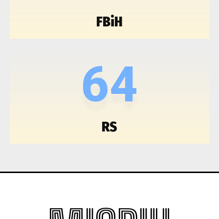
FBiH
64
RS