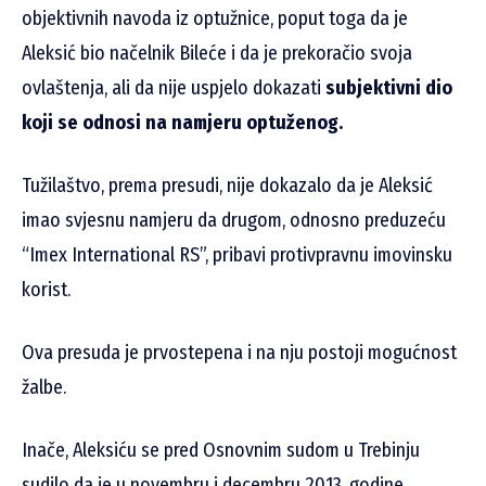
objektivnih navoda iz optužnice, poput toga da je
Aleksić bio načelnik Bileće i da je prekoračio svoja
ovlaštenja, ali da nije uspjelo dokazati
subjektivni dio
koji se odnosi na namjeru optuženog.
Tužilaštvo, prema presudi, nije dokazalo da je Aleksić
imao svjesnu namjeru da drugom, odnosno preduzeću
“Imex International RS”, pribavi protivpravnu imovinsku
korist.
Ova presuda je prvostepena i na nju postoji mogućnost
žalbe.
Inače, Aleksiću se pred Osnovnim sudom u Trebinju
sudilo da je u novembru i decembru 2013. godine,