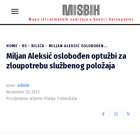
MISBIH
Mapa istraživačkih sadržaja u Bosni i Hercegovini
HOME
RS
BILEĆA
MILJAN ALEKSIĆ OSLOBOĐEN...
Miljan Aleksić oslobođen optužbi za
zloupotrebu službenog položaja
Izvor:
admin
November 20, 2023
Procijenjeno vrijeme čitanja:
1
minut(a)e