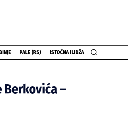
i
BINJE
PALE (RS)
ISTOČNA ILIDŽA
e Berkovića –