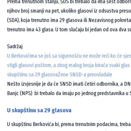
Prema trenutnom stanju, SDS bi trebalo da ima šest odbor
njihov broj smanji na pet, ukoliko glasovi iz odsustva pres
(SDA), koja trenutno ima 29 glasova ili Nezavisnog pokreta
trenutno ima 43 glasa. U tom slučaju bi jedan od ova dva s
Sadržaj
U Berkovićima se još sa sigurnošću ne može reći ko će sjes
stigli glasovi poštom, a zbog malog broja birača svaki gla
skupštinu sa 29 glasova
Žene SNSD-a preovladale
Nešto izvjesnije je da će SNSD imati četiri odbornika, a D
Banjc (NPS) bi trebalo da imaju po jednog predstavnika u 
U skupštinu sa 29 glasova
U skupštinu Berkovića bi, prema trenutnim podacima, treb