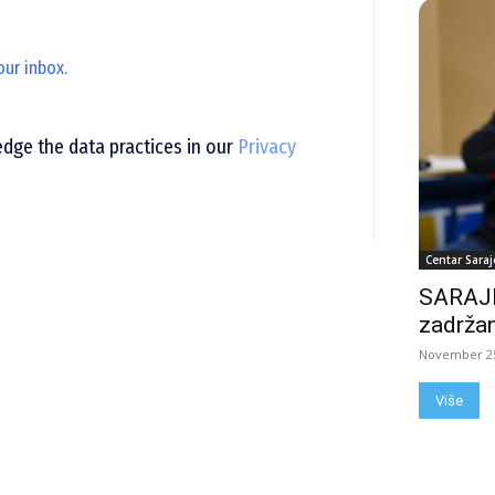
our inbox.
ge the data practices in our
Privacy
Centar Saraj
SARAJE
zadržan
November 25
Više