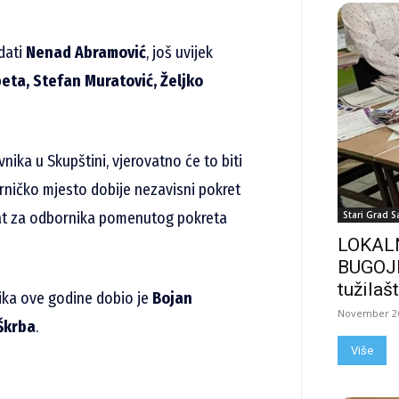
dati
Nenad Abramović
, još uvijek
eta, Stefan Muratović, Željko
ika u Skupštini, vjerovatno će to biti
orničko mjesto dobije nezavisni pokret
idat za odbornika pomenutog pokreta
Stari Grad S
LOKALN
BUGOJN
tužilašt
lnika ove godine dobio je
Bojan
November 26
Škrba
.
Više