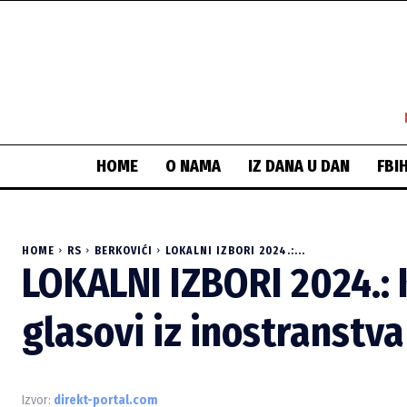
HOME
O NAMA
IZ DANA U DAN
FBI
HOME
RS
BERKOVIĆI
LOKALNI IZBORI 2024.:...
LOKALNI IZBORI 2024.: 
glasovi iz inostranstva
Izvor:
direkt-portal.com