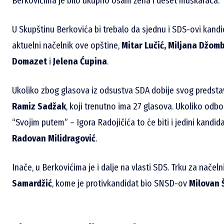
Berkovićima je bilo ukupno osam žena i deset muškaraca.
U Skupštinu Berkovića bi trebalo da sjednu i SDS-ovi kandi
aktuelni načelnik ove opštine,
Mitar Lučić, Miljana Džomb
Domazet
i
Jelena Ćupina
.
Ukoliko zbog glasova iz odsustva SDA dobije svog predstavn
Ramiz Sadžak
, koji trenutno ima 27 glasova. Ukoliko odb
“Svojim putem” – Igora Radojičića to će biti i jedini kand
Radovan Milidragović
.
Inače, u Berkovićima je i dalje na vlasti SDS. Trku za nače
Samardžić
, kome je protivkandidat bio SNSD-ov
Milovan 