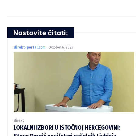
Nastavite čitati:
direkt-portal.com
-
October 6, 2024
direkt
LOKALNI IZBORI U ISTOČNOJ HERCEGOVINI:
Stevo Drapić novi/stari načelnik Ljubinja