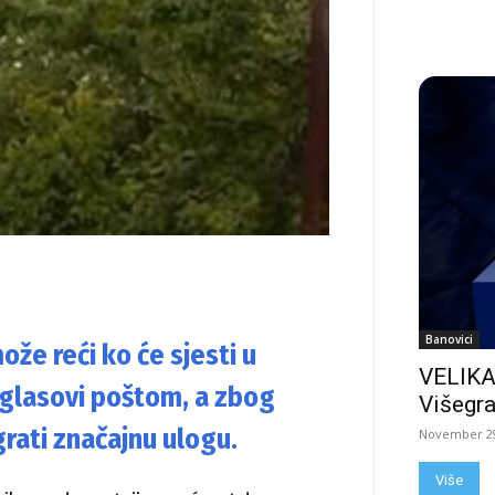
Banovici
že reći ko će sjesti u
VELIKA
i glasovi poštom, a zbog
Višegra
rati značajnu ulogu.
November 29
Više