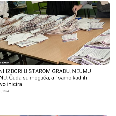
arajevo
I IZBORI U STAROM GRADU, NEUMU I
U: Čuda su moguća, al’ samo kad ih
vo inicira
, 2024