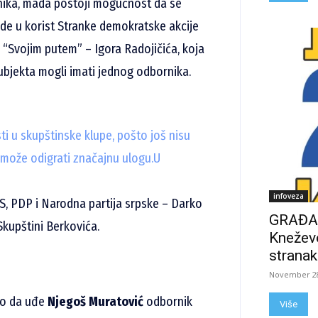
nika, mada postoji mogućnost da se
ude u korist Stranke demokratske akcije
 “Svojim putem” – Igora Radojičića, koja
ubjekta mogli imati jednog odbornika.
ti u skupštinske klupe, pošto još nisu
s može odigrati značajnu ulogu.
U
infoveza
NS, PDP i Narodna partija srpske – Darko
GRAĐAN
Skupštini Berkovića.
Kneževo
stranak
November 28
ao da uđe
Njegoš Muratović
odbornik
Više