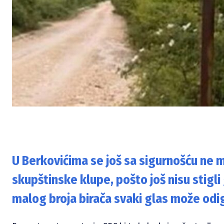
U Berkovićima se još sa sigurnošću ne mo
skupštinske klupe, pošto još nisu stigl
malog broja birača svaki glas može odig