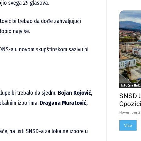
ojio svega 29 glasova.
tović bi trebao da dođe zahvaljujući
dobio najviše.
 DNS-a u novom skupštinskom sazivu bi
Istočna Ilidž
lupe bi trebalo da sjednu
Bojan Kojović
,
SNSD 
lokalnim izborima,
Dragana Muratović,
Opozici
November 27
Više
nače, na listi SNSD-a za lokalne izbore u