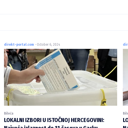
direkt-portal.com
-
October 6, 2024
di
Bileća
Bil
LOKALNI IZBORI U ISTOČNOJ HERCEGOVINI:
L
Najveća izlaznost do 11 časova u Gacku,
Na