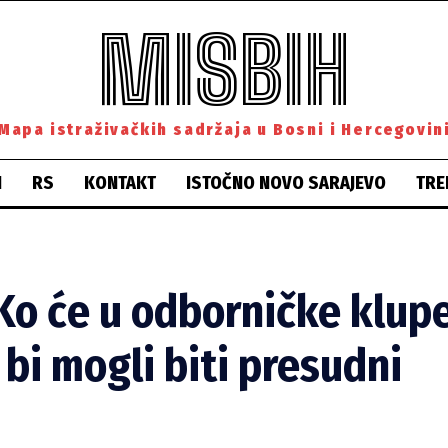
MISBIH
Mapa istraživačkih sadržaja u Bosni i Hercegovin
H
RS
KONTAKT
ISTOČNO NOVO SARAJEVO
TRE
Ko će u odborničke klup
 bi mogli biti presudni