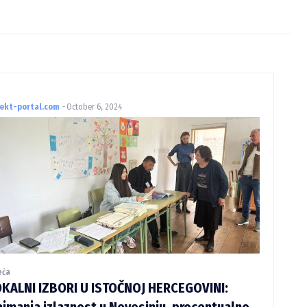
rekt-portal.com
-
October 6, 2024
eća
OKALNI IZBORI U ISTOČNOJ HERCEGOVINI:
jmanja izlaznost u Nevesinju, procentualno