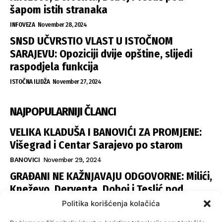
šapom istih stranaka
INFOVEZA
November 28, 2024
SNSD UČVRSTIO VLAST U ISTOČNOM
SARAJEVU: Opoziciji dvije opštine, slijedi
raspodjela funkcija
ISTOČNA ILIDŽA
November 27, 2024
NAJPOPULARNIJI ČLANCI
VELIKA KLADUŠA I BANOVIĆI ZA PROMJENE:
Višegrad i Centar Sarajevo po starom
BANOVICI
November 29, 2024
GRAĐANI NE KAŽNJAVAJU ODGOVORNE: Milići,
Kneževo, Derventa, Doboj i Teslić pod
šapom istih stranaka
Politika korišćenja kolačića
INFOVEZA
November 28, 2024