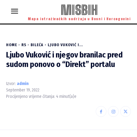
MISBIH
Mapa istraživačkih sadržaja u Bosni i Hercegovini
HOME
RS
BILEĆA
LJUBO VUKOVIĆ I...
Ljubo Vuković i njegov branilac pred
sudom ponovo o “Direkt” portalu
Izvor:
admin
September 19, 2022
Procijenjeno vrijeme čitanja:
4
minut(a)e