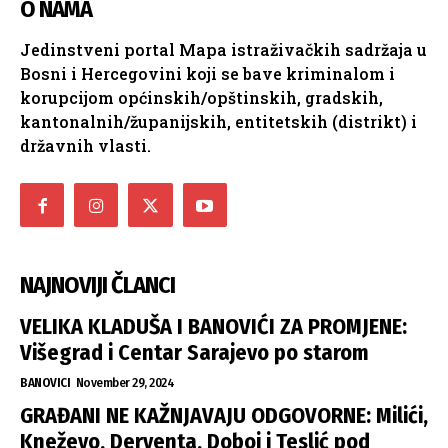
O NAMA
Jedinstveni portal Mapa istraživačkih sadržaja u
Bosni i Hercegovini koji se bave kriminalom i
korupcijom općinskih/opštinskih, gradskih,
kantonalnih/županijskih, entitetskih (distrikt) i
državnih vlasti.
NAJNOVIJI ČLANCI
VELIKA KLADUŠA I BANOVIĆI ZA PROMJENE:
Višegrad i Centar Sarajevo po starom
BANOVICI
November 29, 2024
GRAĐANI NE KAŽNJAVAJU ODGOVORNE: Milići,
Kneževo, Derventa, Doboj i Teslić pod