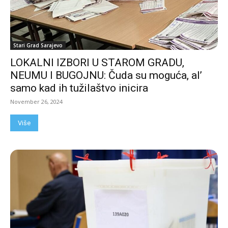
Stari Grad Sarajevo
LOKALNI IZBORI U STAROM GRADU,
NEUMU I BUGOJNU: Čuda su moguća, al’
samo kad ih tužilaštvo inicira
November 26, 2024
Više