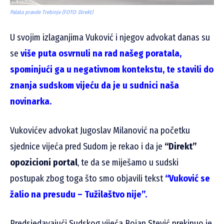
Palata pravde Trebinje (FOTO: Direkt)
U svojim izlaganjima Vuković i njegov advokat danas su
se
više puta osvrnuli na rad našeg poratala,
spominjući ga u negativnom kontekstu, te stavili do
znanja sudskom vijeću da je u sudnici naša
novinarka.
Vukovićev advokat Jugoslav Milanović na početku
sjednice vijeća pred Sudom je rekao i da je
“Direkt”
opozicioni portal
, te da se miješamo u sudski
postupak zbog toga što smo objavili tekst
“Vuković se
žalio na presudu – Tužilaštvo nije”.
Predsjedavajući Sudskog vijeća Bojan Stević prekinuo je