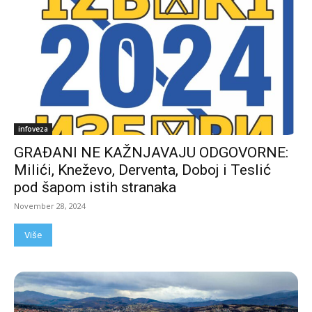
infoveza
GRAĐANI NE KAŽNJAVAJU ODGOVORNE:
Milići, Kneževo, Derventa, Doboj i Teslić
pod šapom istih stranaka
November 28, 2024
Više