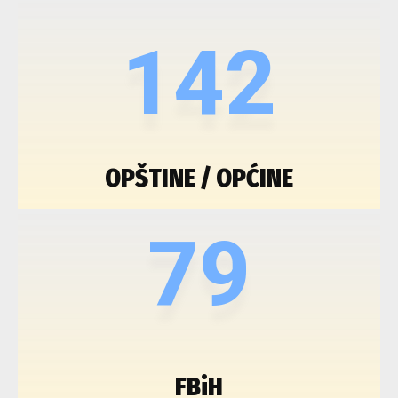
142
OPŠTINE / OPĆINE
79
FBiH