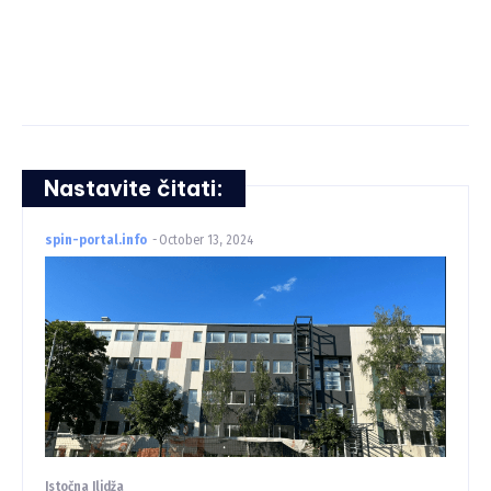
Nastavite čitati:
spin-portal.info
-
October 13, 2024
Istočna Ilidža