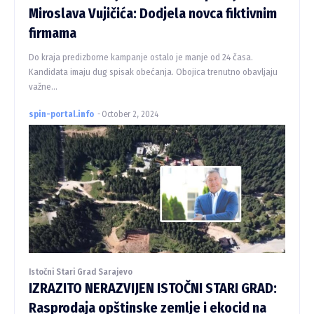
Miroslava Vujičića: Dodjela novca fiktivnim
firmama
Do kraja predizborne kampanje ostalo je manje od 24 časa.
Kandidata imaju dug spisak obećanja. Obojica trenutno obavljaju
važne...
spin-portal.info
-
October 2, 2024
Istočni Stari Grad Sarajevo
IZRAZITO NERAZVIJEN ISTOČNI STARI GRAD:
Rasprodaja opštinske zemlje i ekocid na