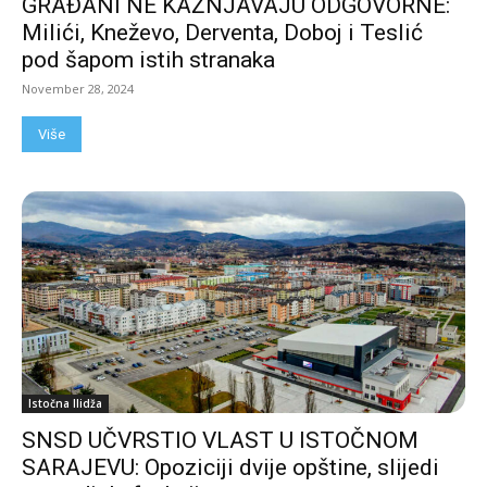
GRAĐANI NE KAŽNJAVAJU ODGOVORNE:
Milići, Kneževo, Derventa, Doboj i Teslić
pod šapom istih stranaka
November 28, 2024
Više
Istočna Ilidža
SNSD UČVRSTIO VLAST U ISTOČNOM
SARAJEVU: Opoziciji dvije opštine, slijedi