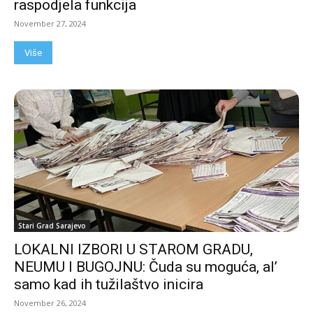
raspodjela funkcija
November 27, 2024
Više
Stari Grad Sarajevo
LOKALNI IZBORI U STAROM GRADU,
NEUMU I BUGOJNU: Čuda su moguća, al’
samo kad ih tužilaštvo inicira
November 26, 2024