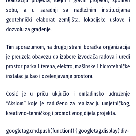
realizaciju projekta, idejni i glavni projekat, spomen
sobu, a u saradnji sa nadležnim institucijama
geotehnički elaborat zemljišta, lokacijske uslove i
dozvolu za građenje.
Tim sporazumom, na drugoj strani, boračka organizacija
je preuzela obavezu da izabere izvođača radova i uredi
prostor parka i terena, elektro, mašinske i hidrotehničke
instalacija kao i ozelenjavanje prostora.
Ćosić je u priču uključio i omladinsko udruženje
“Aksiom” koje je zaduženo za realizaciju umjetničkog,
kreativno-tehničkog i promotivnog dijela projekta.
googletag.cmd.push(function() { googletag.display(‘div-