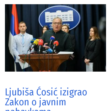
Ljubiša Ćosić izigrao
Zakon o javnim