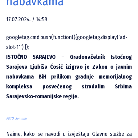
nabavkama
17.07.2024. / 14:58
googletag.cmd.push(function(){googletag.display(‘ad-
slot-11’);});
ISTOČNO SARAJEVO – Gradonačelnik Istočnog
Sarajeva Ljubiša Ćosić izigrao je Zakon o javnim
nabavkama BiH prilikom gradnje memorijalnog
kompleksa posvećenog stradalim Srbima
Sarajevsko-romanijske regije.
FOTO: Spininfo
Naime, kako se navodi u izvještaju Glavne službe za