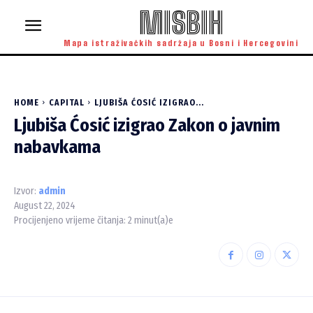
MISBIH
Mapa istraživačkih sadržaja u Bosni i Hercegovini
HOME
CAPITAL
LJUBIŠA ĆOSIĆ IZIGRAO...
Ljubiša Ćosić izigrao Zakon o javnim
nabavkama
Izvor:
admin
August 22, 2024
Procijenjeno vrijeme čitanja:
2
minut(a)e