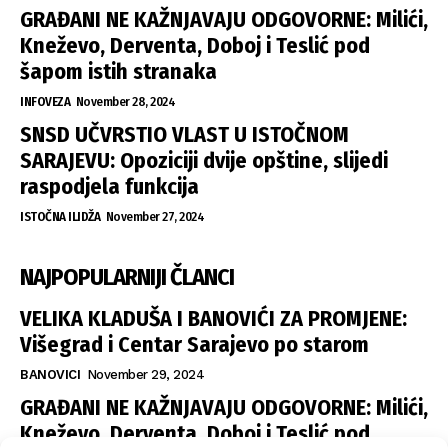
GRAĐANI NE KAŽNJAVAJU ODGOVORNE: Milići,
Kneževo, Derventa, Doboj i Teslić pod
šapom istih stranaka
INFOVEZA
November 28, 2024
SNSD UČVRSTIO VLAST U ISTOČNOM
SARAJEVU: Opoziciji dvije opštine, slijedi
raspodjela funkcija
ISTOČNA ILIDŽA
November 27, 2024
NAJPOPULARNIJI ČLANCI
VELIKA KLADUŠA I BANOVIĆI ZA PROMJENE:
Višegrad i Centar Sarajevo po starom
BANOVICI
November 29, 2024
GRAĐANI NE KAŽNJAVAJU ODGOVORNE: Milići,
Kneževo, Derventa, Doboj i Teslić pod