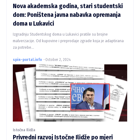
Nova akademska godina, stari studentski
dom: Poništena javna nabavka opremanja
doma u Lukavici
Izgradnju Studentskog doma u Lukavici pratile su brojne
malverzacije. Od kupovine i preprodaje zgrade koja je adaptirana
za potrebe...
spin-portal.info
-
October 2, 2024
Istočna Ilidža
Privredni razvoj Istočne Ilidže po mjeri