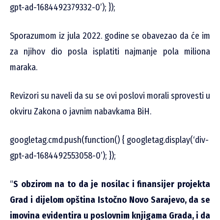
gpt-ad-1684492379332-0’); });
Sporazumom iz jula 2022. godine se obavezao da će im
za njihov dio posla isplatiti najmanje pola miliona
maraka.
Revizori su naveli da su se ovi poslovi morali sprovesti u
okviru Zakona o javnim nabavkama BiH.
googletag.cmd.push(function() { googletag.display(‘div-
gpt-ad-1684492553058-0’); });
“
S obzirom na to da je nosilac i finansijer projekta
Grad i dijelom opština Istočno Novo Sarajevo, da se
imovina evidentira u poslovnim knjigama Grada, i da