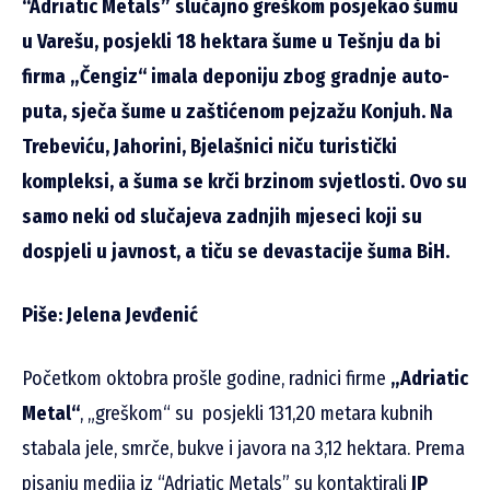
“Adriatic Metals” slučajno greškom posjekao šumu
u Varešu, posjekli 18 hektara šume u Tešnju da bi
firma „Čengiz“ imala deponiju zbog gradnje auto-
puta, sječa šume u zaštićenom pejzažu Konjuh. Na
Trebeviću, Jahorini, Bjelašnici niču turistički
kompleksi, a šuma se krči brzinom svjetlosti. Ovo su
samo neki od slučajeva zadnjih mjeseci koji su
dospjeli u javnost, a tiču se devastacije šuma BiH.
Piše: Jelena Jevđenić
Početkom oktobra prošle godine, radnici firme
„Adriatic
Metal“
, „greškom“ su posjekli 131,20 metara kubnih
stabala jele, smrče, bukve i javora na 3,12 hektara. Prema
pisanju medija iz “Adriatic Metals” su kontaktirali
JP