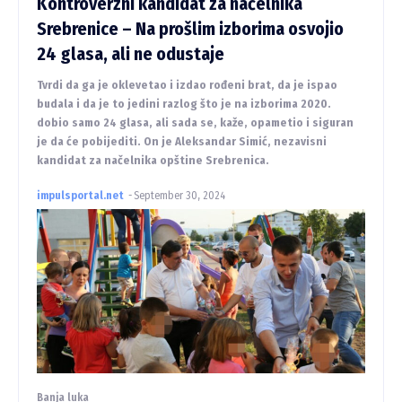
Kontroverzni kandidat za načelnika
Srebrenice – Na prošlim izborima osvojio
24 glasa, ali ne odustaje
Tvrdi da ga je oklevetao i izdao rođeni brat, da je ispao
budala i da je to jedini razlog što je na izborima 2020.
dobio samo 24 glasa, ali sada se, kaže, opametio i siguran
je da će pobijediti. On je Aleksandar Simić, nezavisni
kandidat za načelnika opštine Srebrenica.
impulsportal.net
-
September 30, 2024
Banja luka