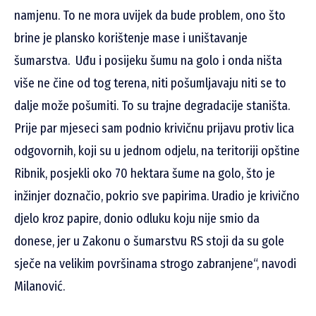
namjenu. To ne mora uvijek da bude problem, ono što
brine je plansko korištenje mase i uništavanje
šumarstva. Uđu i posijeku šumu na golo i onda ništa
više ne čine od tog terena, niti pošumljavaju niti se to
dalje može pošumiti. To su trajne degradacije staništa.
Prije par mjeseci sam podnio krivičnu prijavu protiv lica
odgovornih, koji su u jednom odjelu, na teritoriji opštine
Ribnik, posjekli oko 70 hektara šume na golo, što je
inžinjer doznačio, pokrio sve papirima. Uradio je krivično
djelo kroz papire, donio odluku koju nije smio da
donese, jer u Zakonu o šumarstvu RS stoji da su gole
sječe na velikim površinama strogo zabranjene“, navodi
Milanović.