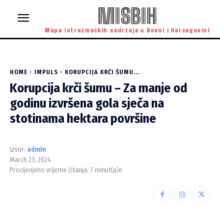
MISBIH
Mapa istraživačkih sadržaja u Bosni i Hercegovini
HOME
IMPULS
KORUPCIJA KRČI ŠUMU...
Korupcija krči šumu – Za manje od
godinu izvršena gola sječa na
stotinama hektara površine
Izvor:
admin
March 23, 2024
Procijenjeno vrijeme čitanja:
7
minut(a)e