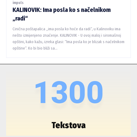
impuls
KALINOVIK: Ima posla ko s načelnikom
„radi“
Cinična poštapalica „ima posla ko hoće da radi“, u Kalinoviku ima
nešto izmijenjeno značenje. KALINOVIK - U ovoj maloj i siromašnoj
opštini, kako kažu, izreka glasi: “Ima posla ko je blizak s načelnikom
opštine“. Ko bi bio bliži sa...
1300
Tekstova