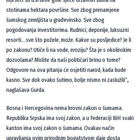
mjeseci su izvršene gole sječe državnih šuma na
stotinama hektara površine. Sve zbog prenamjene
šumskog zemljišta u građevinsko. Sve zbog
pogodovanja investitorima. Rudnici, deponije, luksuzni
resorti… sve što požele, može. Kakve su posljedice? Je li
po zakonu? Utiče li na vode, eroziju? Šta je s okolinskim
dozvolama? Mislite da naši političari brinu o tome?
Odgovore na ova pitanja će osjetiti narod, kada bude
kasno. Sve dok ovako šutimo, bolje nismo ni zaslužili“
,
naglašava Gurda.
Bosna i Hercegovina nema krovni zakon o šumama.
Republika Srpska ima svoj zakon, a u Federaciji BiH svaki
kanton ima svoj zakon o šumama. Ovakav način
upravljanja ovim prirodnim bogatstvom daje dosta