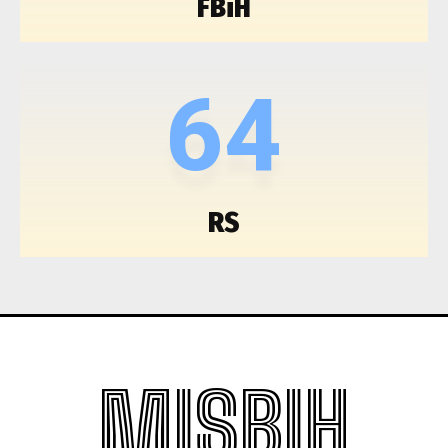
FBiH
64
RS
MISBIH