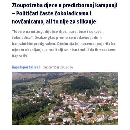
Zloupotreba djece u predizbornoj kampanji
– Političari časte čokoladicama i
novčanicama, ali to nije za slikanje
“Idemo na miting, dijeliće djeci pare, biće i sokova i
čokoladica”. Ovakav glas pronio se nedavno jednim
banjalučkim predgrađem. Dječurlija je, naravno, pojurila ka
mjestu okupljanja, a roditelji se nisu trudili da ih zaustave.
Naprotiv.
impulsportal.net
-
September 29, 2024