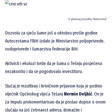
Iz glavnog projekta “Autocesta”
Dozvolu za sječu šume još u oktobru prošle godine
Autocestama FBiH izdalo je Ministarstvo poljoprivrede,
vodoprivrede i šumarstva Federacije BiH.
Aktivisti i ekolozi tvrde da je šuma u Tešnju posječena
nezakonito i da se pogodovalo investitoru.
Slučaj je rezultirao i krivičnom prijavom koju je podnio
vijećnik Općinskog vijeća Tešanj
Nermin Deljkić
. On je
za Impuls prokomentarisao da je poslao dopise o ovom
slučaju na još četrnaest adresa, domaćim i