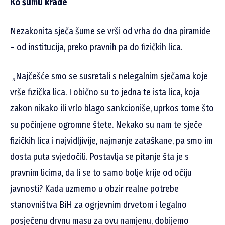
Ko šumu krade
Nezakonita sječa šume se vrši od vrha do dna piramide
– od institucija, preko pravnih pa do fizičkih lica.
„Najčešće smo se susretali s nelegalnim sječama koje
vrše fizička lica. I obično su to jedna te ista lica, koja
zakon nikako ili vrlo blago sankcioniše, uprkos tome što
su počinjene ogromne štete. Nekako su nam te sječe
fizičkih lica i najvidljivije, najmanje zataškane, pa smo im
dosta puta svjedočili. Postavlja se pitanje šta je s
pravnim licima, da li se to samo bolje krije od očiju
javnosti? Kada uzmemo u obzir realne potrebe
stanovništva BiH za ogrjevnim drvetom i legalno
posječenu drvnu masu za ovu namjenu, dobijemo