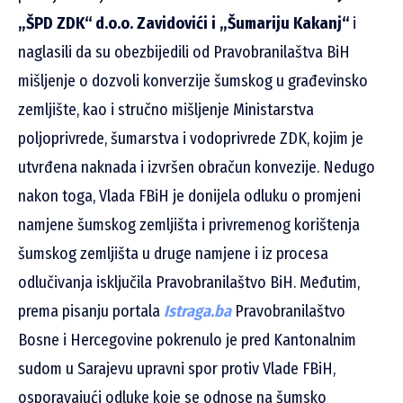
„ŠPD ZDK“ d.o.o. Zavidovići i „Šumariju Kakanj“
i
naglasili da su obezbijedili od Pravobranilaštva BiH
mišljenje o dozvoli konverzije šumskog u građevinsko
zemljište, kao i stručno mišljenje Ministarstva
poljoprivrede, šumarstva i vodoprivrede ZDK, kojim je
utvrđena naknada i izvršen obračun konvezije. Nedugo
nakon toga, Vlada FBiH je donijela odluku o promjeni
namjene šumskog zemljišta i privremenog korištenja
šumskog zemljišta u druge namjene i iz procesa
odlučivanja isključila Pravobranilaštvo BiH. Međutim,
prema pisanju portala
Istraga.ba
Pravobranilaštvo
Bosne i Hercegovine pokrenulo je pred Kantonalnim
sudom u Sarajevu upravni spor protiv Vlade FBiH,
osporavajući odluke koje se odnose na šumsko