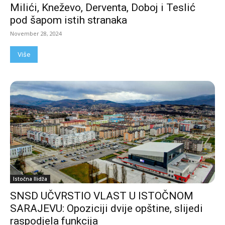
Milići, Kneževo, Derventa, Doboj i Teslić
pod šapom istih stranaka
November 28, 2024
Više
Istočna Ilidža
SNSD UČVRSTIO VLAST U ISTOČNOM
SARAJEVU: Opoziciji dvije opštine, slijedi
raspodjela funkcija