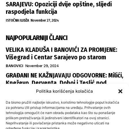
SARAJEVU: Opoziciji dvije opštine, slijedi
raspodjela funkcija
ISTOČNA ILIDŽA
November 27, 2024
NAJPOPULARNIJI ČLANCI
VELIKA KLADUŠA I BANOVIĆI ZA PROMJENE:
Višegrad i Centar Sarajevo po starom
BANOVICI
November 29, 2024
GRAĐANI NE KAŽNJAVAJU ODGOVORNE: Milići,
Kneževo, Derventa, Doboj i Teslić pod
šapom istih stranaka
Politika korišćenja kolačića
INFOVEZA
November 28, 2024
Da bismo pružili najbolje iskustvo, koristimo tehnologije poput kolačića
SNSD UČVRSTIO VLAST U ISTOČNOM
za pohranu i/ili pristup informacijama na uređaju. Prihvatanje ovih
tehnologija omogućit će nam obradu podataka kao što su ponašanje
SARAJEVU: Opoziciji dvije opštine, slijedi
prilikom pretraživanja ili jedinstveni identifikatori na ovoj stranici.
raspodjela funkcija
Neprihvatanje ili povlačenje pristanka može negativno uticati na
određene funkcije i karakteristike