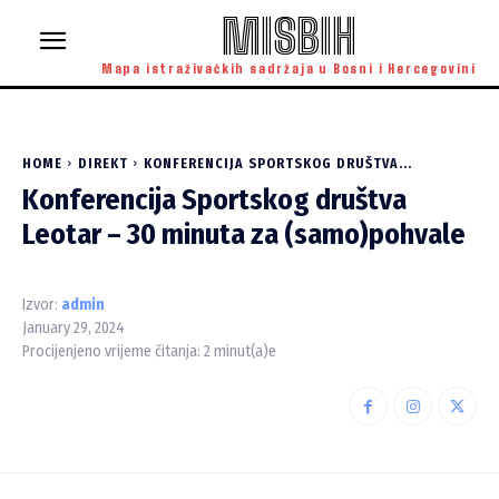
MISBIH
Mapa istraživačkih sadržaja u Bosni i Hercegovini
HOME
DIREKT
KONFERENCIJA SPORTSKOG DRUŠTVA...
Konferencija Sportskog društva
Leotar – 30 minuta za (samo)pohvale
Izvor:
admin
January 29, 2024
Procijenjeno vrijeme čitanja:
2
minut(a)e