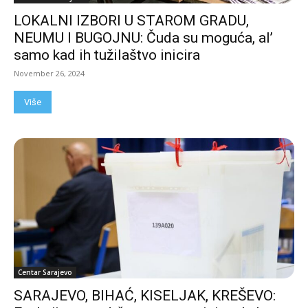
LOKALNI IZBORI U STAROM GRADU,
NEUMU I BUGOJNU: Čuda su moguća, al’
samo kad ih tužilaštvo inicira
November 26, 2024
Više
Centar Sarajevo
SARAJEVO, BIHAĆ, KISELJAK, KREŠEVO: