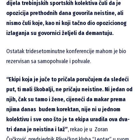
dijela trebinjskih sportskih kolektiva čuli da je
opozicija prethodnih dana govorila neistine, ali
nismo čuli koje, kao ni koji tačno dio opozicionog
izlaganja su govornici željeli da demantuju.
Ostatak tridesetominutne konferencije mahom je bio
rezervisan sa samopohvale i pohvale.
“Ekipi koja je juče to pričala poručujem da sledeći
put, ti mali škobalji, ne pričaju neistine. Ni jedan od
njih, čak su tamo i žene, cijeneći da makar prema
njima danas budem korektan, nije ni u jednom
kolektivu i sve ono što je ta ekipa uradila ova dva-
tri dana je neistina i laž”
, rekao je u Zoran
Čučković, predsjednik Plivačkog kluba “Leotar” u svom