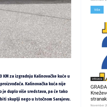
Više
00 KM za izgradnju Kalinovačke kuće u
infoveza
h proizvođača. Kalinovačka kuća nije
GRAĐAN
je duplo više sredstava, pa će tako
Kneževo
stranak
biti skuplji nego u Istočnom Sarajevu.
November 28