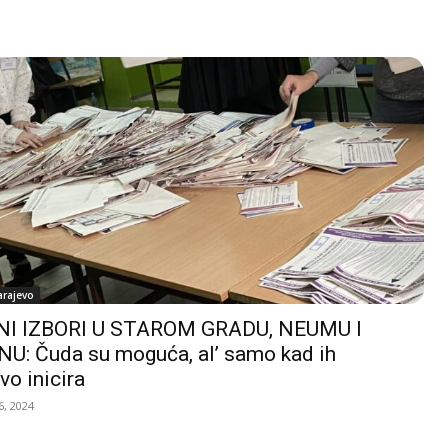
arajevo
I IZBORI U STAROM GRADU, NEUMU I
U: Čuda su moguća, al’ samo kad ih
vo inicira
, 2024