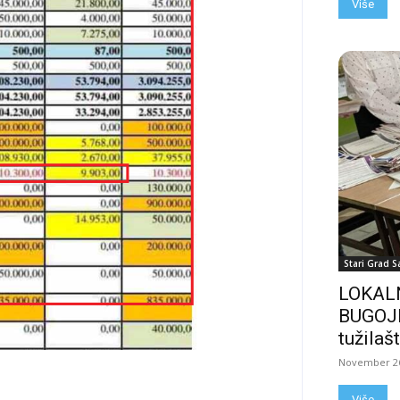
Više
Stari Grad S
LOKALN
BUGOJN
tužilašt
November 26
Više