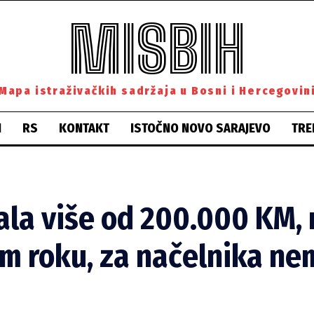
MISBIH
Mapa istraživačkih sadržaja u Bosni i Hercegovin
H
RS
KONTAKT
ISTOČNO NOVO SARAJEVO
TRE
la više od 200.000 KM, 
m roku, za načelnika ne