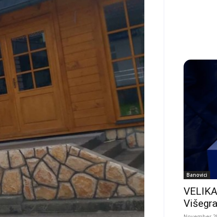
Banovici
VELIKA
Višegra
November 29