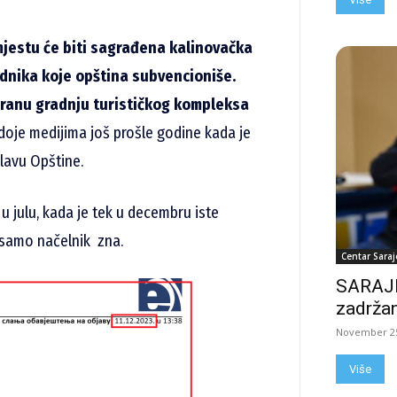
mjestu će biti sagrađena kalinovačka
ednika koje opština subvencioniše.
niranu gradnju turističkog kompleksa
doje medijima još prošle godine kada je
slavu Opštine.
u julu, kada je tek u decembru iste
 samo načelnik zna.
Centar Saraj
SARAJE
zadržan
November 25
Više