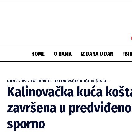
HOME
O NAMA
IZ DANA U DAN
FBI
HOME
RS
KALINOVIK
KALINOVAČKA KUĆA KOŠTALA...
Kalinovačka kuća košta
završena u predviđeno
sporno