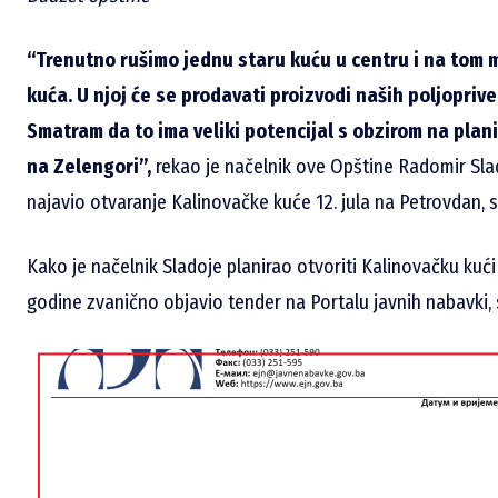
“Trenutno rušimo jednu staru kuću u centru i na tom 
kuća. U njoj će se prodavati proizvodi naših poljopriv
Smatram da to ima veliki potencijal s obzirom na pla
na Zelengori”,
rekao je načelnik ove Opštine Radomir Sla
najavio otvaranje Kalinovačke kuće 12. jula na Petrovdan, 
Kako je načelnik Sladoje planirao otvoriti Kalinovačku kući 
godine zvanično objavio tender na Portalu javnih nabavki,