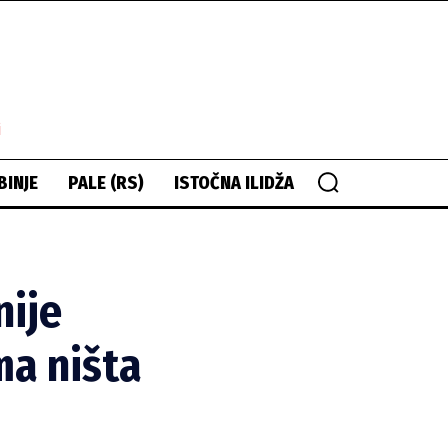
i
BINJE
PALE (RS)
ISTOČNA ILIDŽA
nije
ma ništa