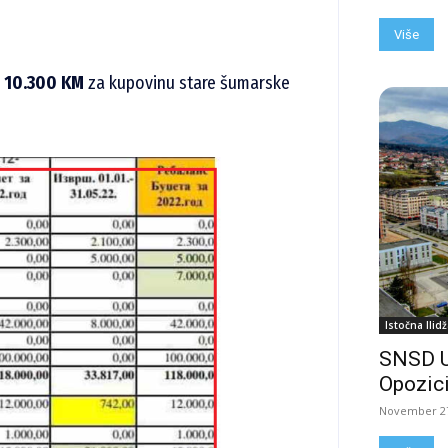
Više
a
10.300 KM
za kupovinu stare šumarske
Istočna Ilidž
SNSD 
Opozici
November 27