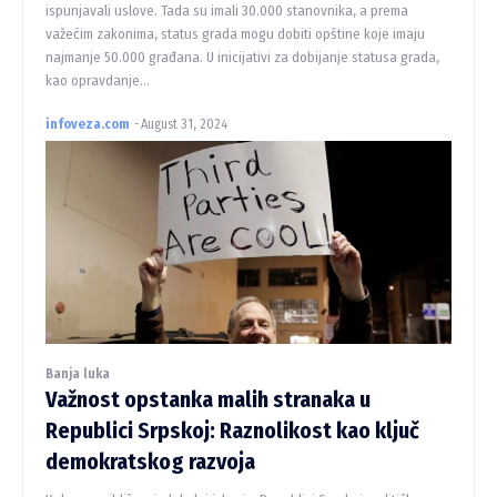
ispunjavali uslove. Tada su imali 30.000 stanovnika, a prema
važećim zakonima, status grada mogu dobiti opštine koje imaju
najmanje 50.000 građana. U inicijativi za dobijanje statusa grada,
kao opravdanje...
infoveza.com
-
August 31, 2024
Banja luka
Važnost opstanka malih stranaka u
Republici Srpskoj: Raznolikost kao ključ
demokratskog razvoja