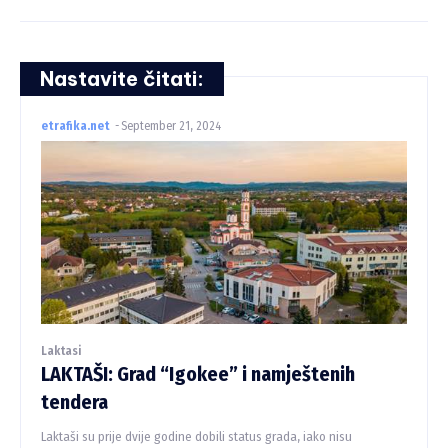
Nastavite čitati:
etrafika.net
-
September 21, 2024
Laktasi
LAKTAŠI: Grad “Igokee” i namještenih
tendera
Laktaši su prije dvije godine dobili status grada, iako nisu