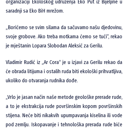
organizaciji Ekološkog udruženja Eko Put iz Bijeljine u
saradnji sa Eko BiH mrežom.
„Borićemo se svim silama da sačuvamo našu djedovinu,
svoje grobove. Ako treba motkama ćemo se tući”, rekao
je mještanin Lopara Slobodan Aleksić za Gerilu.
Vladimir Rudić iz „Ar Cora“ je u izjavi za Gerilu rekao da
će obrada litijuma i ostalih ruda biti ekološki prihvatljiva,
ukoliko do otvaranja rudnika dođe.
„Vrlo je jasan način naše metode geološke prerade rude,
a to je ekstrakcija rude površinskim kopom površinskih
stijena. Neće biti nikakvih upumpavanja kiselina ili vode
pod zemlju. Iskopavanje i tehnološka prerada rude biće