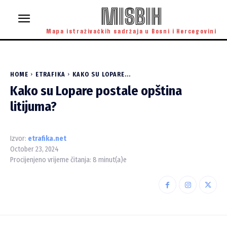
MISBIH
Mapa istraživačkih sadržaja u Bosni i Hercegovini
HOME
ETRAFIKA
KAKO SU LOPARE...
Kako su Lopare postale opština
litijuma?
Izvor:
etrafika.net
October 23, 2024
Procijenjeno vrijeme čitanja:
8
minut(a)e