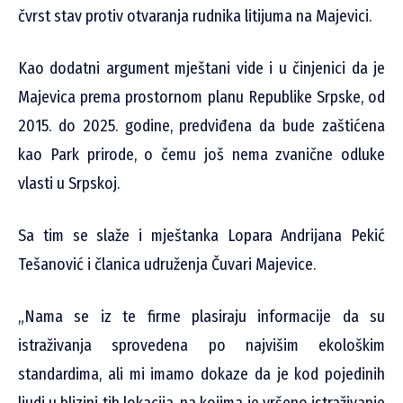
čvrst stav protiv otvaranja rudnika litijuma na Majevici.
Kao dodatni argument mještani vide i u činjenici da je
Majevica prema prostornom planu Republike Srpske, od
2015. do 2025. godine, predviđena da bude zaštićena
kao Park prirode, o čemu još nema zvanične odluke
vlasti u Srpskoj.
Sa tim se slaže i mještanka Lopara Andrijana Pekić
Tešanović i članica udruženja Čuvari Majevice.
„Nama se iz te firme plasiraju informacije da su
istraživanja sprovedena po najvišim ekološkim
standardima, ali mi imamo dokaze da je kod pojedinih
ljudi u blizini tih lokacija, na kojima je vršeno istraživanje