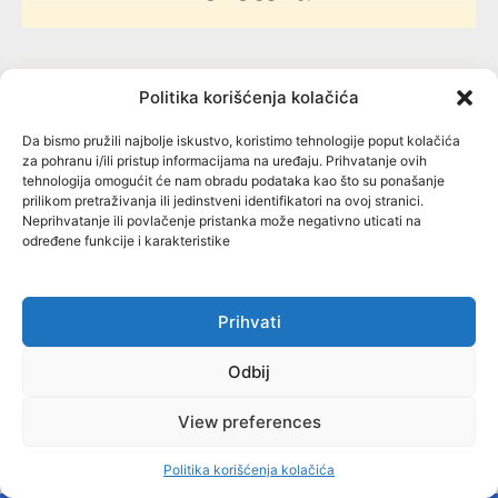
Politika korišćenja kolačića
142
Da bismo pružili najbolje iskustvo, koristimo tehnologije poput kolačića
za pohranu i/ili pristup informacijama na uređaju. Prihvatanje ovih
tehnologija omogućit će nam obradu podataka kao što su ponašanje
prilikom pretraživanja ili jedinstveni identifikatori na ovoj stranici.
Neprihvatanje ili povlačenje pristanka može negativno uticati na
određene funkcije i karakteristike
OPŠTINE / OPĆINE
Prihvati
79
Odbij
View preferences
Politika korišćenja kolačića