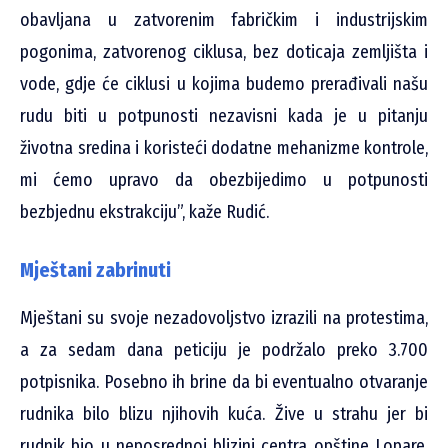
obavljana u zatvorenim fabričkim i industrijskim
pogonima, zatvorenog ciklusa, bez doticaja zemljišta i
vode, gdje će ciklusi u kojima budemo prerađivali našu
rudu biti u potpunosti nezavisni kada je u pitanju
životna sredina i koristeći dodatne mehanizme kontrole,
mi ćemo upravo da obezbijedimo u potpunosti
bezbjednu ekstrakciju”, kaže Rudić.
Mještani zabrinuti
Mještani su svoje nezadovoljstvo izrazili na protestima,
a za sedam dana peticiju je podržalo preko 3.700
potpisnika. Posebno ih brine da bi eventualno otvaranje
rudnika bilo blizu njihovih kuća. Žive u strahu jer bi
rudnik bio u neposrednoj blizini centra opštine Lopare.