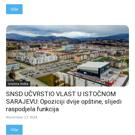
Više
Istočna Ilidža
SNSD UČVRSTIO VLAST U ISTOČNOM
SARAJEVU: Opoziciji dvije opštine, slijedi
raspodjela funkcija
November 27, 2024
Više