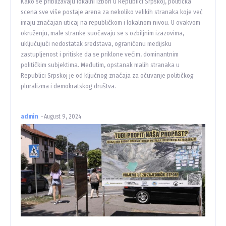
Kako se približavaju lokalni izbori u Republici Srpskoj, politička
scena sve više postaje arena za nekoliko velikih stranaka koje već
imaju značajan uticaj na republičkom i lokalnom nivou. U ovakvom
okruženju, male stranke suočavaju se s ozbiljnim izazovima,
uključujući nedostatak sredstava, ograničenu medijsku
zastupljenost i pritiske da se priklone većim, dominantnim
političkim subjektima. Međutim, opstanak malih stranaka u
Republici Srpskoj je od ključnog značaja za očuvanje političkog
pluralizma i demokratskog društva.
admin
-
August 9, 2024