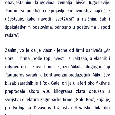
obavještajnim krugovima zemalja bivše Jugoslavije.
Rautner se praktično ne pojavljuje u javnosti, a najčešće
učestvuje, kako navodi „svet24.si” u rizičnim, čak i
špekulativnim poslovima, odnosno u poslovima „ispod
radara”.
Zanimljivo je da je vlasnik jedne od firmi osnivača „Ar
Core” i firma „Yolle top invest” iz Laktaša, a vlasnik i
odgovorno lice ove firme je Jozo Mikulić, dugogodišnji
Rautnerov saradnik, kontraverzni preduzetnik. Mikulićev
blizak saradnik je i Rok Gale, on je u aferi oko fiktivne
preprodaje skoro 400 kilograma zlata optužen u
svojstvu direktora zagrebačke firme „Gold Box”, koja je,
po tvrdnjama Državnog tužilaštva Hrvatske, bila dio