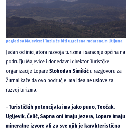
pogled sa Majevice: i Tuzla će biti ugrožena rudarenejm litijuma
Jedan od inicijatora razvoja turizma i saradnje općina na
području Majevice i donedavni direktor Turistčke
organizacije Lopare
Slobodan Simikić
u razgovoru za
Žurnal kaže da ovo područje ima idealne uslove za
razvoj turizma.
–
Turističkih potencijala ima jako puno, Teočak,
Ugljevik, Čelić, Sapna oni imaju jezera, Lopare imaju
mineralne izvore ali za sve njih je karakteristična