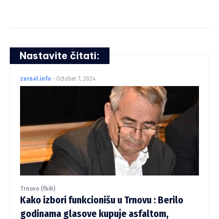
Nastavite čitati:
zurnal.info
-
October 7, 2024
Trnovo (fbih)
Kako izbori funkcionišu u Trnovu : Berilo
godinama glasove kupuje asfaltom,