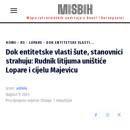
MISBIH
Mapa istraživačkih sadržaja u Bosni i Hercegovini
HOME
RS
LOPARE
DOK ENTITETSKE VLASTI...
Dok entitetske vlasti šute, stanovnici
strahuju: Rudnik litijuma uništiće
Lopare i cijelu Majevicu
Izvor:
admin
August 9, 2024
Procijenjeno vrijeme čitanja:
7
minut(a)e