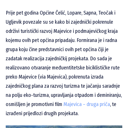
Prije pet godina Općine Čelić, Lopare, Sapna, Teočak i
Ugljevik povezale su se kako bi zajednički pokrenule
održivi turistički razvoj Majevice i podmajevičkog kraja
kojemu ovih pet općina pripadaju. Formirana je i radna
grupa koju čine predstavnici ovih pet općina čiji je
zadatak realizacija zajedničkij projekata. Do sada je
realizovano otvaranje međuentitetske biciklističke rute
preko Majevice (via Majevica), pokrenuta izrada
zajedničkog plana za razvoj turizma te jačanju saradnje
na polju eko-turizma, upravljanja otpadom i deminiranju,
osmišljen je promotivni film
Majevica – druga priča
, te
izrađeni prijedlozi drugih projekata.