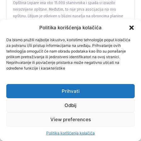
Opština Lopare ima oko 15.000 stanovnika i spada u izrazito
nerazvijene opštine. Međutim, to nije prva asocijacija na ovu
opštinu. Litijum je otkriven u blizini naselja na obroncima planine
Majevice u oktobru prošle godine. Tada je u medijima odjeknula...
Politika korišćenja kolačića
zurnal.info
-
September 30, 2024
Da bismo pružili najbolje iskustvo, koristimo tehnologije poput kolačića
za pohranu i/ili pristup informacijama na uređaju. Prihvatanje ovih
tehnologija omogućit će nam obradu podataka kao što su ponašanje
prilikom pretraživanja ili jedinstveni identifikatori na ovoj stranici.
Neprihvatanje ili povlačenje pristanka može negativno uticati na
određene funkcije i karakteristike
Prihvati
Odbij
Kiseljak
OPĆINA KISELJAK PRED IZBORE 2024: Da li
View preferences
će načelnik „zagaziti“ u treću deceniju
mandata?
Politika korišćenja kolačića