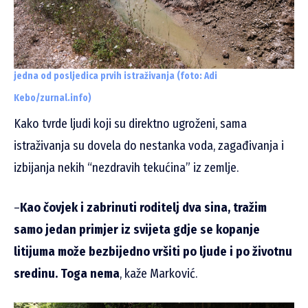
jedna od posljedica prvih istraživanja (foto: Adi
Kebo/zurnal.info)
Kako tvrde ljudi koji su direktno ugroženi, sama
istraživanja su dovela do nestanka voda, zagađivanja i
izbijanja nekih “nezdravih tekućina” iz zemlje.
–
Kao čovjek i zabrinuti roditelj dva sina, tražim
samo jedan primjer iz svijeta gdje se kopanje
litijuma može bezbijedno vršiti po ljude i po životnu
sredinu. Toga nema
, kaže Marković.