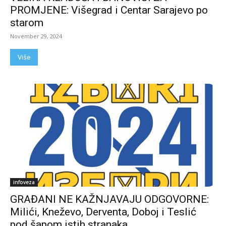
PROMJENE: Višegrad i Centar Sarajevo po
starom
November 29, 2024
Više
infoveza
GRAĐANI NE KAŽNJAVAJU ODGOVORNE:
Milići, Kneževo, Derventa, Doboj i Teslić
pod šapom istih stranaka