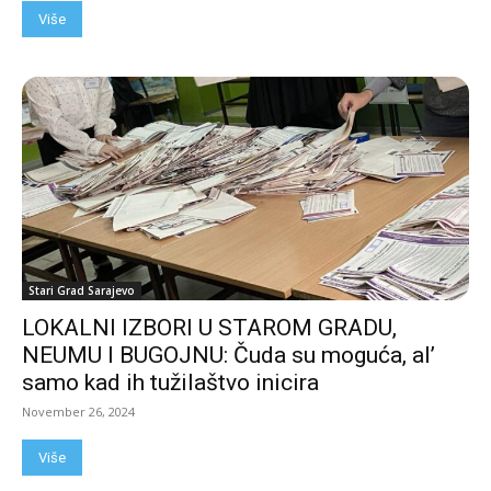
Više
Stari Grad Sarajevo
LOKALNI IZBORI U STAROM GRADU,
NEUMU I BUGOJNU: Čuda su moguća, al’
samo kad ih tužilaštvo inicira
November 26, 2024
Više