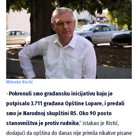
Milenko Ristić
–
Pokrenuli smo građansku inicijativu koju je
potpisalo 3.711 građana Opštine Lopare, i predali
smo je Narodnoj skupštini RS. Oko 90 posto
stanovništva je protiv rudnika
,“ istakao je Ristić,
dodajući da opština do danas nije primila nikakve pisane