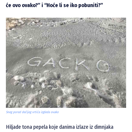
će ovo ovako?” i “Hoće li se iko pobuniti?”
Sneg pored dečijeg vrtića izgleda ovako
Hiljade tona pepela koje danima izlaze iz dimnjaka