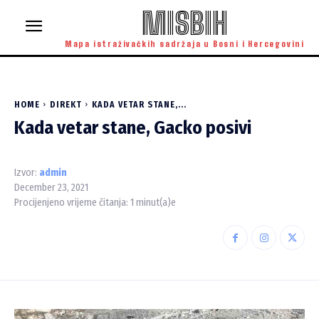
MISBIH
Mapa istraživačkih sadržaja u Bosni i Hercegovini
HOME
DIREKT
KADA VETAR STANE,...
Kada vetar stane, Gacko posivi
Izvor:
admin
December 23, 2021
Procijenjeno vrijeme čitanja:
1
minut(a)e