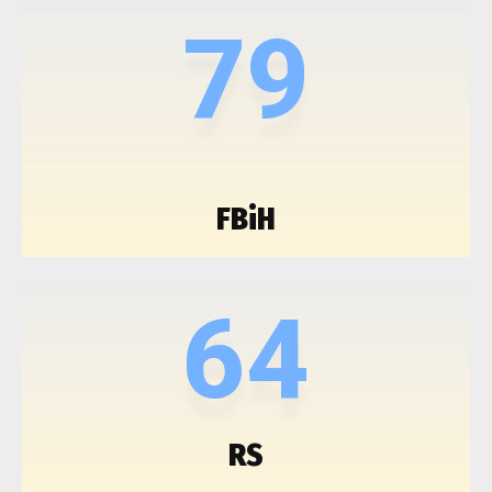
79
FBiH
64
RS