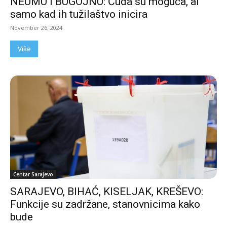
NEUMU I BUGOJNU: Čuda su moguća, al’
samo kad ih tužilaštvo inicira
November 26, 2024
Više
Centar Sarajevo
SARAJEVO, BIHAĆ, KISELJAK, KREŠEVO:
Funkcije su zadržane, stanovnicima kako
bude