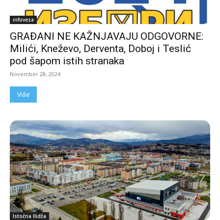
infoveza
GRAĐANI NE KAŽNJAVAJU ODGOVORNE:
Milići, Kneževo, Derventa, Doboj i Teslić
pod šapom istih stranaka
November 28, 2024
Više
Istočna Ilidža