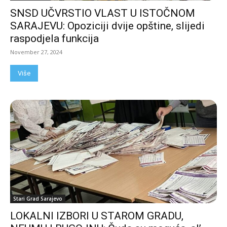
SNSD UČVRSTIO VLAST U ISTOČNOM
SARAJEVU: Opoziciji dvije opštine, slijedi
raspodjela funkcija
November 27, 2024
Više
Stari Grad Sarajevo
LOKALNI IZBORI U STAROM GRADU,