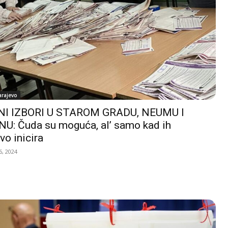
arajevo
I IZBORI U STAROM GRADU, NEUMU I
U: Čuda su moguća, al’ samo kad ih
vo inicira
, 2024