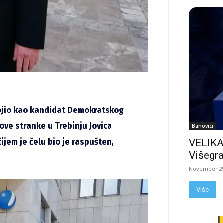
vojio kao kandidat Demokratskog
ve stranke u Trebinju Jovica
Banovici
čijem je čelu bio je raspušten,
VELIKA
Višegra
November 29
Više