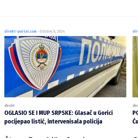
direkt-portal.com
-
October 6, 2024
di
direkt
dir
OGLASIO SE I MUP SRPSKE: Glasač u Gorici
P
pocijepao listić, intervenisala policija
Ću