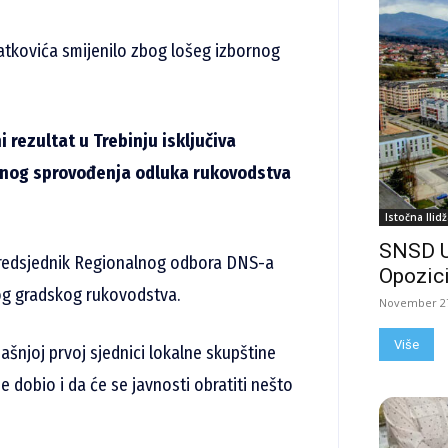
atkovića smijenilo zbog lošeg izbornog
 rezultat u Trebinju isključiva
ednog sprovođenja odluka rukovodstva
Istočna Ilidž
SNSD 
edsjednik Regionalnog odbora DNS-a
Opozici
vog gradskog rukovodstva.
November 27
Više
ašnjoj prvoj sjednici lokalne skupštine
je dobio i da će se javnosti obratiti nešto