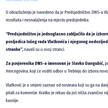
Jovica Vlatković (Foto: Direkt)
U obrazloženju je navedeno da je Predsjedništvo DNS-a Vl
rezultata i nesnalaženja na mjestu predsjednika.
“Predsjedništvo je jednoglasno zaključilo da je izborni
posljedica lošeg rada Vlatkovića i njegovog nedoslj
stranke”,
naveli su u ovoj stranci.
Za povjerenika DNS-a imenovan je Slavko Dangubić,
pr
Hercegovina, koji će voditi odbor u Trebinju do izbora no
Vlatković je o smjeni saznao od novinara koji su ga na danj
pitali za komentar. Kratko je rekao da još ništa zvanično ni
kasnije.