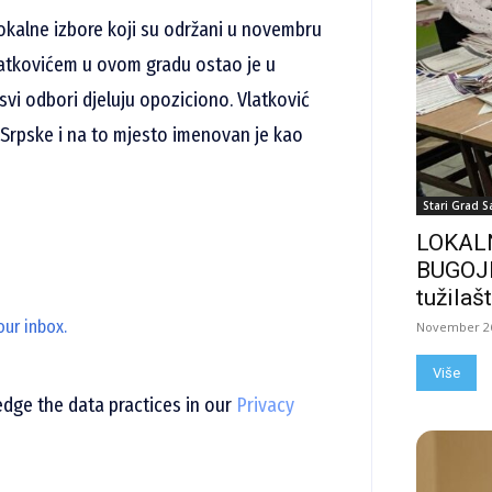
okalne izbore koji su održani u novembru
latkovićem u ovom gradu ostao je u
vi odbori djeluju opoziciono. Vlatković
ke Srpske i na to mjesto imenovan je kao
Stari Grad S
LOKALN
BUGOJN
tužilašt
our inbox.
November 26
Više
ge the data practices in our
Privacy