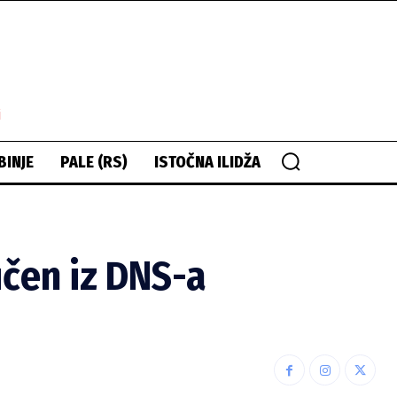
i
BINJE
PALE (RS)
ISTOČNA ILIDŽA
učen iz DNS-a