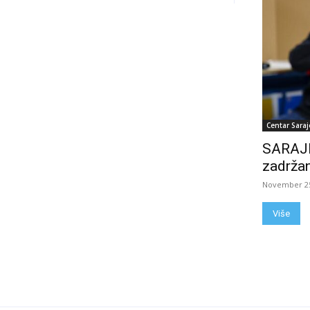
Centar Saraj
SARAJE
zadržan
November 25
Više