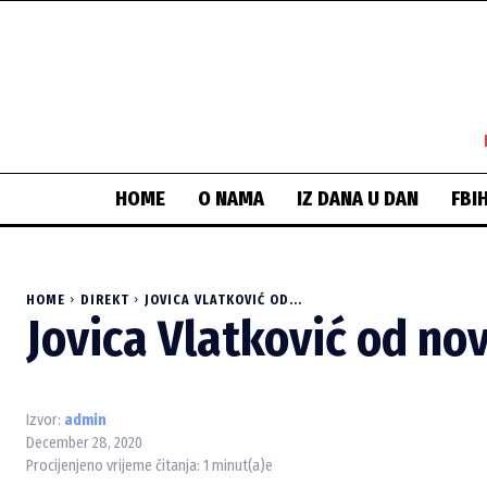
HOME
O NAMA
IZ DANA U DAN
FBI
HOME
DIREKT
JOVICA VLATKOVIĆ OD...
Jovica Vlatković od nov
Izvor:
admin
December 28, 2020
Procijenjeno vrijeme čitanja:
1
minut(a)e