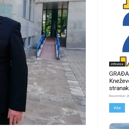
infoveza
GRAĐAN
Kneževo
stranak
November 28
Više