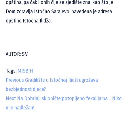
opština, pa čak i onih čije se sjedište zna, kao što je
Dom zdravlja Istočno Sarajevo, navedena je adresa
opštine Istočna Ilidža.
AUTOR: S.V.
Tags:
MISBIH
C
Previous
Gradilište u Istočnoj Ilidži ugrožava
bezbjednost djece?
o
Next
Na Dobrinji sklonište potopljeno fekalijama… Niko
n
nije nadležan!
t
i