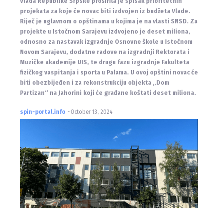
Vlada Republike Srpske proširila je spisak prioritetnih
projekata za koje će novac biti izdvojen iz budžeta Vlade.
Riječ je uglavnom o opštinama u kojima je na vlasti SNSD. Za
projekte u Istočnom Sarajevu izdvojeno je deset miliona,
odnosno za nastavak izgradnje Osnovne škole u Istočnom
Novom Sarajevu, dodatne radove na izgradnji Rektorata i
Muzičke akademije UIS, te drugu fazu izgradnje Fakulteta
fizičkog vaspitanja i sporta u Palama. U ovoj opštini novac će
biti obezbijeđen i za rekonstrukciju objekta „Dom
Partizan“ na Jahorini koji će građane koštati deset miliona.
spin-portal.info
-
October 13, 2024