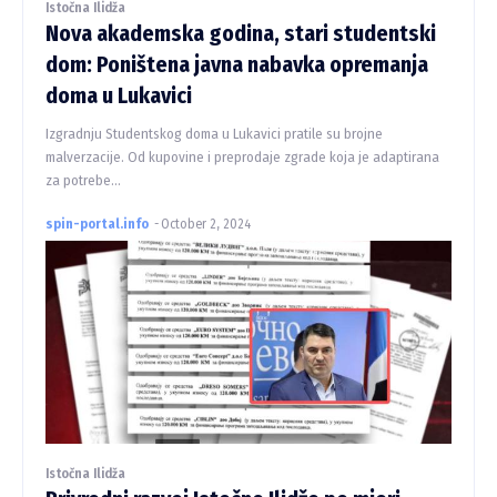
Istočna Ilidža
Nova akademska godina, stari studentski
dom: Poništena javna nabavka opremanja
doma u Lukavici
Izgradnju Studentskog doma u Lukavici pratile su brojne
malverzacije. Od kupovine i preprodaje zgrade koja je adaptirana
za potrebe...
spin-portal.info
-
October 2, 2024
Istočna Ilidža