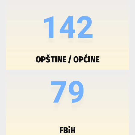
142
OPŠTINE / OPĆINE
79
FBiH