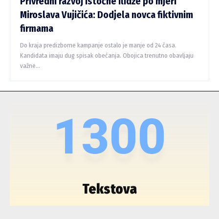
Privredni razvoj Istočne Ilidže po mjeri
Miroslava Vujičića: Dodjela novca fiktivnim
firmama
Do kraja predizborne kampanje ostalo je manje od 24 časa.
Kandidata imaju dug spisak obećanja. Obojica trenutno obavljaju
važne...
1300
Tekstova