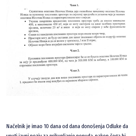
Načelnik je imao 10 dana od dana donošenja Odluke da
uputi javni poziv za prikupljanje ponuda, nakon čega bi