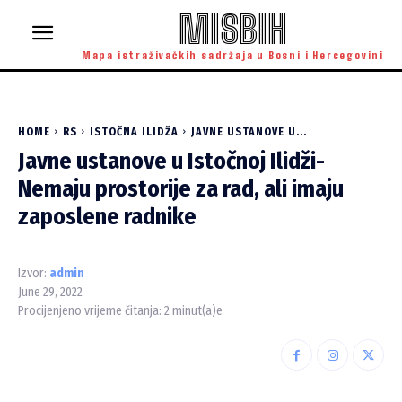
MISBIH
Mapa istraživačkih sadržaja u Bosni i Hercegovini
HOME
RS
ISTOČNA ILIDŽA
JAVNE USTANOVE U...
Javne ustanove u Istočnoj Ilidži-
Nemaju prostorije za rad, ali imaju
zaposlene radnike
Izvor:
admin
June 29, 2022
Procijenjeno vrijeme čitanja:
2
minut(a)e