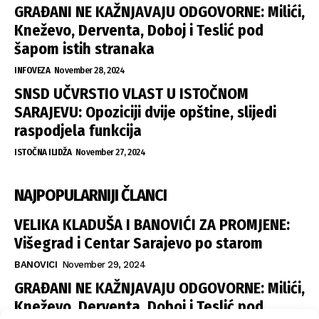
GRAĐANI NE KAŽNJAVAJU ODGOVORNE: Milići,
Kneževo, Derventa, Doboj i Teslić pod
šapom istih stranaka
INFOVEZA
November 28, 2024
SNSD UČVRSTIO VLAST U ISTOČNOM
SARAJEVU: Opoziciji dvije opštine, slijedi
raspodjela funkcija
ISTOČNA ILIDŽA
November 27, 2024
NAJPOPULARNIJI ČLANCI
VELIKA KLADUŠA I BANOVIĆI ZA PROMJENE:
Višegrad i Centar Sarajevo po starom
BANOVICI
November 29, 2024
GRAĐANI NE KAŽNJAVAJU ODGOVORNE: Milići,
Kneževo, Derventa, Doboj i Teslić pod