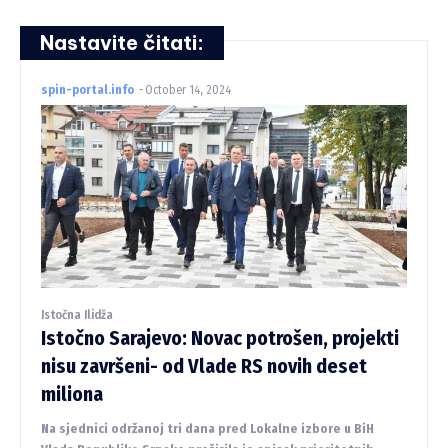
Nastavite čitati:
spin-portal.info
-
October 14, 2024
Istočna Ilidža
Istočno Sarajevo: Novac potrošen, projekti
nisu završeni- od Vlade RS novih deset
miliona
Na sjednici održanoj tri dana pred Lokalne izbore u BiH