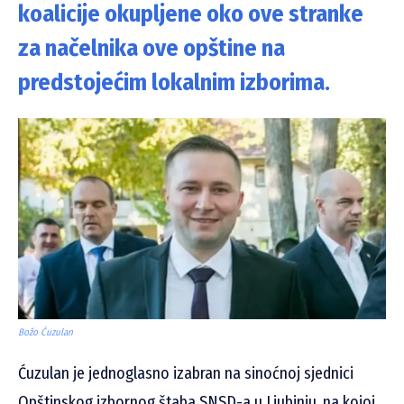
koalicije okupljene oko ove stranke
za načelnika ove opštine na
predstojećim lokalnim izborima.
Božo Ćuzulan
Ćuzulan je jednoglasno izabran na sinoćnoj sjednici
Opštinskog izbornog štaba SNSD-a u Ljubinju, na kojoj