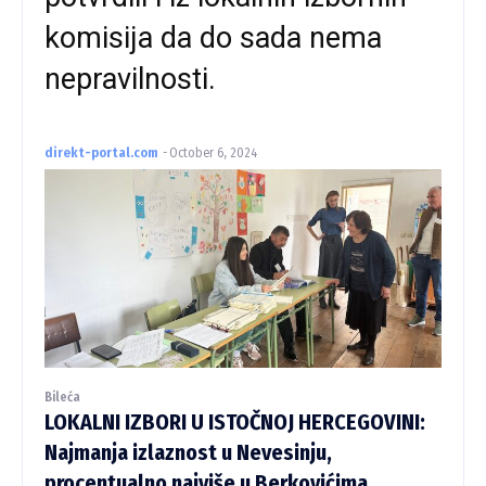
komisija da do sada nema
nepravilnosti.
direkt-portal.com
-
October 6, 2024
Bileća
LOKALNI IZBORI U ISTOČNOJ HERCEGOVINI:
Najmanja izlaznost u Nevesinju,
procentualno najviše u Berkovićima