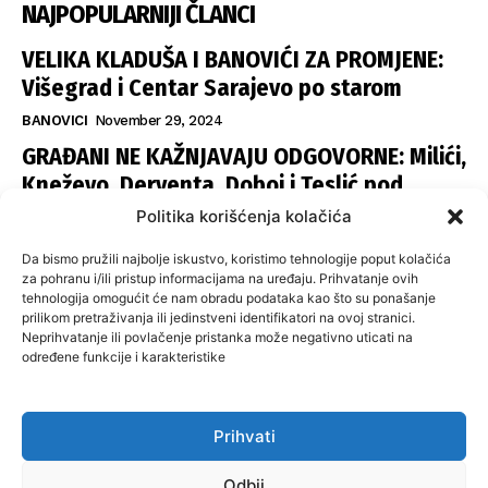
NAJPOPULARNIJI ČLANCI
VELIKA KLADUŠA I BANOVIĆI ZA PROMJENE:
Višegrad i Centar Sarajevo po starom
BANOVICI
November 29, 2024
GRAĐANI NE KAŽNJAVAJU ODGOVORNE: Milići,
Kneževo, Derventa, Doboj i Teslić pod
šapom istih stranaka
Politika korišćenja kolačića
INFOVEZA
November 28, 2024
Da bismo pružili najbolje iskustvo, koristimo tehnologije poput kolačića
SNSD UČVRSTIO VLAST U ISTOČNOM
za pohranu i/ili pristup informacijama na uređaju. Prihvatanje ovih
tehnologija omogućit će nam obradu podataka kao što su ponašanje
SARAJEVU: Opoziciji dvije opštine, slijedi
prilikom pretraživanja ili jedinstveni identifikatori na ovoj stranici.
raspodjela funkcija
Neprihvatanje ili povlačenje pristanka može negativno uticati na
određene funkcije i karakteristike
ISTOČNA ILIDŽA
November 27, 2024
Prihvati
O nama
Uslovi koristenja
Politika privatnosti
Kontakt
Odbij