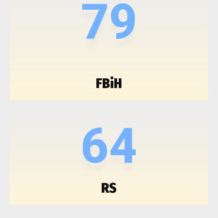
79
FBiH
64
RS