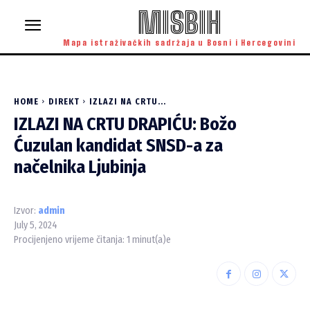
MISBIH
Mapa istraživačkih sadržaja u Bosni i Hercegovini
HOME
DIREKT
IZLAZI NA CRTU...
IZLAZI NA CRTU DRAPIĆU: Božo
Ćuzulan kandidat SNSD-a za
načelnika Ljubinja
Izvor:
admin
July 5, 2024
Procijenjeno vrijeme čitanja:
1
minut(a)e