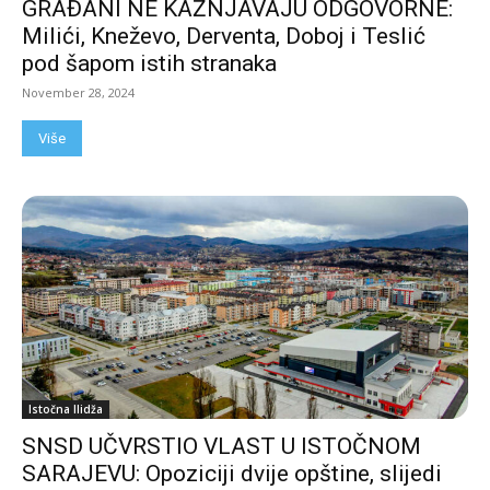
GRAĐANI NE KAŽNJAVAJU ODGOVORNE:
Milići, Kneževo, Derventa, Doboj i Teslić
pod šapom istih stranaka
November 28, 2024
Više
Istočna Ilidža
SNSD UČVRSTIO VLAST U ISTOČNOM
SARAJEVU: Opoziciji dvije opštine, slijedi