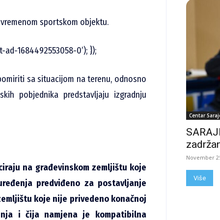
rivremenom sportskom objektu.
t-ad-1684492553058-0’); });
pomiriti sa situacijom na terenu, odnosno
skih pobjednika predstavljaju izgradnju
Centar Saraj
SARAJE
zadržan
November 25
ciraju na građevinskom zemljištu koje
Više
ređenja predviđeno za postavljanje
zemljištu koje nije privedeno konačnoj
ja i čija namjena je kompatibilna