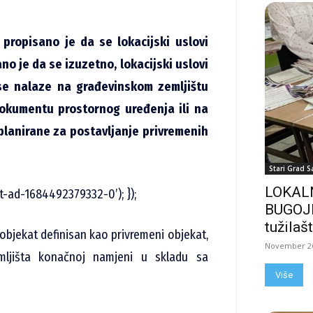
propisano je da se lokacijski uslovi
no je da se izuzetno, lokacijski uslovi
 se nalaze na građevinskom zemljištu
dokumentu prostornog uređenja ili na
lanirane za postavljanje privremenih
Stari Grad S
LOKALN
t-ad-1684492379332-0’); });
BUGOJN
tužilašt
 objekat definisan kao privremeni objekat,
November 26
mljišta konačnoj namjeni u skladu sa
Više