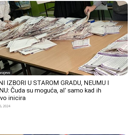
arajevo
I IZBORI U STAROM GRADU, NEUMU I
U: Čuda su moguća, al’ samo kad ih
vo inicira
, 2024