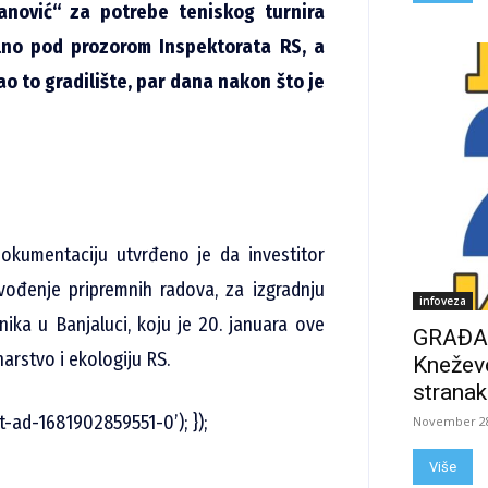
nović“ za potrebe teniskog turnira
lno pod prozorom Inspektorata RS, a
o to gradilište, par dana nakon što je
okumentaciju utvrđeno je da investitor
vođenje pripremnih radova, za izgradnju
infoveza
nika u Banjaluci, koju je 20. januara ove
GRAĐAN
arstvo i ekologiju RS.
Kneževo
stranak
t-ad-1681902859551-0’); });
November 28
Više