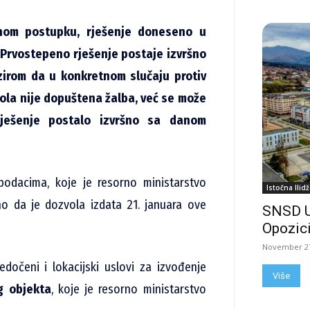
om postupku, rješenje doneseno u
Prvostepeno rješenje postaje izvršno
zirom da u konkretnom slučaju protiv
ola nije dopuštena žalba, već se može
ješenje postalo izvršno sa danom
podacima, koje je resorno ministarstvo
Istočna Ilidž
 da je dozvola izdata 21. januara ove
SNSD 
Opozici
November 27
dočeni i lokacijski uslovi za izvođenje
Više
g objekta
, koje je resorno ministarstvo