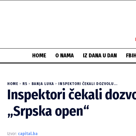
HOME
O NAMA
IZ DANA U DAN
FBI
HOME
RS
BANJA LUKA
INSPEKTORI ČEKALI DOZVOLU...
Inspektori čekali dozv
„Srpska open“
Izvor:
capital.ba