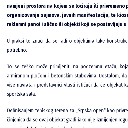
namjeni prostora na kojem se lociraju ili privremeno p
organizovanje sajmova, javnih manifestacija, te kiosc
reklamni panoi i slično ili objekti koji se postavljaju 
U praksi to znači da se radi o objektima lake konstrukc
potrebno.
To se teško može primijeniti na podzemnu etažu, koj
armiranom pločom i betonskim stubovima. Uostalom, da to
više navrata i predstavnici vlasti ističući da će objekat ka
sportska sala.
Definisanjem teniskog terena za „Srpska open“ kao privr
činjenica da se ovaj objekat gradi iako nije izmijenjen reg