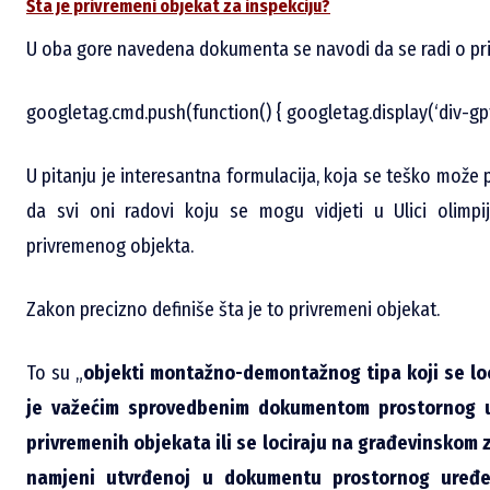
Šta je privremeni objekat za inspekciju?
U oba gore navedena dokumenta se navodi da se radi o p
googletag.cmd.push(function() { googletag.display(‘div-gp
U pitanju je interesantna formulacija, koja se teško može 
da svi oni radovi koju se mogu vidjeti u Ulici olimpij
privremenog objekta.
Zakon precizno definiše šta je to privremeni objekat.
To su „
objekti montažno-demontažnog tipa koji se lo
je važećim sprovedbenim dokumentom prostornog u
privremenih objekata ili se lociraju na građevinskom 
namjeni utvrđenoj u dokumentu prostornog uređen