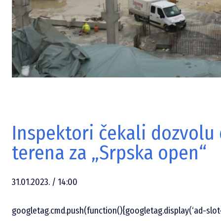
Inspektori čekali dozvolu
terena za „Srpska open“
31.01.2023. / 14:00
googletag.cmd.push(function(){googletag.display(‘ad-slot-1