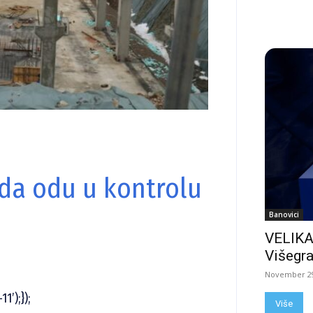
 da odu u kontrolu
Banovici
VELIKA
Višegra
November 29
1’);});
Više