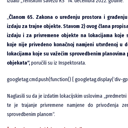
izdalo „Teniskom savezu RS“ 14. decembra 2022. godine.
„
Članom 65. Zakona o uređenju prostora i građenju 
izdaju za trajne objekte. Stavom 2) ovog člana propisa
izdaju i za privremene objekte na lokacijama koje
koje nije privedeno konačnoj namjeni utvrđenoj u 
lokacijama koje su važećim sprovedbenim planovima p
objekata“,
poručili su iz Inspektorata.
googletag.cmd.push(function() { googletag.display(‘div-gp
Naglasili su da je izdatim lokacijskim uslovima „predmetni
te je trajanje privremene namjene do privođenja ze
sprovedbenim planom“.