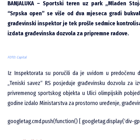
BANJALUKA – Sportski teren uz park „Mladen Stoja
“Srpska open” se više od dva mjeseca gradi bukva
građevinski inspektor je tek prošle sedmice kontrolisa
izdata građevinska dozvola za pripremne radove.
FOTO: Capital
Iz Inspektorata su poručili da je uvidom u predočenu d
„Teniski savez“ RS posjeduje građevinsku dozvolu za iz
privremenog sportskog objekta u Ulici olimpijskih pobjed
godine izdalo Ministarstva za prostorno uređenje, građevin
googletag.cmd.push(function() { googletag.display(‘div-gp