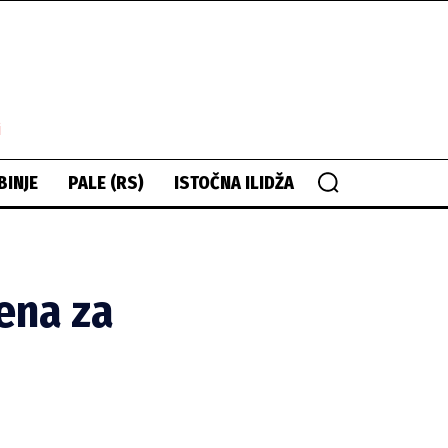
i
BINJE
PALE (RS)
ISTOČNA ILIDŽA
rena za