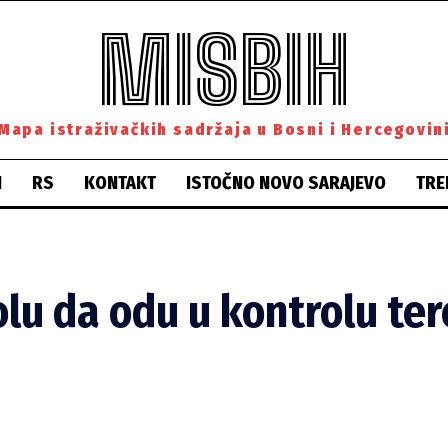
MISBIH
Mapa istraživačkih sadržaja u Bosni i Hercegovin
H
RS
KONTAKT
ISTOČNO NOVO SARAJEVO
TRE
olu da odu u kontrolu te