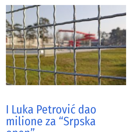
I Luka Petrović dao
milione za “Srpska