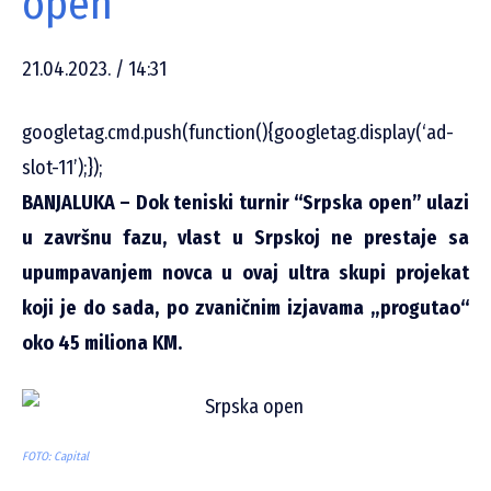
open”
21.04.2023. / 14:31
googletag.cmd.push(function(){googletag.display(‘ad-
slot-11’);});
BANJALUKA – Dok teniski turnir “Srpska open” ulazi
u završnu fazu, vlast u Srpskoj ne prestaje sa
upumpavanjem novca u ovaj ultra skupi projekat
koji je do sada, po zvaničnim izjavama „progutao“
oko 45 miliona KM.
FOTO: Capital