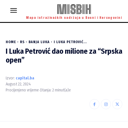
MISBIH
Mapa istraživačkih sadržaja u Bosni i Hercegovini
HOME
RS
BANJA LUKA
I LUKA PETROVIĆ...
I Luka Petrović dao milione za “Srpska
open”
Izvor:
capital.ba
August 22, 2024
Procijenjeno vrijeme čitanja:
2
minut(a)e