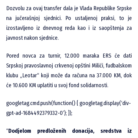
Dozvolu za ovaj transfer dala je Vlada Republike Srpske
na jučerašnjoj sjednici. Po ustaljenoj praksi, to je
izostavljeno iz dnevnog reda kao i iz saopštenja za
javnost nakon sjednice.
Pored novca za turnir, 12.000 maraka ERS će dati
Srpskoj pravoslavnoj crkvenoj opštini Milići, fudbalskom
klubu „Leotar“ koji može da računa na 37.000 KM, dok
će 10.600 KM uplatiti u svoj fond solidarnosti.
googletag.cmd.push(function() { googletag.display(‘div-
gpt-ad-1684492379332-0’); });
“
Dodjelom predloženih donacija, sredstva iz