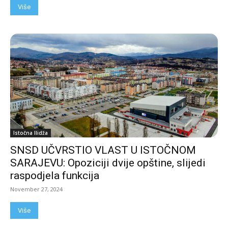
Više
Istočna Ilidža
SNSD UČVRSTIO VLAST U ISTOČNOM
SARAJEVU: Opoziciji dvije opštine, slijedi
raspodjela funkcija
November 27, 2024
Više