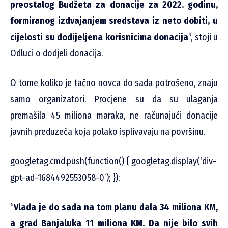
preostalog Budžeta za donacije za 2022. godinu,
formiranog izdvajanjem sredstava iz neto dobiti, u
cijelosti su dodijeljena korisnicima donacija
”, stoji u
Odluci o dodjeli donacija.
O tome koliko je tačno novca do sada potrošeno, znaju
samo organizatori. Procjene su da su ulaganja
premašila 45 miliona maraka, ne računajući donacije
javnih preduzeća koja polako isplivavaju na površinu.
googletag.cmd.push(function() { googletag.display(‘div-
gpt-ad-1684492553058-0’); });
“
Vlada je do sada na tom planu dala 34 miliona KM,
a grad Banjaluka 11 miliona KM. Da nije bilo svih