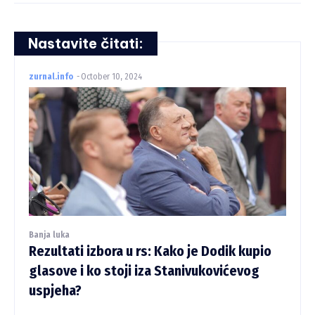
Nastavite čitati:
zurnal.info
-
October 10, 2024
Banja luka
Rezultati izbora u rs: Kako je Dodik kupio
glasove i ko stoji iza Stanivukovićevog
uspjeha?