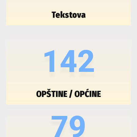
Tekstova
142
OPŠTINE / OPĆINE
79