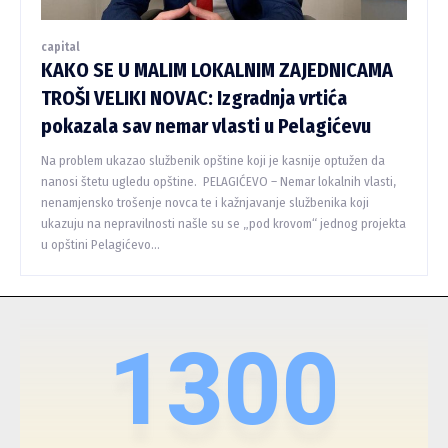
capital
KAKO SE U MALIM LOKALNIM ZAJEDNICAMA
TROŠI VELIKI NOVAC: Izgradnja vrtića
pokazala sav nemar vlasti u Pelagićevu
Na problem ukazao službenik opštine koji je kasnije optužen da
nanosi štetu ugledu opštine. PELAGIĆEVO – Nemar lokalnih vlasti,
nenamjensko trošenje novca te i kažnjavanje službenika koji
ukazuju na nepravilnosti našle su se „pod krovom“ jednog projekta
u opštini Pelagićevo...
1300