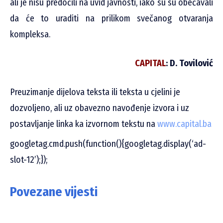
ali je nisu predočili na uvid javnosti, iako su su obećavali
da će to uraditi na prilikom svečanog otvaranja
kompleksa.
CAPITAL
: D. Tovilović
Preuzimanje dijelova teksta ili teksta u cjelini je
dozvoljeno, ali uz obavezno navođenje izvora i uz
postavljanje linka ka izvornom tekstu na
www.capital.ba
googletag.cmd.push(function(){googletag.display(‘ad-
slot-12’);});
Povezane vijesti