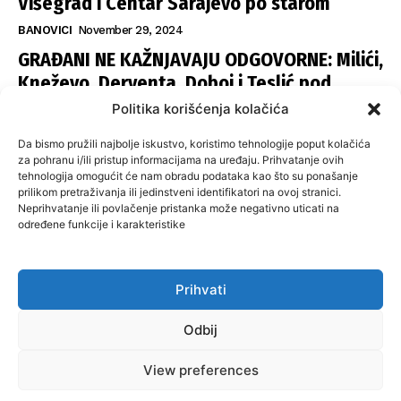
Višegrad i Centar Sarajevo po starom
BANOVICI
November 29, 2024
GRAĐANI NE KAŽNJAVAJU ODGOVORNE: Milići,
Kneževo, Derventa, Doboj i Teslić pod
šapom istih stranaka
Politika korišćenja kolačića
INFOVEZA
November 28, 2024
Da bismo pružili najbolje iskustvo, koristimo tehnologije poput kolačića
SNSD UČVRSTIO VLAST U ISTOČNOM
za pohranu i/ili pristup informacijama na uređaju. Prihvatanje ovih
tehnologija omogućit će nam obradu podataka kao što su ponašanje
SARAJEVU: Opoziciji dvije opštine, slijedi
prilikom pretraživanja ili jedinstveni identifikatori na ovoj stranici.
raspodjela funkcija
Neprihvatanje ili povlačenje pristanka može negativno uticati na
određene funkcije i karakteristike
ISTOČNA ILIDŽA
November 27, 2024
Prihvati
O nama
Uslovi koristenja
Politika privatnosti
Kontakt
Odbij
Politika korišćenja kolačića
Impresum
View preferences