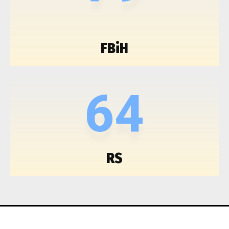
FBiH
64
RS