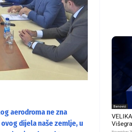
Banovici
skog aerodroma ne zna
VELIKA
ovog dijela naše zemlje, u
Višegra
November 29