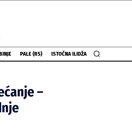
i
BINJE
PALE (RS)
ISTOČNA ILIDŽA
ećanje –
dnje