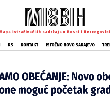
MISBIH
Mapa istraživačkih sadržaja u Bosni i Hercegovin
H
RS
KONTAKT
ISTOČNO NOVO SARAJEVO
TRE
SAMO OBEĆANJE: Novo ob
one moguć početak gra