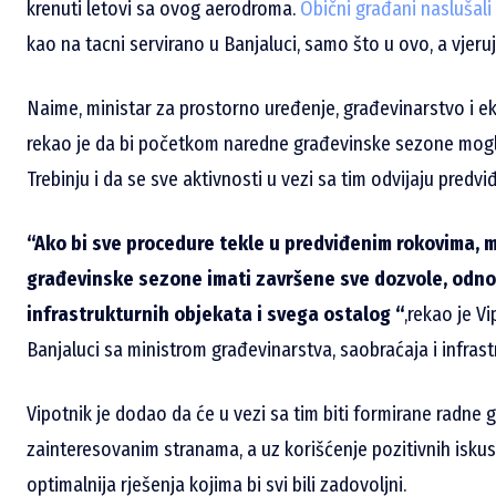
krenuti letovi sa ovog aerodroma.
Obični građani naslušali
kao na tacni servirano u Banjaluci, samo što u ovo, a vjer
Naime, ministar za prostorno uređenje, građevinarstvo i e
rekao je da bi početkom naredne građevinske sezone mogl
Trebinju i da se sve aktivnosti u vezi sa tim odvijaju pred
“Ako bi sve procedure tekle u predviđenim rokovima,
građevinske sezone imati završene sve dozvole, odno
infrastrukturnih objekata i svega ostalog “
,rekao je V
Banjaluci sa ministrom građevinarstva, saobraćaja i infras
Vipotnik je dodao da će u vezi sa tim biti formirane radne 
zainteresovanim stranama, a uz korišćenje pozitivnih iskusta
optimalnija rješenja kojima bi svi bili zadovoljni.