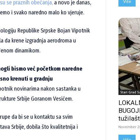
 su se praznih obećanja,
a novo je danas,
Više
ujemo i svako naredno malo ko vjeruje.
kologiju Republike Srpske Bojan Vipotnik
a da krene izgradnja aerodroma u
viđenom dinamikom.
 mogli bismo već početkom naredne
sno krenuti u gradnju
ipotnik novinarima nakon sastanka u
Stari Grad S
trukture Srbije Goranom Vesićem.
LOKALN
BUGOJN
grupe da bi se u kontaktu sa svim
tužilašt
va Srbije, dobila što kvalitetnija i
November 26
Više