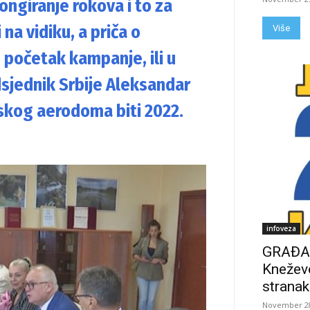
ongiranje rokova i to za
na vidiku, a priča o
Više
 početak kampanje, ili u
sjednik Srbije Aleksandar
njskog aerodoma biti 2022.
infoveza
GRAĐAN
Kneževo
stranak
November 28