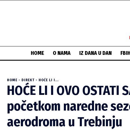
HOME
O NAMA
IZ DANA U DAN
FBI
HOME
DIREKT
HOĆE LI I...
HOĆE LI I OVO OSTATI 
početkom naredne sez
aerodroma u Trebinju