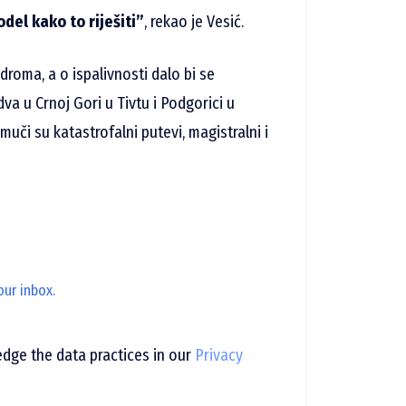
el kako to riješiti”
, rekao je Vesić.
droma, a o ispalivnosti dalo bi se
dva u Crnoj Gori u Tivtu i Podgorici u
muči su katastrofalni putevi, magistralni i
our inbox.
ge the data practices in our
Privacy