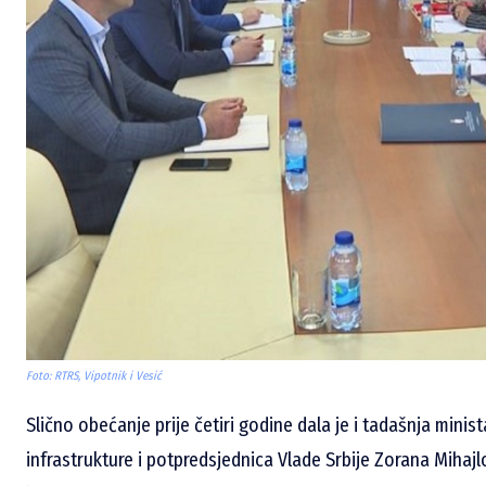
Foto: RTRS, Vipotnik i Vesić
Slično obećanje prije četiri godine dala je i tadašnja minis
infrastrukture i potpredsjednica Vlade Srbije Zorana Mihajlo