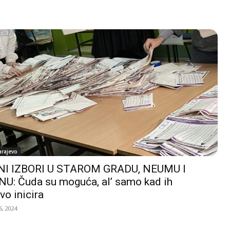
arajevo
I IZBORI U STAROM GRADU, NEUMU I
U: Čuda su moguća, al’ samo kad ih
vo inicira
, 2024