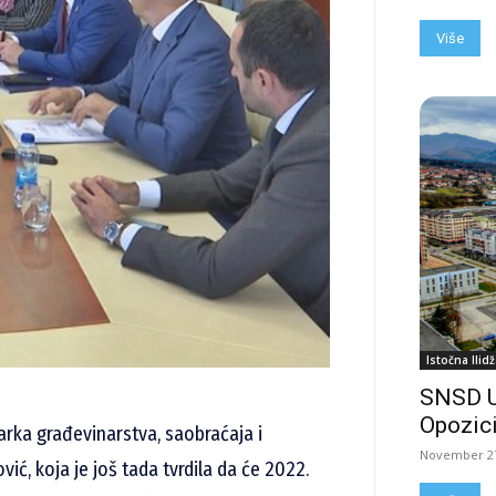
Više
Istočna Ilidž
SNSD 
Opozici
tarka građevinarstva, saobraćaja i
November 27
vić, koja je još tada tvrdila da će 2022.