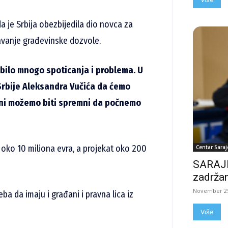
a je Srbija obezbijedila dio novca za
davanje građevinske dozvole.
 bilo mnogo spoticanja i problema. U
Srbije Aleksandra Vučića da ćemo
zoni možemo biti spremni da počnemo
 oko 10 miliona evra, a projekat oko 200
Centar Saraj
SARAJE
zadržan
November 25
eba da imaju i građani i pravna lica iz
Više