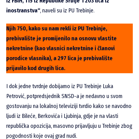
iz FBiH, 115 iz Republike Srbije i 203 lica iz
inostranstva“
, naveli su iz PU Trebinje.
Njih 750, kako su nam rekli iz PU Trebinje,
prebivalište je promijenilo na osnovu vlastite
nekretnine (kao vlasnici nekretnine i članovi
porodice vlasnika), a 297 lica je prebivalište
prijavilo kod drugih lica.
I dok jedne tvrdnje dobijamo iz PU Trebinje Luka
Petrović, potpredsjednik SNSD-a je nedavno u svom
gostovanju na lokalnoj televiziji tvrdio kako se navodno
ljudi iz Bileće, Berkovića i Ljubinja, gdje je na vlasti
republička opozicija, masovno prijavljuju u Trebinje zbog
pogodnosti koje ovaj grad nudi.