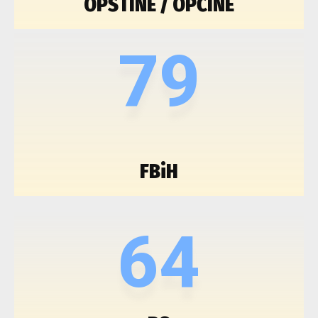
OPŠTINE / OPĆINE
79
FBiH
64