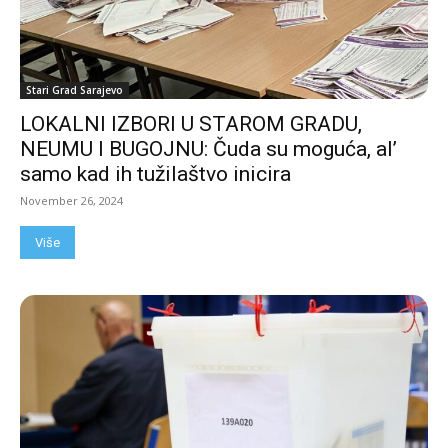
Stari Grad Sarajevo
LOKALNI IZBORI U STAROM GRADU,
NEUMU I BUGOJNU: Čuda su moguća, al’
samo kad ih tužilaštvo inicira
November 26, 2024
Više