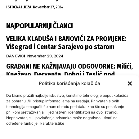
ISTOČNA ILIDŽA
November 27, 2024
NAJPOPULARNIJI ČLANCI
VELIKA KLADUŠA I BANOVIĆI ZA PROMJENE:
Višegrad i Centar Sarajevo po starom
BANOVICI
November 29, 2024
GRAĐANI NE KAŽNJAVAJU ODGOVORNE: Milići,
Kneževo, Derventa, Doboj i Teslić pod
šapom istih stranaka
Politika korišćenja kolačića
INFOVEZA
November 28, 2024
Da bismo pružili najbolje iskustvo, koristimo tehnologije poput kolačića
SNSD UČVRSTIO VLAST U ISTOČNOM
za pohranu i/ili pristup informacijama na uređaju. Prihvatanje ovih
tehnologija omogućit će nam obradu podataka kao što su ponašanje
SARAJEVU: Opoziciji dvije opštine, slijedi
prilikom pretraživanja ili jedinstveni identifikatori na ovoj stranici.
raspodjela funkcija
Neprihvatanje ili povlačenje pristanka može negativno uticati na
određene funkcije i karakteristike
ISTOČNA ILIDŽA
November 27, 2024