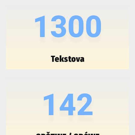
1300
Tekstova
142