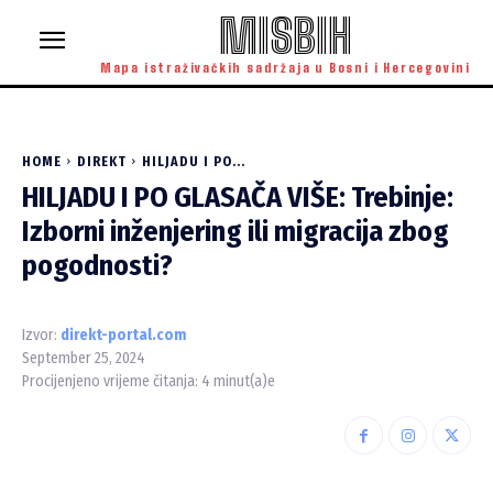
MISBIH
Mapa istraživačkih sadržaja u Bosni i Hercegovini
HOME
DIREKT
HILJADU I PO...
HILJADU I PO GLASAČA VIŠE: Trebinje:
Izborni inženjering ili migracija zbog
pogodnosti?
Izvor:
direkt-portal.com
September 25, 2024
Procijenjeno vrijeme čitanja:
4
minut(a)e