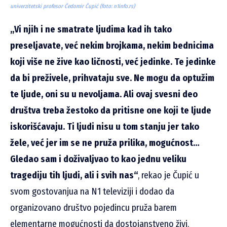
univerzitetski profesor Čedomir Čupić (foto: n1info.rs)
„Vi njih i ne smatrate ljudima kad ih tako
preseljavate, već nekim brojkama, nekim bednicima
koji više ne žive kao ličnosti, već jedinke. Te jedinke
da bi preživele, prihvataju sve. Ne mogu da optužim
te ljude, oni su u nevoljama. Ali ovaj svesni deo
društva treba žestoko da pritisne one koji te ljude
iskorišćavaju. Ti ljudi nisu u tom stanju jer tako
žele, već jer im se ne pruža prilika, mogućnost…
Gledao sam i doživaljvao to kao jednu veliku
tragediju tih ljudi, ali i svih nas“
, rekao je Čupić u
svom gostovanjua na N1 televiziji i dodao da
organizovano društvo pojedincu pruža barem
elementarne mogućnosti da dostojanstveno živi.