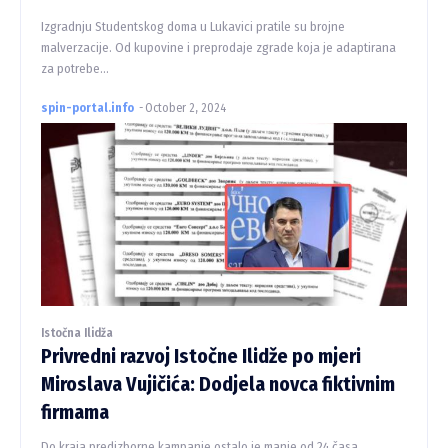
Izgradnju Studentskog doma u Lukavici pratile su brojne
malverzacije. Od kupovine i preprodaje zgrade koja je adaptirana
za potrebe...
spin-portal.info
-
October 2, 2024
Istočna Ilidža
Privredni razvoj Istočne Ilidže po mjeri
Miroslava Vujičića: Dodjela novca fiktivnim
firmama
Do kraja predizborne kampanje ostalo je manje od 24 časa.