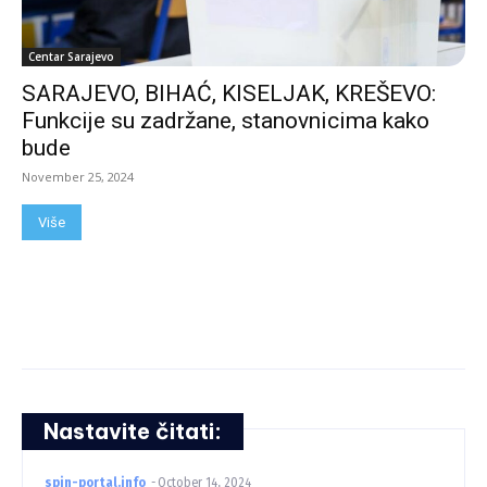
Centar Sarajevo
SARAJEVO, BIHAĆ, KISELJAK, KREŠEVO:
Funkcije su zadržane, stanovnicima kako
bude
November 25, 2024
Više
Nastavite čitati:
spin-portal.info
-
October 14, 2024