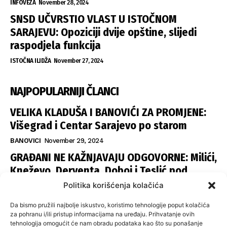
INFOVEZA
November 28, 2024
SNSD UČVRSTIO VLAST U ISTOČNOM
SARAJEVU: Opoziciji dvije opštine, slijedi
raspodjela funkcija
ISTOČNA ILIDŽA
November 27, 2024
NAJPOPULARNIJI ČLANCI
VELIKA KLADUŠA I BANOVIĆI ZA PROMJENE:
Višegrad i Centar Sarajevo po starom
BANOVICI
November 29, 2024
GRAĐANI NE KAŽNJAVAJU ODGOVORNE: Milići,
Kneževo, Derventa, Doboj i Teslić pod
šapom istih stranaka
Politika korišćenja kolačića
INFOVEZA
November 28, 2024
Da bismo pružili najbolje iskustvo, koristimo tehnologije poput kolačića
SNSD UČVRSTIO VLAST U ISTOČNOM
za pohranu i/ili pristup informacijama na uređaju. Prihvatanje ovih
tehnologija omogućit će nam obradu podataka kao što su ponašanje