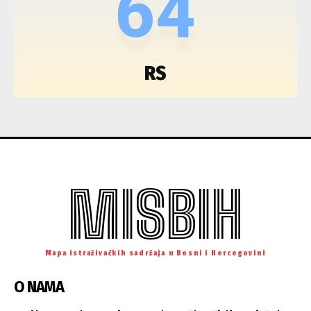
64
RS
MISBIH
Mapa istraživačkih sadržaja u Bosni i Hercegovini
O NAMA