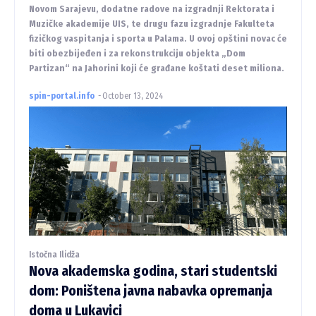
Novom Sarajevu, dodatne radove na izgradnji Rektorata i
Muzičke akademije UIS, te drugu fazu izgradnje Fakulteta
fizičkog vaspitanja i sporta u Palama. U ovoj opštini novac će
biti obezbijeđen i za rekonstrukciju objekta „Dom
Partizan“ na Jahorini koji će građane koštati deset miliona.
spin-portal.info
-
October 13, 2024
Istočna Ilidža
Nova akademska godina, stari studentski
dom: Poništena javna nabavka opremanja
doma u Lukavici