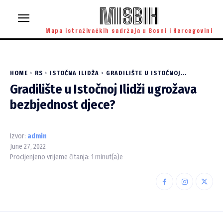
MISBIH
Mapa istraživačkih sadržaja u Bosni i Hercegovini
HOME
RS
ISTOČNA ILIDŽA
GRADILIŠTE U ISTOČNOJ...
Gradilište u Istočnoj Ilidži ugrožava
bezbjednost djece?
Izvor:
admin
June 27, 2022
Procijenjeno vrijeme čitanja:
1
minut(a)e