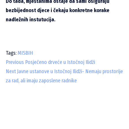
Do tada, mještanima ostaje da sami osiguraju
bezbijednost djece i čekaju konkretne korake
nadležnih instutucija.
Tags:
MISBIH
C
Previous
Posječeno drveće u Istočnoj Ilidži
Next
Javne ustanove u Istočnoj Ilidži- Nemaju prostorije
o
za rad, ali imaju zaposlene radnike
n
t
i
n
u