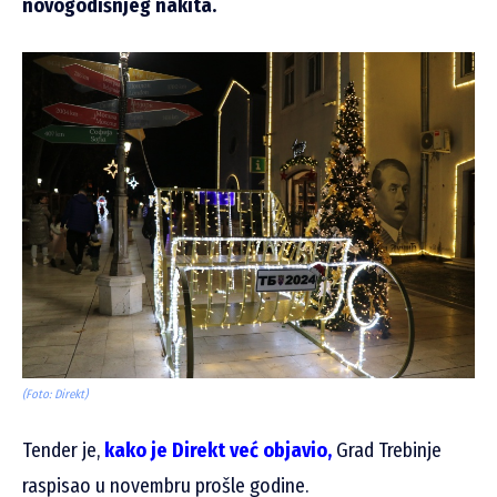
novogodišnjeg nakita.
(Foto: Direkt)
Tender je,
kako je Direkt već objavio,
Grad Trebinje
raspisao u novembru prošle godine.