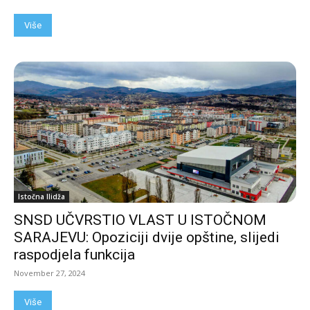
Više
Istočna Ilidža
SNSD UČVRSTIO VLAST U ISTOČNOM
SARAJEVU: Opoziciji dvije opštine, slijedi
raspodjela funkcija
November 27, 2024
Više