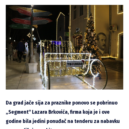
Da grad jače sija za praznike ponovo se pobrinuo
„Segment“ Lazara Brkovića, firma koja je i ove
godine bila jedini ponuđač na tenderu za nabavku