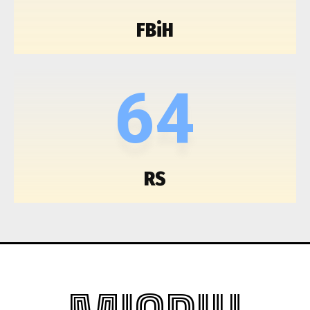
FBiH
64
RS