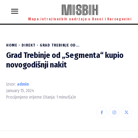
MISBIH
Mapa istraživačkih sadržaja u Bosni i Hercegovini
HOME
DIREKT
GRAD TREBINJE OD...
Grad Trebinje od „Segmenta“ kupio
novogodišnji nakit
Izvor:
admin
January 15, 2024
Procijenjeno vrijeme čitanja:
1
minut(a)e