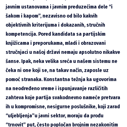
javnim ustanovama i javnim preduzećima dele “i
šakom i kapom”, nezavisno od bilo kakvih
objektivnih kriterijuma i dokazanih, stručnih
kompetencija. Pored kandidata sa partijskim
knjižicama i preporukama, mladi i obrazovani
stručnjaci u našoj državi nemaju apsolutno nikakve
šanse. Ipak, neka velika sreća u našem sistemu ne
čeka ni one koji se, na takav način, zaposle uz
pomoć stranaka. Konstantna težnja ka ugovorima
na neodređeno vreme i ispunjavanje različitih
zahteva koje partija svakodnevno nameće pretvara
ih u kompromisne, nesigurne poslušnike, koji zarad
“uljebljenja”u javni sektor, moraju da prođu
“trnovit” put, često popločan brojnim nezakonitim