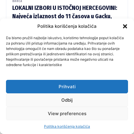
Bileća
LOKALNI IZBORI U ISTOČNOJ HERCEGOVINI:
Najveća izlaznost do 11 časova u Gacku,
najmanja u Ljubinju
Politika korišćenja kolačića
Da bismo pružili najbolje iskustvo, koristimo tehnologije poput kolačića
Izlaznost u istočnoj
za pohranu i/ili pristup informacijama na uređaju. Prihvatanje ovih
tehnologija omogućit će nam obradu podataka kao što su ponašanje
Hercegovini od 11 časova
prilikom pretraživanja ili jedinstveni identifikatori na ovoj stranici.
Neprihvatanje ili povlačenje pristanka može negativno uticati na
procentualno najveća je u
određene funkcije i karakteristike
Gacku 28,50 odsto, dok je
Prihvati
najmanja u Ljubinju i to 13,1
odsto birača iskoristilo je
Odbij
građansku dužnost. Ono što je
View preferences
najavažnije, a to su nam
Politika korišćenja kolačića