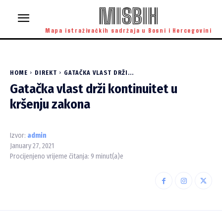
MISBIH
Mapa istraživačkih sadržaja u Bosni i Hercegovini
HOME
DIREKT
GATAČKA VLAST DRŽI...
Gatačka vlast drži kontinuitet u
kršenju zakona
Izvor:
admin
January 27, 2021
Procijenjeno vrijeme čitanja:
9
minut(a)e