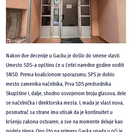
Nakon dve decenije u Gacku je došlo do smene vlasti.
Umesto SDS-a opštinu će u četiri naredne godine voditi
SNSD. Prema koalicionom sporazumu, SPS je dobio
mesto zamenika načelnika, Prva SDS predsednika
Skupštine i, dalje, shodno osvojenom broju glasova, dele
se načelnička i direktorska mesta. I, mada je vlast nova,
posmatrač sa strane ima utisak da je kontinuitet u
kršenju zakona ostvaren, a sve na momente deluje kao
podela plena. Ono što na primeru Gacka upada u oči je