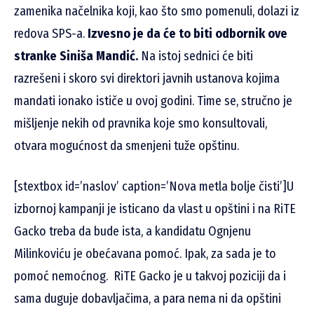
zamenika načelnika koji, kao što smo pomenuli, dolazi iz
redova SPS-a.
Izvesno je da će to biti odbornik ove
stranke Siniša Mandić.
Na istoj sednici će biti
razrešeni i skoro svi direktori javnih ustanova kojima
mandati ionako ističe u ovoj godini. Time se, stručno je
mišljenje nekih od pravnika koje smo konsultovali,
otvara mogućnost da smenjeni tuže opštinu.
[stextbox id=’naslov’ caption=’Nova metla bolje čisti’]U
izbornoj kampanji je isticano da vlast u opštini i na RiTE
Gacko treba da bude ista, a kandidatu Ognjenu
Milinkoviću je obećavana pomoć. Ipak, za sada je to
pomoć nemoćnog. RiTE Gacko je u takvoj poziciji da i
sama duguje dobavljačima, a para nema ni da opštini