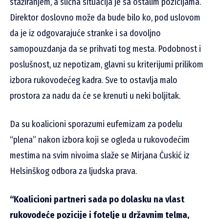
stažiranjem, a slična situacija je sa ostalim pozicijama.
Direktor doslovno može da bude bilo ko, pod uslovom
da je iz odgovarajuće stranke i sa dovoljno
samopouzdanja da se prihvati tog mesta. Podobnost i
poslušnost, uz nepotizam, glavni su kriterijumi prilikom
izbora rukovodećeg kadra. Sve to ostavlja malo
prostora za nadu da će se krenuti u neki boljitak.
Da su koalicioni sporazumi eufemizam za podelu
“plena” nakon izbora koji se ogleda u rukovodećim
mestima na svim nivoima slaže se Mirjana Ćuskić iz
Helsinškog odbora za ljudska prava.
“Koalicioni partneri sada po dolasku na vlast
rukovodeće pozicije i fotelje u državnim telma,