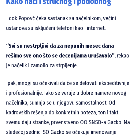
Kako naći i stručnog i podobnog
I dok Popovć čeka sastanak sa načelnikom, većini
ustanova su isključeni telefoni kao i internet.
“Svi su nestrpljivi da za nepunih mesec dana
rešimo sve ono što se decenijama urušavalo”
, rekao
je načelik i zamolio za strpljenje.
Ipak, mnogi su očekivali da će se delovati ekspeditivnije
i profesionalnije. Iako se veruje u dobre namere novog
načelnika, sumnja se u njegovu samostalnost. Od
kadrovskih rešenja do konkretnih poteza, ton i takt
svemu daju stranke, prvenstveno OO SNSD-a Gacko. Na
sledećoj sednici SO Gacko se očekuje imenovanje