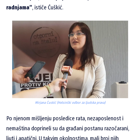
radnjama”
, ističe Ćuškić.
Mirjana Ćuskić (Helsinški odbor za ljudska prava)
Po njenom mišljenju posledice rata, nezaposlenost i
nemaština doprineli su da građani postanu razočarani,
ljuti i apatični. U takvim okolnostima, mali broj njih