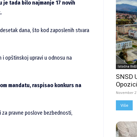
u je tada bilo najmanje 17 novih
.
 desetak dana, što kod zaposlenih stvara
 i opštinskoj upravi u odnosu na
Istočna Ilidž
SNSD 
Opozici
čkom mandatu, raspisao konkurs na
November 27
Više
 i za pravne poslove bezbednosti,