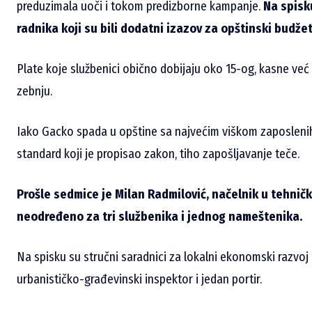
preduzimala uoči i tokom predizborne kampanje.
Na spisk
radnika koji su bili dodatni izazov za opštinski budžet
Plate koje službenici obično dobijaju oko 15-og, kasne već
zebnju.
Iako Gacko spada u opštine sa najvećim viškom zaposlenih
standard koji je propisao zakon, tiho zapošljavanje teče.
Prošle sedmice je Milan Radmilović, načelnik u tehni
neodređeno za tri službenika i jednog nameštenika.
Na spisku su stručni saradnici za lokalni ekonomski razvoj
urbanističko-građevinski inspektor i jedan portir.