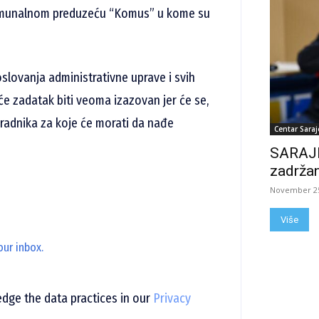
 komunalnom preduzeću “Komus” u kome su
oslovanja administrativne uprave i svih
 će zadatak biti veoma izazovan jer će se,
 radnika za koje će morati da nađe
Centar Saraj
SARAJE
zadržan
November 25
Više
our inbox.
ge the data practices in our
Privacy