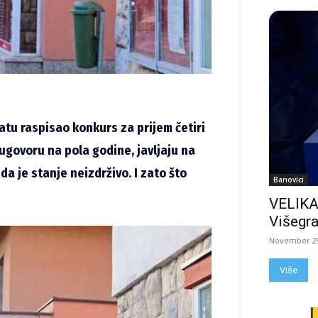
tu raspisao konkurs za prijem četiri
 ugovoru na pola godine, javljaju na
a je stanje neizdrživo. I zato što
Banovici
VELIKA
Višegra
November 29
Više