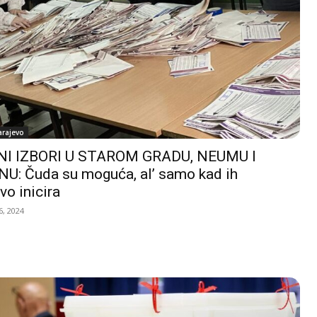
arajevo
I IZBORI U STAROM GRADU, NEUMU I
U: Čuda su moguća, al’ samo kad ih
vo inicira
, 2024