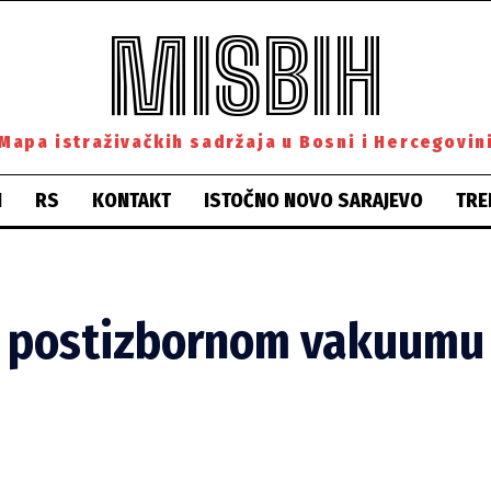
MISBIH
Mapa istraživačkih sadržaja u Bosni i Hercegovin
H
RS
KONTAKT
ISTOČNO NOVO SARAJEVO
TRE
u postizbornom vakuumu