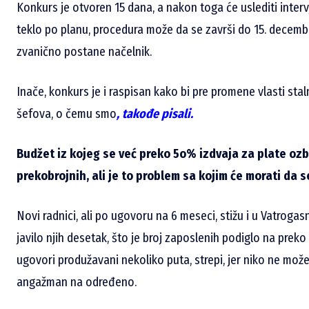
Konkurs je otvoren 15 dana, a nakon toga će uslediti interv
teklo po planu, procedura može da se završi do 15. decembr
zvanično postane načelnik.
Inače, konkurs je i raspisan kako bi pre promene vlasti sta
šefova, o čemu smo
,
takođe pisali
.
Budžet iz kojeg se već preko 5o% izdvaja za plate oz
prekobrojnih, ali je to problem sa kojim će morati da s
Novi radnici, ali po ugovoru na 6 meseci, stižu i u Vatroga
javilo njih desetak, što je broj zaposlenih podiglo na preko
ugovori produžavani nekoliko puta, strepi, jer niko ne može
angažman na određeno.