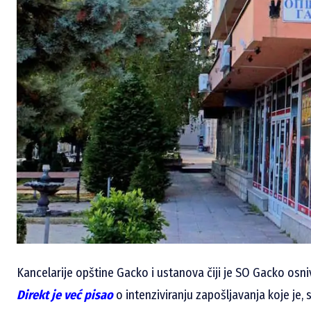
Kancelarije opštine Gacko i ustanova čiji je SO Gacko osni
Direkt je već pisao
o intenziviranju zapošljavanja koje je,