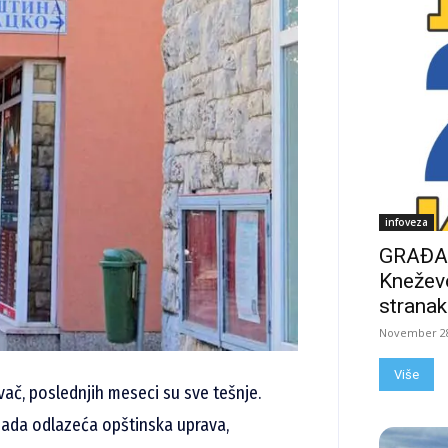
infoveza
GRAĐAN
Kneževo
stranak
November 28
Više
vač, poslednjih meseci su sve tešnje.
 sada odlazeća opštinska uprava,