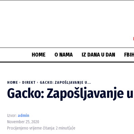
HOME
O NAMA
IZ DANA U DAN
FBI
HOME
DIREKT
GACKO: ZAPOŠLJAVANJE U...
Gacko: Zapošljavanje 
Izvor:
admin
November 25, 2020
Procijenjeno vrijeme čitanja:
2
minut(a)e