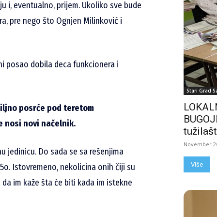
ju i, eventualno, prijem. Ukoliko sve bude
a, pre nego što Ognjen Milinković i
lni posao dobila deca funkcionera i
Stari Grad S
LOKALN
biljno posrće pod teretom
BUGOJN
e nosi novi načelnik.
tužilašt
November 26
snu jedinicu. Do sada se sa rešenjima
Više
 5o. Istovremeno, nekolicina onih čiji su
 da im kaže šta će biti kada im istekne