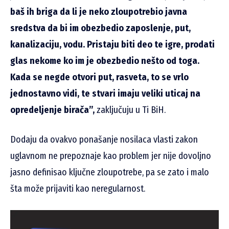
baš ih briga da li je neko zloupotrebio javna
sredstva da bi im obezbedio zaposlenje, put,
kanalizaciju, vodu. Pristaju biti deo te igre, prodati
glas nekome ko im je obezbedio nešto od toga.
Kada se negde otvori put, rasveta, to se vrlo
jednostavno vidi, te stvari imaju veliki uticaj na
opredeljenje birača”,
zaključuju u Ti BiH.
Dodaju da ovakvo ponašanje nosilaca vlasti zakon
uglavnom ne prepoznaje kao problem jer nije dovoljno
jasno definisao ključne zloupotrebe, pa se zato i malo
šta može prijaviti kao neregularnost.