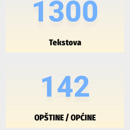
1300
Tekstova
142
OPŠTINE / OPĆINE