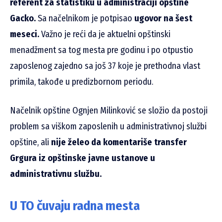
referent za statistiku u administraciji opštine
Gacko.
Sa načelnikom je potpisao
ugovor na šest
meseci.
Važno je reći da je aktuelni opštinski
menadžment sa tog mesta pre godinu i po otpustio
zaposlenog zajedno sa još 37 koje je prethodna vlast
primila, takođe u predizbornom periodu.
Načelnik opštine Ognjen Milinković se složio da postoji
problem sa viškom zaposlenih u administrativnoj službi
opštine, ali
nije želeo da komentariše transfer
Grgura iz opštinske javne ustanove u
administrativnu službu.
U TO čuvaju radna mesta