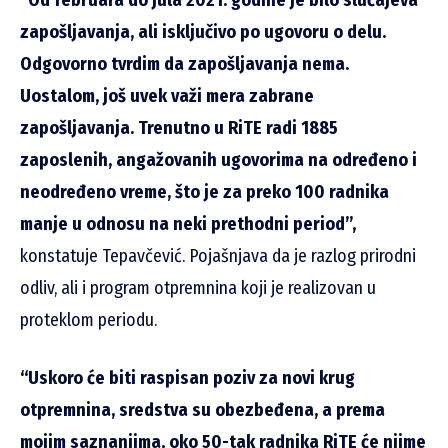
zapošljavanja, ali isključivo po ugovoru o delu.
Odgovorno tvrdim da zapošljavanja nema.
Uostalom, još uvek važi mera zabrane
zapošljavanja. Trenutno u RiTE radi 1885
zaposlenih, angažovanih ugovorima na određeno i
neodređeno vreme, što je za preko 100 radnika
manje u odnosu na neki prethodni period”,
konstatuje Tepavčević. Pojašnjava da je razlog prirodni
odliv, ali i program otpremnina koji je realizovan u
proteklom periodu.
“Uskoro će biti raspisan poziv za novi krug
otpremnina, sredstva su obezbeđena, a prema
mojim saznanjima, oko 50-tak radnika RiTE će njime