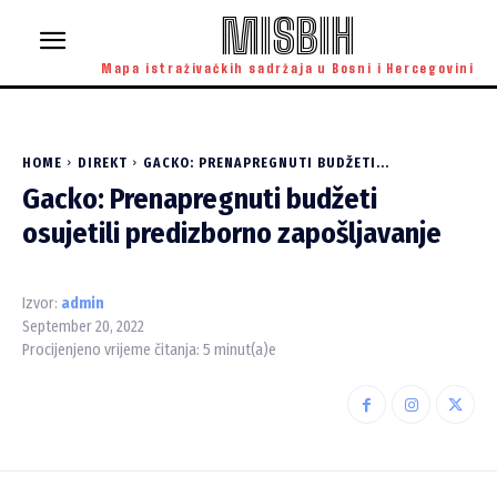
MISBIH
Mapa istraživačkih sadržaja u Bosni i Hercegovini
HOME
DIREKT
GACKO: PRENAPREGNUTI BUDŽETI...
Gacko: Prenapregnuti budžeti
osujetili predizborno zapošljavanje
Izvor:
admin
September 20, 2022
Procijenjeno vrijeme čitanja:
5
minut(a)e