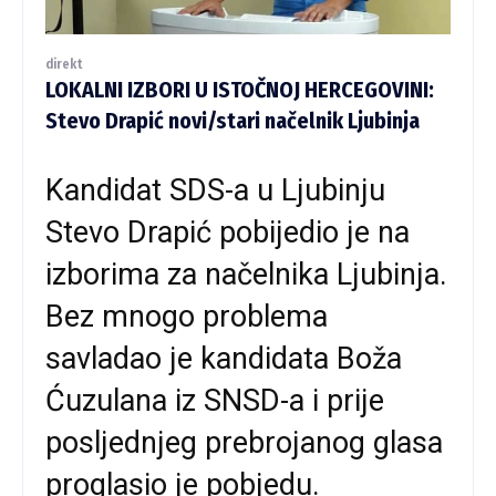
direkt
LOKALNI IZBORI U ISTOČNOJ HERCEGOVINI:
Stevo Drapić novi/stari načelnik Ljubinja
Kandidat SDS-a u Ljubinju
Stevo Drapić pobijedio je na
izborima za načelnika Ljubinja.
Bez mnogo problema
savladao je kandidata Boža
Ćuzulana iz SNSD-a i prije
posljednjeg prebrojanog glasa
proglasio je pobjedu.