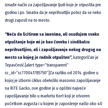
iznađe način za zapošljavanje ljudi koje je otpustila pre
godinu i po. Smatra da je neprihvatljiv potez da se neko
drugi zaposli na to mesto.
“Neću da licitiram sa imenima, ali osuđujem svako
otpuštanje koje mi je kao čoveku i sindikalcu
neprihvatljivo, ali i zapošljavanje nekog drugog na
mesto sa kojeg je radnik otpušten”,
kategoričan je
Tepavčević.[alert type=”transparent”
sc_id=”sc770041785750”]Za razliku od 2014. godine u
kojoj je izborni ciklus obeležilo masovno zapošljavanje
na RiTE Gacko, ove godine je u opštini najveće
zapošljavanje bilo u marketu Kort koji je otvoren
početkom avgusta i u kojem je zaposlenje našlo oko 40