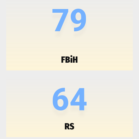
79
FBiH
64
RS