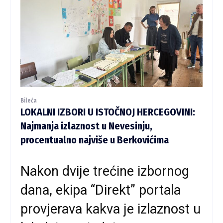
Bileća
LOKALNI IZBORI U ISTOČNOJ HERCEGOVINI:
Najmanja izlaznost u Nevesinju,
procentualno najviše u Berkovićima
Nakon dvije trećine izbornog
dana, ekipa “Direkt” portala
provjerava kakva je izlaznost u