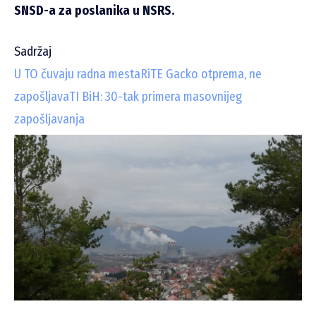
SNSD-a za poslanika u NSRS.
Sadržaj
U TO čuvaju radna mesta
RiTE Gacko otprema, ne
zapošljava
TI BiH: 30-tak primera masovnijeg
zapošljavanja