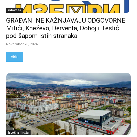
infoveza
GRAĐANI NE KAŽNJAVAJU ODGOVORNE:
Milići, Kneževo, Derventa, Doboj i Teslić
pod šapom istih stranaka
November 28, 2024
Više
Istočna Ilidža