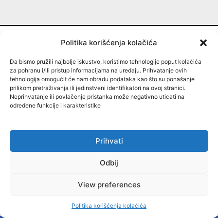
Politika korišćenja kolačića
MISBIH
Da bismo pružili najbolje iskustvo, koristimo tehnologije poput kolačića
za pohranu i/ili pristup informacijama na uređaju. Prihvatanje ovih
tehnologija omogućit će nam obradu podataka kao što su ponašanje
prilikom pretraživanja ili jedinstveni identifikatori na ovoj stranici.
Neprihvatanje ili povlačenje pristanka može negativno uticati na
određene funkcije i karakteristike
Mapa istraživačkih sadržaja u Bosni i Hercegovini
O NAMA
Prihvati
Jedinstveni portal Mapa istraživačkih sadržaja u
Bosni i Hercegovini koji se bave kriminalom i
Odbij
korupcijom općinskih/opštinskih, gradskih,
kantonalnih/županijskih, entitetskih (distrikt) i
View preferences
državnih vlasti.
Politika korišćenja kolačića