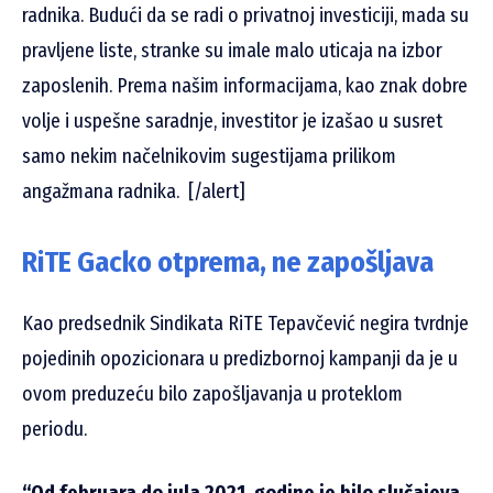
radnika. Budući da se radi o privatnoj investiciji, mada su
pravljene liste, stranke su imale malo uticaja na izbor
zaposlenih. Prema našim informacijama, kao znak dobre
volje i uspešne saradnje, investitor je izašao u susret
samo nekim načelnikovim sugestijama prilikom
angažmana radnika. [/alert]
RiTE Gacko otprema, ne zapošljava
Kao predsednik Sindikata RiTE Tepavčević negira tvrdnje
pojedinih opozicionara u predizbornoj kampanji da je u
ovom preduzeću bilo zapošljavanja u proteklom
periodu.
“Od februara do jula 2021. godine je bilo slučajeva