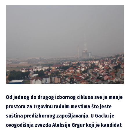
Od jednog do drugog izbornog ciklusa sve je manje
prostora za trgovinu radnim mestima što jeste
suština predizbornog zapošljavanja. U Gacku je
ovogodišnja zvezda Aleksije Grgur koji je kandidat