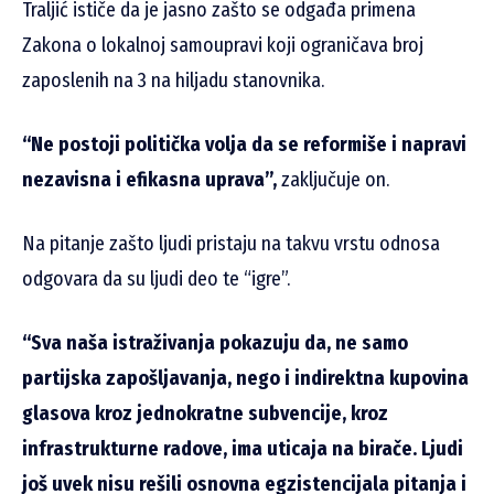
Traljić ističe da je jasno zašto se odgađa primena
Zakona o lokalnoj samoupravi koji ograničava broj
zaposlenih na 3 na hiljadu stanovnika.
“Ne postoji politička volja da se reformiše i napravi
nezavisna i efikasna uprava”,
zaključuje on.
Na pitanje zašto ljudi pristaju na takvu vrstu odnosa
odgovara da su ljudi deo te “igre”.
“Sva naša istraživanja pokazuju da, ne samo
partijska zapošljavanja, nego i indirektna kupovina
glasova kroz jednokratne subvencije, kroz
infrastrukturne radove, ima uticaja na birače. Ljudi
još uvek nisu rešili osnovna egzistencijala pitanja i