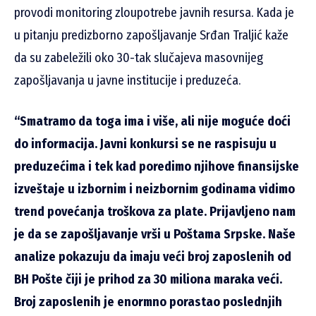
provodi monitoring zloupotrebe javnih resursa. Kada je
u pitanju predizborno zapošljavanje Srđan Traljić kaže
da su zabeležili oko 30-tak slučajeva masovnijeg
zapošljavanja u javne institucije i preduzeća.
“Smatramo da toga ima i više, ali nije moguće doći
do informacija. Javni konkursi se ne raspisuju u
preduzećima i tek kad poredimo njihove finansijske
izveštaje u izbornim i neizbornim godinama vidimo
trend povećanja troškova za plate. Prijavljeno nam
je da se zapošljavanje vrši u Poštama Srpske. Naše
analize pokazuju da imaju veći broj zaposlenih od
BH Pošte čiji je prihod za 30 miliona maraka veći.
Broj zaposlenih je enormno porastao poslednjih