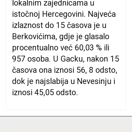
lokalnim zajednicama u
istočnoj Hercegovini. Najveća
izlaznost do 15 časova je u
Berkovićima, gdje je glasalo
procentualno već 60,03 % ili
957 osoba. U Gacku, nakon 15
časova ona iznosi 56, 8 odsto,
dok je najslabija u Nevesinju i
iznosi 45,05 odsto.