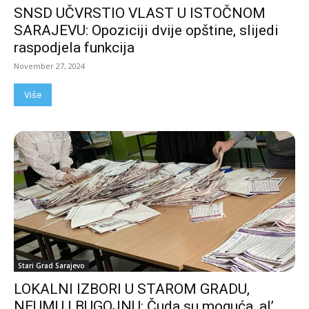
SNSD UČVRSTIO VLAST U ISTOČNOM
SARAJEVU: Opoziciji dvije opštine, slijedi
raspodjela funkcija
November 27, 2024
Više
Stari Grad Sarajevo
LOKALNI IZBORI U STAROM GRADU,
NEUMU I BUGOJNU: Čuda su moguća, al’