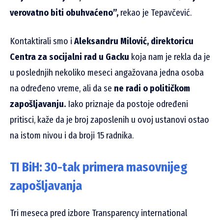
verovatno biti obuhvaćeno”,
rekao je Tepavčević.
Kontaktirali smo i
Aleksandru Milović, direktoricu
Centra za socijalni rad u Gacku
koja nam je rekla da je
u poslednjih nekoliko meseci angažovana jedna osoba
na određeno vreme, ali da se
ne radi o političkom
zapošljavanju.
Iako priznaje da postoje određeni
pritisci, kaže da je broj zaposlenih u ovoj ustanovi ostao
na istom nivou i da broji 15 radnika.
TI BiH: 30-tak primera masovnijeg
zapošljavanja
Tri meseca pred izbore Transparency international