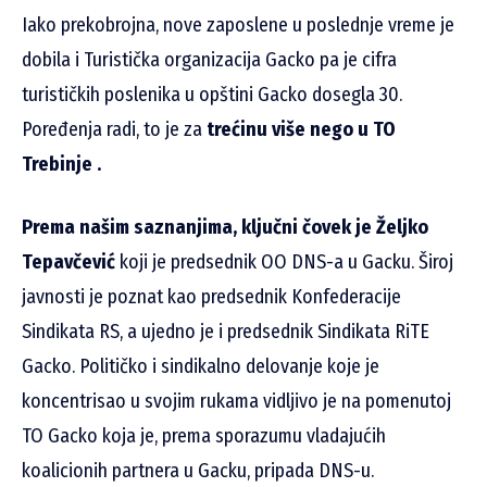
Iako prekobrojna, nove zaposlene u poslednje vreme je
dobila i Turistička organizacija Gacko pa je cifra
turističkih poslenika u opštini Gacko dosegla 30.
Poređenja radi, to je za
trećinu više nego u TO
Trebinje .
Prema našim saznanjima, ključni čovek je Željko
Tepavčević
koji je predsednik OO DNS-a u Gacku. Široj
javnosti je poznat kao predsednik Konfederacije
Sindikata RS, a ujedno je i predsednik Sindikata RiTE
Gacko. Političko i sindikalno delovanje koje je
koncentrisao u svojim rukama vidljivo je na pomenutoj
TO Gacko koja je, prema sporazumu vladajućih
koalicionih partnera u Gacku, pripada DNS-u.