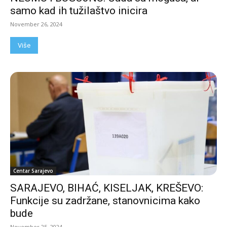
samo kad ih tužilaštvo inicira
November 26, 2024
Više
Centar Sarajevo
SARAJEVO, BIHAĆ, KISELJAK, KREŠEVO:
Funkcije su zadržane, stanovnicima kako
bude
November 25, 2024