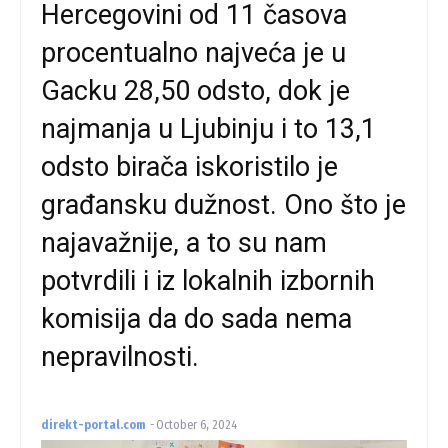
Hercegovini od 11 časova
procentualno najveća je u
Gacku 28,50 odsto, dok je
najmanja u Ljubinju i to 13,1
odsto birača iskoristilo je
građansku dužnost. Ono što je
najavažnije, a to su nam
potvrdili i iz lokalnih izbornih
komisija da do sada nema
nepravilnosti.
direkt-portal.com
-
October 6, 2024