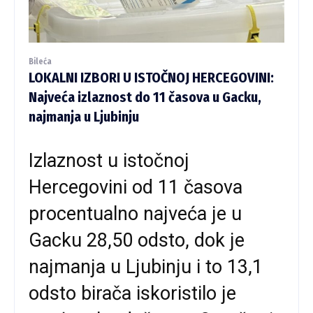
Bileća
LOKALNI IZBORI U ISTOČNOJ HERCEGOVINI:
Najveća izlaznost do 11 časova u Gacku,
najmanja u Ljubinju
Izlaznost u istočnoj
Hercegovini od 11 časova
procentualno najveća je u
Gacku 28,50 odsto, dok je
najmanja u Ljubinju i to 13,1
odsto birača iskoristilo je