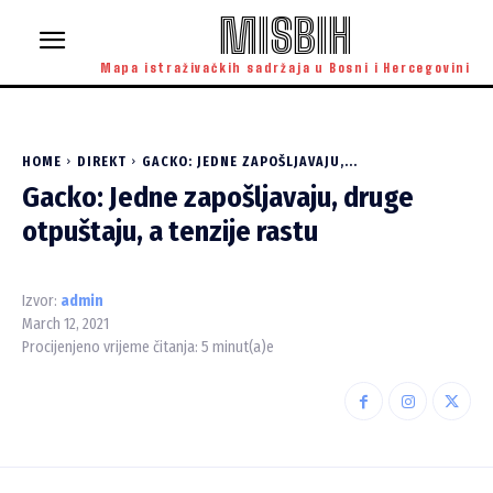
MISBIH
Mapa istraživačkih sadržaja u Bosni i Hercegovini
HOME
DIREKT
GACKO: JEDNE ZAPOŠLJAVAJU,...
Gacko: Jedne zapošljavaju, druge
otpuštaju, a tenzije rastu
Izvor:
admin
March 12, 2021
Procijenjeno vrijeme čitanja:
5
minut(a)e