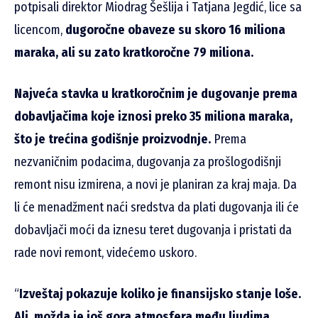
potpisali direktor Miodrag Šešlija i Tatjana Jegdić, lice sa
licencom,
dugoročne obaveze su skoro 16 miliona
maraka, ali su zato kratkoročne 79 miliona.
Najveća stavka u kratkoročnim je dugovanje prema
dobavljačima koje iznosi preko 35 miliona maraka,
što je trećina godišnje proizvodnje.
Prema
nezvaničnim podacima, dugovanja za prošlogodišnji
remont nisu izmirena, a novi je planiran za kraj maja. Da
li će menadžment naći sredstva da plati dugovanja ili će
dobavljači moći da iznesu teret dugovanja i pristati da
rade novi remont, videćemo uskoro.
“
Izveštaj pokazuje koliko je finansijsko stanje loše.
Ali, možda je još gora atmosfera među ljudima.