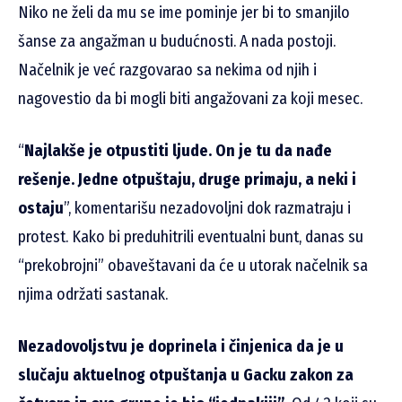
Niko ne želi da mu se ime pominje jer bi to smanjilo
šanse za angažman u budućnosti. A nada postoji.
Načelnik je već razgovarao sa nekima od njih i
nagovestio da bi mogli biti angažovani za koji mesec.
“
Najlakše je otpustiti ljude. On je tu da nađe
rešenje. Jedne otpuštaju, druge primaju, a neki i
ostaju
”, komentarišu nezadovoljni dok razmatraju i
protest. Kako bi preduhitrili eventualni bunt, danas su
“prekobrojni” obaveštavani da će u utorak načelnik sa
njima održati sastanak.
Nezadovoljstvu je doprinela i činjenica da je u
slučaju aktuelnog otpuštanja u Gacku zakon za