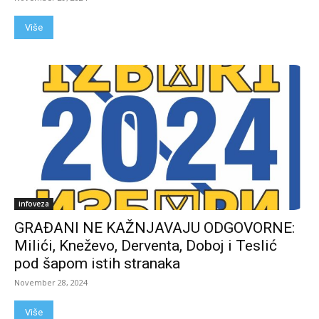
Više
infoveza
GRAĐANI NE KAŽNJAVAJU ODGOVORNE:
Milići, Kneževo, Derventa, Doboj i Teslić
pod šapom istih stranaka
November 28, 2024
Više