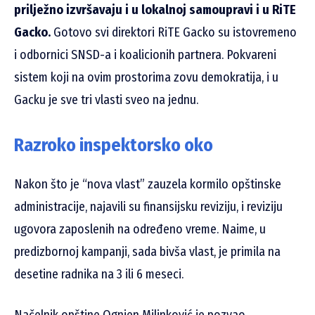
prilježno izvršavaju i u lokalnoj samoupravi i u RiTE
Gacko.
Gotovo svi direktori RiTE Gacko su istovremeno
i odbornici SNSD-a i koalicionih partnera. Pokvareni
sistem koji na ovim prostorima zovu demokratija, i u
Gacku je sve tri vlasti sveo na jednu.
Razroko inspektorsko oko
Nakon što je “nova vlast” zauzela kormilo opštinske
administracije, najavili su finansijsku reviziju, i reviziju
ugovora zaposlenih na određeno vreme. Naime, u
predizbornoj kampanji, sada bivša vlast, je primila na
desetine radnika na 3 ili 6 meseci.
Načelnik opštine Ognjen Milinković je pozvao