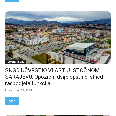
Istočna Ilidža
SNSD UČVRSTIO VLAST U ISTOČNOM
SARAJEVU: Opoziciji dvije opštine, slijedi
raspodjela funkcija
November 27, 2024
Više