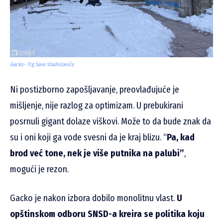
Gacko- Trg Save Vladislavića
Ni postizborno zapošljavanje, preovlađujuće je
mišljenje, nije razlog za optimizam. U prebukirani
posrnuli gigant dolaze viškovi. Može to da bude znak da
su i oni koji ga
vode svesni da je kraj blizu. “
Pa, kad
brod već tone, nek je više putnika na palubi”
,
mogući je rezon.
Gacko je nakon izbora dobilo monolitnu vlast.
U
opštinskom odboru SNSD-a kreira se politika koju