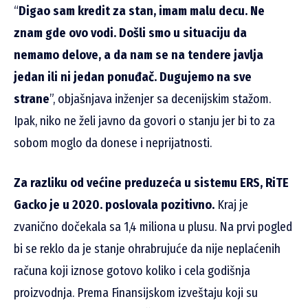
“
Digao sam kredit za stan, imam malu decu. Ne
znam gde ovo vodi. Došli smo u situaciju da
nemamo delove, a da nam se na tendere javlja
jedan ili ni jedan ponuđač. Dugujemo na sve
strane
”, objašnjava inženjer sa decenijskim stažom.
Ipak, niko ne želi javno da govori o stanju jer bi to za
sobom moglo da donese i neprijatnosti.
Za razliku od većine preduzeća u sistemu ERS, RiTE
Gacko je u 2020. poslovala pozitivno.
Kraj je
zvanično dočekala sa 1,4 miliona u plusu. Na prvi pogled
bi se reklo da je stanje ohrabrujuće da nije neplaćenih
računa koji iznose gotovo koliko i cela godišnja
proizvodnja. Prema Finansijskom izveštaju koji su