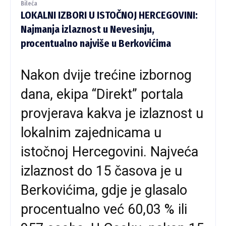
Bileća
LOKALNI IZBORI U ISTOČNOJ HERCEGOVINI:
Najmanja izlaznost u Nevesinju,
procentualno najviše u Berkovićima
Nakon dvije trećine izbornog
dana, ekipa “Direkt” portala
provjerava kakva je izlaznost u
lokalnim zajednicama u
istočnoj Hercegovini. Najveća
izlaznost do 15 časova je u
Berkovićima, gdje je glasalo
procentualno već 60,03 % ili