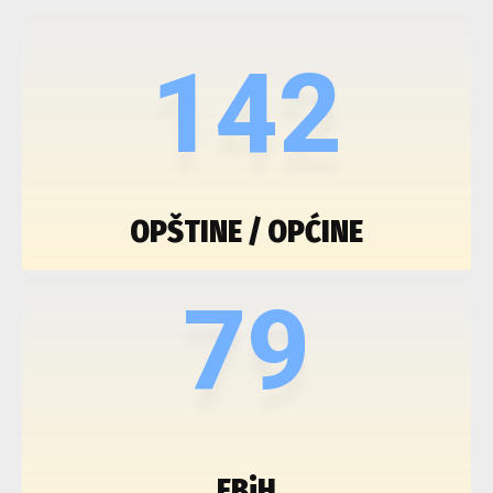
142
OPŠTINE / OPĆINE
79
FBiH