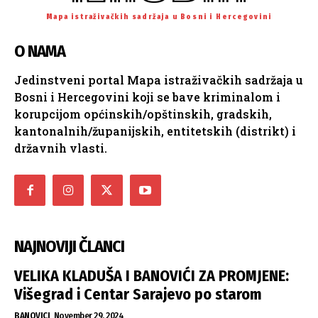
Mapa istraživačkih sadržaja u Bosni i Hercegovini
O NAMA
Jedinstveni portal Mapa istraživačkih sadržaja u
Bosni i Hercegovini koji se bave kriminalom i
korupcijom općinskih/opštinskih, gradskih,
kantonalnih/županijskih, entitetskih (distrikt) i
državnih vlasti.
NAJNOVIJI ČLANCI
VELIKA KLADUŠA I BANOVIĆI ZA PROMJENE:
Višegrad i Centar Sarajevo po starom
BANOVICI
November 29, 2024