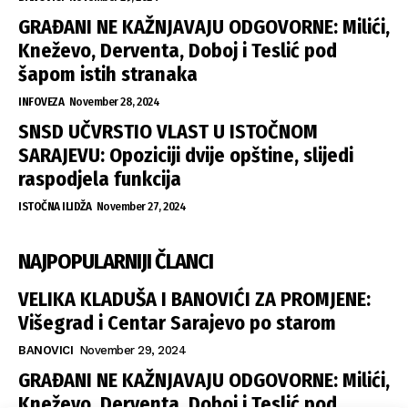
GRAĐANI NE KAŽNJAVAJU ODGOVORNE: Milići,
Kneževo, Derventa, Doboj i Teslić pod
šapom istih stranaka
INFOVEZA
November 28, 2024
SNSD UČVRSTIO VLAST U ISTOČNOM
SARAJEVU: Opoziciji dvije opštine, slijedi
raspodjela funkcija
ISTOČNA ILIDŽA
November 27, 2024
NAJPOPULARNIJI ČLANCI
VELIKA KLADUŠA I BANOVIĆI ZA PROMJENE:
Višegrad i Centar Sarajevo po starom
BANOVICI
November 29, 2024
GRAĐANI NE KAŽNJAVAJU ODGOVORNE: Milići,
Kneževo, Derventa, Doboj i Teslić pod