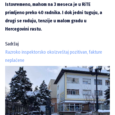
Istovremeno, mahom na 3 meseca je u RiTE
primljeno preko 40 radnika. I dok jedni tuguju, a
drugi se raduju, tenzije u malom gradu u
Hercegovini rastu.
Sadržaj
Razroko inspektorsko oko
Izveštaj pozitivan, fakture
neplaćene