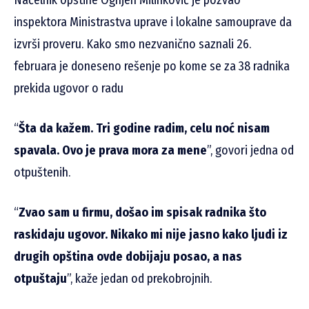
inspektora Ministrastva uprave i lokalne samouprave da
izvrši proveru. Kako smo nezvanično saznali 26.
februara je doneseno rešenje po kome se za 38 radnika
prekida ugovor o radu
“
Šta da kažem. Tri godine radim, celu noć nisam
spavala. Ovo je prava mora za mene
”, govori jedna od
otpuštenih.
“
Zvao sam u firmu, došao im spisak radnika što
raskidaju ugovor. Nikako mi nije jasno kako ljudi iz
drugih opština ovde dobijaju posao, a nas
otpuštaju
”, kaže jedan od prekobrojnih.