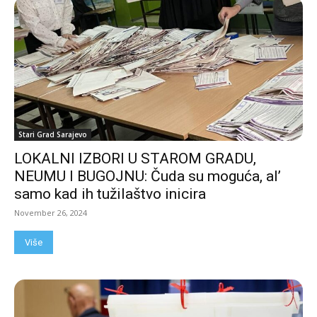
Stari Grad Sarajevo
LOKALNI IZBORI U STAROM GRADU,
NEUMU I BUGOJNU: Čuda su moguća, al’
samo kad ih tužilaštvo inicira
November 26, 2024
Više