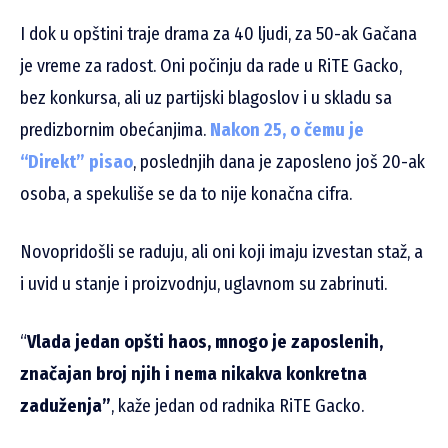
I dok u opštini traje drama za 40 ljudi, za 50-ak Gačana
je vreme za radost. Oni počinju da rade u RiTE Gacko,
bez konkursa, ali uz partijski blagoslov i u skladu sa
predizbornim obećanjima.
Nakon 25, o čemu je
“Direkt” pisao
, poslednjih dana je zaposleno još 20-ak
osoba, a spekuliše se da to nije konačna cifra.
Novopridošli se raduju, ali oni koji imaju izvestan staž, a
i uvid u stanje i proizvodnju, uglavnom su zabrinuti.
“
Vlada jedan opšti haos, mnogo je zaposlenih,
značajan broj njih i nema nikakva konkretna
zaduženja”
, kaže jedan od radnika RiTE Gacko.