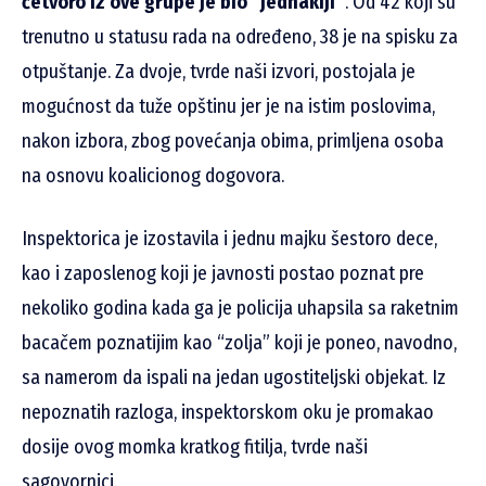
četvoro iz ove grupe je bio “jednakiji”
. Od 42 koji su
trenutno u statusu rada na određeno, 38 je na spisku za
otpuštanje. Za dvoje, tvrde naši izvori, postojala je
mogućnost da tuže opštinu jer je na istim poslovima,
nakon izbora, zbog povećanja obima, primljena osoba
na osnovu koalicionog dogovora.
Inspektorica je izostavila i jednu majku šestoro dece,
kao i zaposlenog koji je javnosti postao poznat pre
nekoliko godina kada ga je policija uhapsila sa raketnim
bacačem poznatijim kao “zolja” koji je poneo, navodno,
sa namerom da ispali na jedan ugostiteljski objekat. Iz
nepoznatih razloga, inspektorskom oku je promakao
dosije ovog momka kratkog fitilja, tvrde naši
sagovornici.