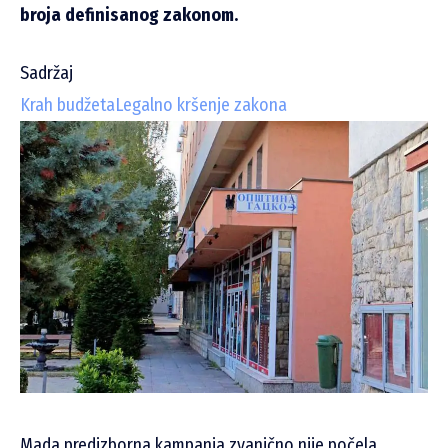
broja definisanog zakonom.
Sadržaj
Krah budžeta
Legalno kršenje zakona
Mada predizborna kampanja zvanično nije počela,