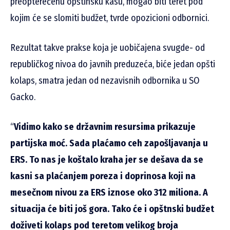
preopterećenu opštinsku kasu, mogao biti teret pod
kojim će se slomiti budžet, tvrde opozicioni odbornici.
Rezultat takve prakse koja je uobičajena svugde- od
republičkog nivoa do javnih preduzeća, biće jedan opšti
kolaps, smatra jedan od nezavisnih odbornika u SO
Gacko.
“
Vidimo kako se državnim resursima prikazuje
partijska moć. Sada plaćamo ceh zapošljavanja u
ERS. To nas je koštalo kraha jer se dešava da se
kasni sa plaćanjem poreza i doprinosa koji na
mesečnom nivou za ERS iznose oko 312 miliona. A
situacija će biti još gora. Tako će i opštnski budžet
doživeti kolaps pod teretom velikog broja