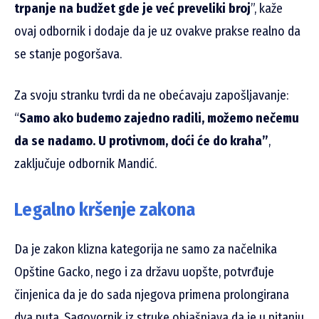
trpanje na budžet gde je već preveliki broj
”, kaže
ovaj odbornik i dodaje da je uz ovakve prakse realno da
se stanje pogoršava.
Za svoju stranku tvrdi da ne obećavaju zapošljavanje:
“
Samo ako budemo zajedno radili, možemo nečemu
da se nadamo. U protivnom, doći će do kraha”
,
zaključuje odbornik Mandić.
Legalno kršenje zakona
Da je zakon klizna kategorija ne samo za načelnika
Opštine Gacko, nego i za državu uopšte, potvrđuje
činjenica da je do sada njegova primena prolongirana
dva puta. Sagovornik iz struke objašnjava da je u pitanju