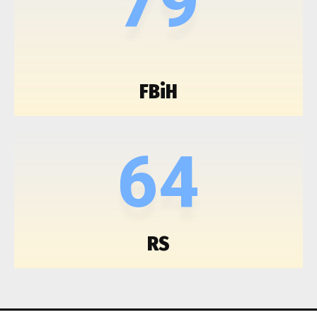
79
FBiH
64
RS