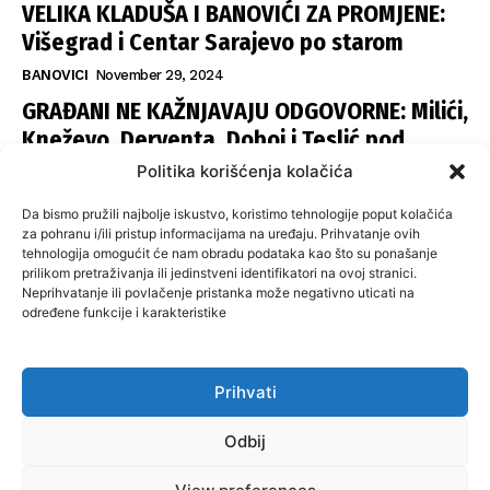
VELIKA KLADUŠA I BANOVIĆI ZA PROMJENE:
Višegrad i Centar Sarajevo po starom
BANOVICI
November 29, 2024
GRAĐANI NE KAŽNJAVAJU ODGOVORNE: Milići,
Kneževo, Derventa, Doboj i Teslić pod
šapom istih stranaka
Politika korišćenja kolačića
INFOVEZA
November 28, 2024
Da bismo pružili najbolje iskustvo, koristimo tehnologije poput kolačića
SNSD UČVRSTIO VLAST U ISTOČNOM
za pohranu i/ili pristup informacijama na uređaju. Prihvatanje ovih
tehnologija omogućit će nam obradu podataka kao što su ponašanje
SARAJEVU: Opoziciji dvije opštine, slijedi
prilikom pretraživanja ili jedinstveni identifikatori na ovoj stranici.
raspodjela funkcija
Neprihvatanje ili povlačenje pristanka može negativno uticati na
određene funkcije i karakteristike
ISTOČNA ILIDŽA
November 27, 2024
Prihvati
O nama
Uslovi koristenja
Politika privatnosti
Kontakt
Odbij
Politika korišćenja kolačića
Impresum