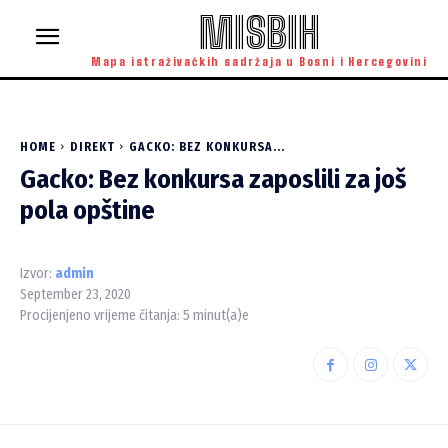
MISBIH
Mapa istraživačkih sadržaja u Bosni i Hercegovini
HOME
DIREKT
GACKO: BEZ KONKURSA...
Gacko: Bez konkursa zaposlili za još
pola opštine
Izvor:
admin
September 23, 2020
Procijenjeno vrijeme čitanja:
5
minut(a)e