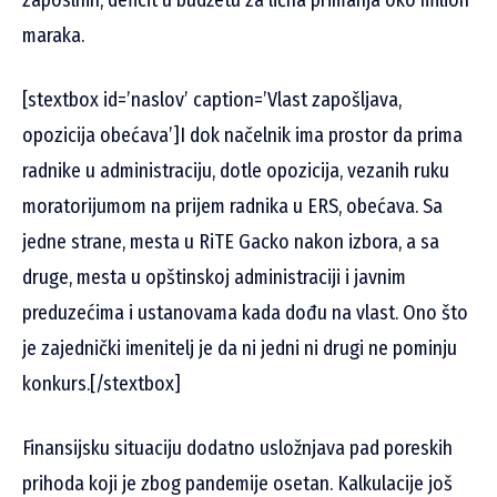
zaposlnih, deficit u budžetu za lična primanja oko milion
maraka.
[stextbox id=’naslov’ caption=’Vlast zapošljava,
opozicija obećava’]I dok načelnik ima prostor da prima
radnike u administraciju, dotle opozicija, vezanih ruku
moratorijumom na prijem radnika u ERS, obećava. Sa
jedne strane, mesta u RiTE Gacko nakon izbora, a sa
druge, mesta u opštinskoj administraciji i javnim
preduzećima i ustanovama kada dođu na vlast. Ono što
je zajednički imenitelj je da ni jedni ni drugi ne pominju
konkurs.[/stextbox]
Finansijsku situaciju dodatno usložnjava pad poreskih
prihoda koji je zbog pandemije osetan. Kalkulacije još