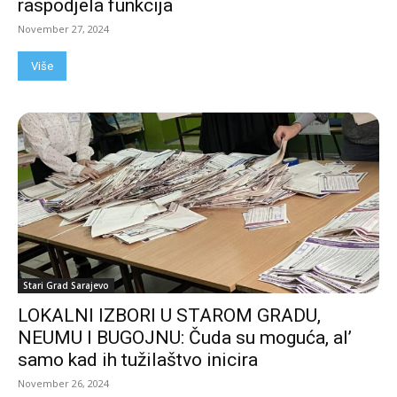
raspodjela funkcija
November 27, 2024
Više
Stari Grad Sarajevo
LOKALNI IZBORI U STAROM GRADU,
NEUMU I BUGOJNU: Čuda su moguća, al’
samo kad ih tužilaštvo inicira
November 26, 2024