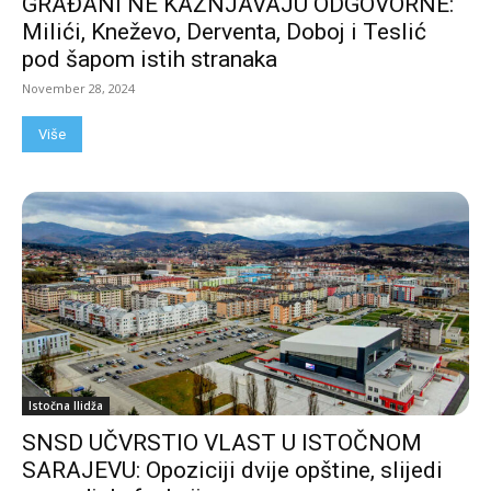
GRAĐANI NE KAŽNJAVAJU ODGOVORNE:
Milići, Kneževo, Derventa, Doboj i Teslić
pod šapom istih stranaka
November 28, 2024
Više
Istočna Ilidža
SNSD UČVRSTIO VLAST U ISTOČNOM
SARAJEVU: Opoziciji dvije opštine, slijedi