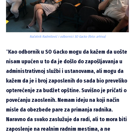
Načelnik Radmilović i odbornici SO Gacko (foto: arhiva)
“
Kao odbornik u SO Gacko mogu da kažem da uošte
nisam upućen u to da je došlo do zapošljavanja u
administrativnoj službi i ustanovama, ali mogu da
kažem da je i broj zaposlenih do sada bio preveliko
opterećenje za budžet opštine. Suvišno je pričati o
povećanju zaoslenih. Nemam ideju na koji način
misle da obezbede pare za primanja radnika.
Naravno da svako zaslužuje da radi, ali to mora biti
zaposlenje na realnim radnim mestima, a ne