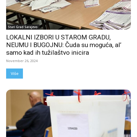
Stari Grad Sarajevo
LOKALNI IZBORI U STAROM GRADU,
NEUMU I BUGOJNU: Čuda su moguća, al’
samo kad ih tužilaštvo inicira
November 26, 2024
Više