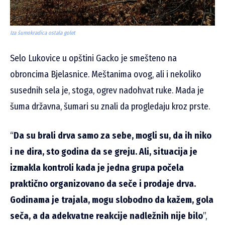
Iza šumokradica ostala golet
Selo Lukovice u opštini Gacko je smešteno na
obroncima Bjelasnice. Meštanima ovog, ali i nekoliko
susednih sela je, stoga, ogrev nadohvat ruke. Mada je
šuma državna, šumari su znali da progledaju kroz prste.
“
Da su brali drva samo za sebe, mogli su, da ih niko
i ne dira, sto godina da se greju. Ali, situacija je
izmakla kontroli kada je jedna grupa počela
praktično organizovano da seče i prodaje drva.
Godinama je trajala, mogu slobodno da kažem, gola
seča, a da adekvatne reakcije nadležnih nije bilo
”,