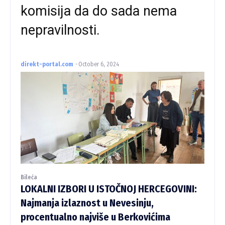
komisija da do sada nema
nepravilnosti.
direkt-portal.com
-
October 6, 2024
Bileća
LOKALNI IZBORI U ISTOČNOJ HERCEGOVINI:
Najmanja izlaznost u Nevesinju,
procentualno najviše u Berkovićima