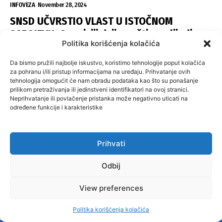
INFOVEZA
November 28, 2024
SNSD UČVRSTIO VLAST U ISTOČNOM
SARAJEVU: Opoziciji dvije opštine, slijedi
Politika korišćenja kolačića
raspodjela funkcija
ISTOČNA ILIDŽA
November 27, 2024
Da bismo pružili najbolje iskustvo, koristimo tehnologije poput kolačića
za pohranu i/ili pristup informacijama na uređaju. Prihvatanje ovih
tehnologija omogućit će nam obradu podataka kao što su ponašanje
NAJPOPULARNIJI ČLANCI
prilikom pretraživanja ili jedinstveni identifikatori na ovoj stranici.
Neprihvatanje ili povlačenje pristanka može negativno uticati na
određene funkcije i karakteristike
VELIKA KLADUŠA I BANOVIĆI ZA PROMJENE:
Višegrad i Centar Sarajevo po starom
BANOVICI
November 29, 2024
Prihvati
GRAĐANI NE KAŽNJAVAJU ODGOVORNE: Milići,
Odbij
Kneževo, Derventa, Doboj i Teslić pod
šapom istih stranaka
View preferences
INFOVEZA
November 28, 2024
Politika korišćenja kolačića
SNSD UČVRSTIO VLAST U ISTOČNOM