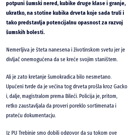
potpuni šumski nered, kubike druge klase i granje,
ukratko, na stotine kubika drveta koje sada truli i
tako predstavlja potencijalnu opasnost za razvoj
šumskih bolesti.
Nemerljiva je šteta nanesena i životinskom svetu jer je
divljač onemogućena da se kreće svojim staništem.
Ali je zato kretanje šumokradica bilo nesmetano.
Upućeni tvrde da je većina tog drveta prošla kroz Gacko
i, dalje, magistralom prema Bileći. Policija je, pritom,
retko zaustavljala da proveri poreklo sortimenata i
prateću dokumentacju.
Iz PU Trebinje smo dobili odgovor da su tokom ove