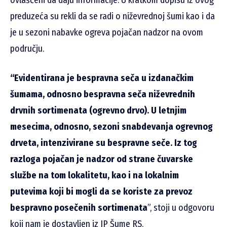
preduzeća su rekli da se radi o niževrednoj šumi kao i da
je u sezoni nabavke ogreva pojačan nadzor na ovom
području.
“Evidentirana je bespravna seča u izdanačkim
šumama, odnosno bespravna seča niževrednih
drvnih sortimenata (ogrevno drvo). U letnjim
mesecima, odnosno, sezoni snabdevanja ogrevnog
drveta, intenzivirane su bespravne seče. Iz tog
razloga pojačan je nadzor od strane čuvarske
službe na tom lokalitetu, kao i na lokalnim
putevima koji bi mogli da se koriste za prevoz
bespravno posečenih sortimenata
”, stoji u odgovoru
koji nam je dostavljen iz JP Šume RS.