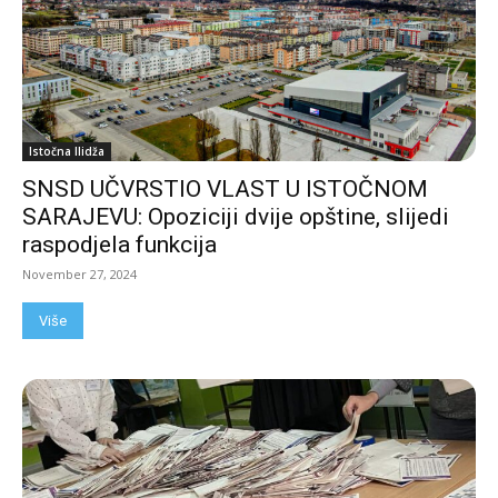
Istočna Ilidža
SNSD UČVRSTIO VLAST U ISTOČNOM
SARAJEVU: Opoziciji dvije opštine, slijedi
raspodjela funkcija
November 27, 2024
Više