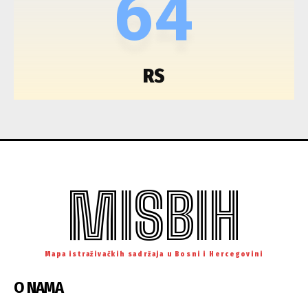
64
RS
MISBIH
Mapa istraživačkih sadržaja u Bosni i Hercegovini
O NAMA