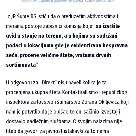
Kako bi rešili problem, promenili su šumara- Šumska uprava Gacko
Iz JP Šume RS ističu da o preduzetim aktivnostima i
merama postoje zapisnici komisija koje ”
su izvršile
uvid u stanje na terenu, a u kojima su sadržani
podaci o lokacijama gde je evidentirana bespravna
seča, procene veličine štete, vrstama drvnih
sortimenata
”.
U odgovoru za “Direkt” nisu naveli kolika je ta
procenjena ukupna šteta Kontaktirali smo i republičkog
inspektora za lovstvo i šumarstvo Zorana Okiljevića koji
nam je potvrdio da je obišao teren, sačinio izveštaj i
dostavio nadležnim službama. O svojim nalazima nije
hteo da govori za javnost istakavši za to nema