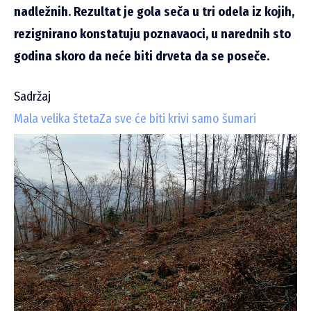
nadležnih. Rezultat je gola seča u tri odela iz kojih,
rezignirano konstatuju poznavaoci, u narednih sto
godina skoro da neće biti drveta da se poseče.
Sadržaj
Mala velika šteta
Za sve će biti krivi samo šumari