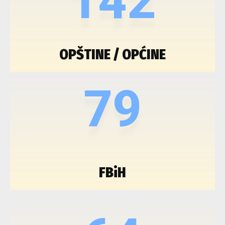
142
OPŠTINE / OPĆINE
79
FBiH