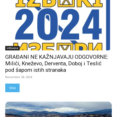
infoveza
GRAĐANI NE KAŽNJAVAJU ODGOVORNE:
Milići, Kneževo, Derventa, Doboj i Teslić
pod šapom istih stranaka
November 28, 2024
Više