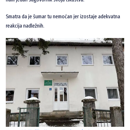
Smatra da je šumar tu nemoćan jer izostaje adekvatna
reakcija nadležnih.