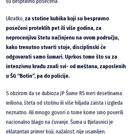
su bespravno posečena.
Ukratko,
za stotine kubika koji su bespravno
posečeni proteklih pet ili više godina, za
neprocenjivu štetu načinjenu na ovom području,
kako trenutno stvarti stoje, disciplinski će
odgovarati samo šumari. Uprkos tome što su za
intenzivnu krađu znali svi- od meštana, zaposlenih
u ŠG “Botin”, pa do policije.
S obzirom da se dubioza JP Šume RS meri desetinama
miliona, šteta od stotinu ili više hiljada zaista i izgleda
neznatno. Ali mnogo govori o tome kome smo poverili
nacionalno blago na čuvanje. Šuma u Bjelasnici je
eklatantan primer koji, nažalost, nije usamljen.