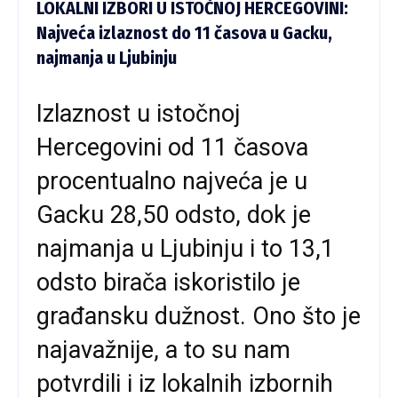
LOKALNI IZBORI U ISTOČNOJ HERCEGOVINI:
Najveća izlaznost do 11 časova u Gacku,
najmanja u Ljubinju
Izlaznost u istočnoj
Hercegovini od 11 časova
procentualno najveća je u
Gacku 28,50 odsto, dok je
najmanja u Ljubinju i to 13,1
odsto birača iskoristilo je
građansku dužnost. Ono što je
najavažnije, a to su nam
potvrdili i iz lokalnih izbornih