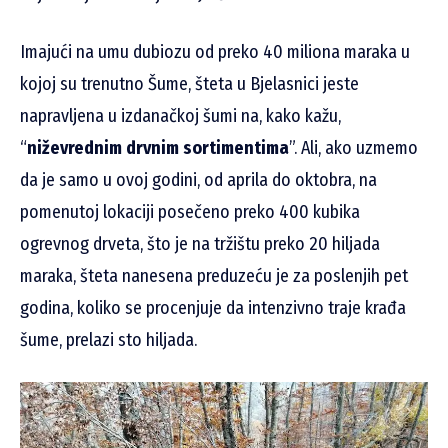
Imajući na umu dubiozu od preko 40 miliona maraka u
kojoj su trenutno Šume, šteta u Bjelasnici jeste
napravljena u izdanačkoj šumi na, kako kažu,
“
niževrednim drvnim sortimentima
”. Ali, ako uzmemo
da je samo u ovoj godini, od aprila do oktobra, na
pomenutoj lokaciji posečeno preko 400 kubika
ogrevnog drveta, što je na tržištu preko 20 hiljada
maraka, šteta nanesena preduzeću je za poslenjih pet
godina, koliko se procenjuje da intenzivno traje krađa
šume, prelazi sto hiljada.