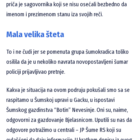
priča je sagovornika koji se nisu osećali bezbedno da
imenom i prezimenom stanu iza svojih reči.
Mala velika šteta
To i ne čudi jer se pomenuta grupa šumokradica toliko
osilila da je u nekoliko navrata novopostavljeni šumar
policiji prijavljivao pretnje.
Kakva je situacija na ovom podruju pokušali smo sa se
raspitamo u Šumskoj upravi u Gacku, u ispostavi
Šumskog gazdinstva “Botin” Nevesinje. Oni su, naime,
odgovorni za gazdovanje Bjelasnicom. Uputili su nas da
odgovore potražimo u centrali – JP Šume RS koji su
ovlašćeni da daju informacije. U kratkom dopisu iz ovog