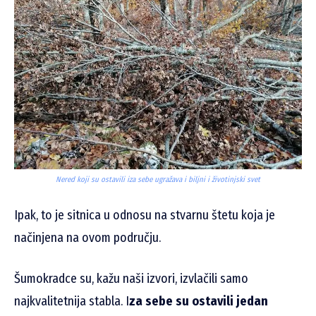
Nered koji su ostavili iza sebe ugražava i biljni i životinjski svet
Ipak, to je sitnica u odnosu na stvarnu štetu koja je
načinjena na ovom području.
Šumokradce su, kažu naši izvori, izvlačili samo
najkvalitetnija stabla. I
za sebe su ostavili jedan