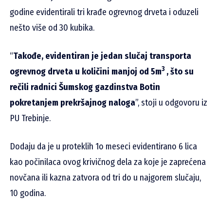
godine evidentirali tri krađe ogrevnog drveta i oduzeli
nešto više od 30 kubika.
“
Takođe, evidentiran je jedan slučaj transporta
3
ogrevnog drveta u količini manjoj od 5m
, što su
rečili radnici Šumskog gazdinstva Botin
pokretanjem prekršajnog naloga
”, stoji u odgovoru iz
PU Trebinje.
Dodaju da je u proteklih 1o meseci evidentirano 6 lica
kao počinilaca ovog krivičnog dela za koje je zaprećena
novčana ili kazna zatvora od tri do u najgorem slučaju,
10 godina.