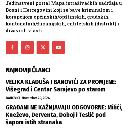
Jedinstveni portal Mapa istraživačkih sadržaja u
Bosni i Hercegovini koji se bave kriminalom i
korupcijom općinskih/opštinskih, gradskih,
kantonalnih/županijskih, entitetskih (distrikt) i
državnih vlasti.
NAJNOVIJI ČLANCI
VELIKA KLADUŠA I BANOVIĆI ZA PROMJENE:
Višegrad i Centar Sarajevo po starom
BANOVICI
November 29, 2024
GRAĐANI NE KAŽNJAVAJU ODGOVORNE: Milići,
Kneževo, Derventa, Doboj i Teslić pod
šapom istih stranaka