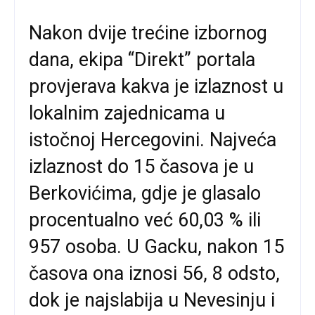
Nakon dvije trećine izbornog
dana, ekipa “Direkt” portala
provjerava kakva je izlaznost u
lokalnim zajednicama u
istočnoj Hercegovini. Najveća
izlaznost do 15 časova je u
Berkovićima, gdje je glasalo
procentualno već 60,03 % ili
957 osoba. U Gacku, nakon 15
časova ona iznosi 56, 8 odsto,
dok je najslabija u Nevesinju i