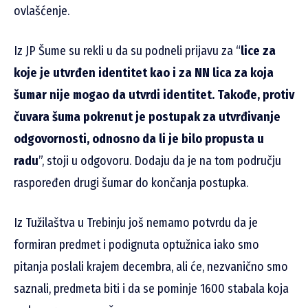
ovlašćenje.
Iz JP Šume su rekli u da su podneli prijavu za “
lice za
koje je utvrđen identitet kao i za NN lica za koja
šumar nije mogao da utvrdi identitet. Takođe, protiv
čuvara šuma pokrenut je postupak za utvrđivanje
odgovornosti, odnosno da li je bilo propusta u
radu
”, stoji u odgovoru. Dodaju da je na tom području
raspoređen drugi šumar do končanja postupka.
Iz Tužilaštva u Trebinju još nemamo potvrdu da je
formiran predmet i podignuta optužnica iako smo
pitanja poslali krajem decembra, ali će, nezvanično smo
saznali, predmeta biti i da se pominje 1600 stabala koja