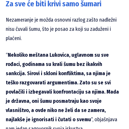
Za sve će biti krivi samo šumari
Nezameranje je možda osnovni razlog zašto nadležni
nisu čuvali šumu, što je posao za koji su zaduženi i
plaćeni.
“
Nekoliko meštana Lukovica, uglavnom su sve
rođaci, godinama su krali šumu bez ikakvih
sankcija. Sirovi i skloni konfliktima, sa njima je
teško razgovarati argumentima. Zato su se svi
povlačili i izbegavali konfrontaciju sa njima. Mada
je državna, oni šumu posmatraju kao svoje
vlasništvo, a ovde niko ne želi da se zamera,
najlakše je ignorisati i čutati o svemu
”, objašnjava
nam jedan sagovornik svoja iskustva.