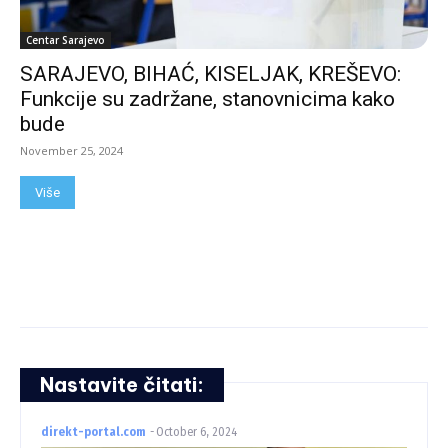
Centar Sarajevo
SARAJEVO, BIHAĆ, KISELJAK, KREŠEVO:
Funkcije su zadržane, stanovnicima kako
bude
November 25, 2024
Više
Nastavite čitati:
direkt-portal.com
-
October 6, 2024