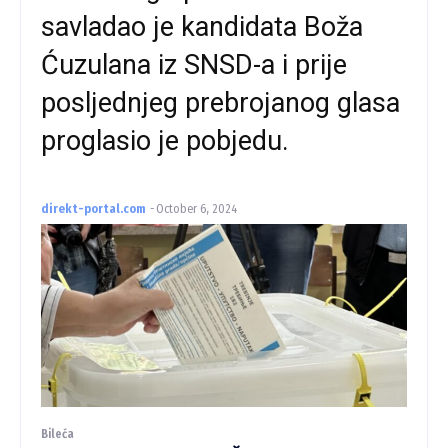
savladao je kandidata Boža
Ćuzulana iz SNSD-a i prije
posljednjeg prebrojanog glasa
proglasio je pobjedu.
direkt-portal.com
-
October 6, 2024
Bileća