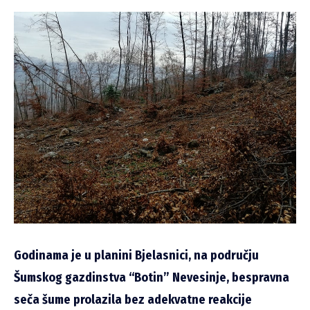
Godinama je u planini Bjelasnici, na području
Šumskog gazdinstva “Botin” Nevesinje, bespravna
seča šume prolazila bez adekvatne reakcije