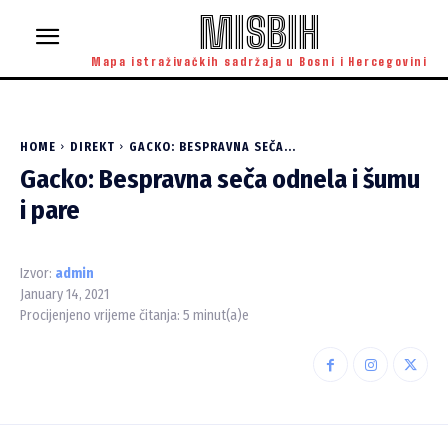
MISBIH
Mapa istraživačkih sadržaja u Bosni i Hercegovini
HOME
DIREKT
GACKO: BESPRAVNA SEČA...
Gacko: Bespravna seča odnela i šumu
i pare
Izvor:
admin
January 14, 2021
Procijenjeno vrijeme čitanja:
5
minut(a)e