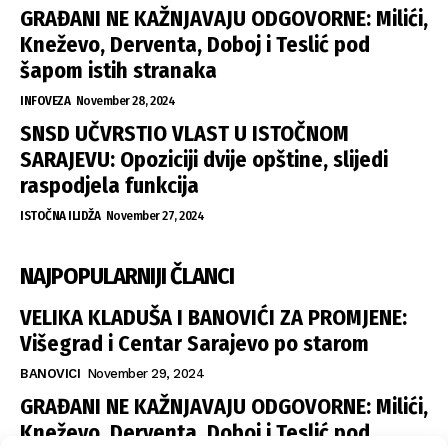
GRAĐANI NE KAŽNJAVAJU ODGOVORNE: Milići,
Kneževo, Derventa, Doboj i Teslić pod
šapom istih stranaka
INFOVEZA
November 28, 2024
SNSD UČVRSTIO VLAST U ISTOČNOM
SARAJEVU: Opoziciji dvije opštine, slijedi
raspodjela funkcija
ISTOČNA ILIDŽA
November 27, 2024
NAJPOPULARNIJI ČLANCI
VELIKA KLADUŠA I BANOVIĆI ZA PROMJENE:
Višegrad i Centar Sarajevo po starom
BANOVICI
November 29, 2024
GRAĐANI NE KAŽNJAVAJU ODGOVORNE: Milići,
Kneževo, Derventa, Doboj i Teslić pod