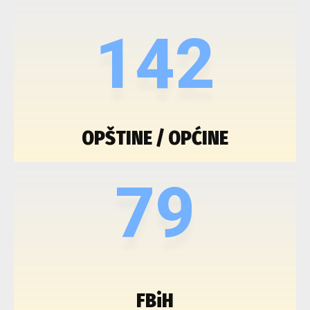
142
OPŠTINE / OPĆINE
79
FBiH