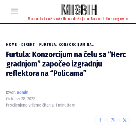
MISBIH
Mapa istraživačkih sadržaja u Bosni i Hercegovini
HOME
DIREKT
FURTULA: KONZORCIJUM NA...
Furtula: Konzorcijum na čelu sa “Herc
gradnjom” započeo izgradnju
reflektora na “Policama”
Izvor:
admin
October 28, 2022
Procijenjeno vrijeme čitanja:
1
minut(a)e