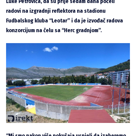
Luke Petrovića, da su prije sedam dana počeli
radovi na izgradnji reflektora na stadionu
Fudbalskog kluba “Leotar” i da je izvođač radova
konzorcijum na čelu sa “Herc gradnjom”.
“Mi smo nakon više pokušaja uspjeli da izaberemo