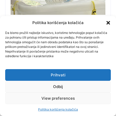
Bileća
Politika korišćenja kolačića
LOKALNI IZBORI U ISTOČNOJ HERCEGOVINI:
Da bismo pružili najbolje iskustvo, koristimo tehnologije poput kolačića
Najveća izlaznost do 11 časova u Gacku,
za pohranu i/ili pristup informacijama na uređaju. Prihvatanje ovih
najmanja u Ljubinju
tehnologija omogućit će nam obradu podataka kao što su ponašanje
prilikom pretraživanja ili jedinstveni identifikatori na ovoj stranici.
Neprihvatanje ili povlačenje pristanka može negativno uticati na
određene funkcije i karakteristike
Izlaznost u istočnoj
Hercegovini od 11 časova
Prihvati
procentualno najveća je u
Gacku 28,50 odsto, dok je
Odbij
najmanja u Ljubinju i to 13,1
View preferences
odsto birača iskoristilo je
Politika korišćenja kolačića