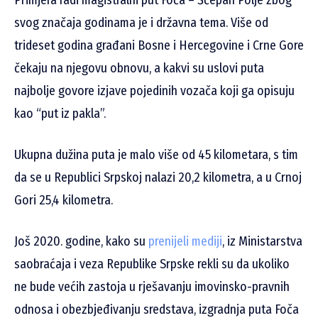
Primjera radi magistralni put Foča – Šćepan Polje zbog
svog značaja godinama je i državna tema. Više od
trideset godina građani Bosne i Hercegovine i Crne Gore
čekaju na njegovu obnovu, a kakvi su uslovi puta
najbolje govore izjave pojedinih vozača koji ga opisuju
kao “put iz pakla”.
Ukupna dužina puta je malo više od 45 kilometara, s tim
da se u Republici Srpskoj nalazi 20,2 kilometra, a u Crnoj
Gori 25,4 kilometra.
Još 2020. godine, kako su
prenijeli mediji
, iz Ministarstva
saobraćaja i veza Republike Srpske rekli su da ukoliko
ne bude većih zastoja u rješavanju imovinsko-pravnih
odnosa i obezbjeđivanju sredstava, izgradnja puta Foča