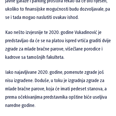
javne garaže i parking prostora rekao da će biti riješen,
ukoliko to finansijske mogućnosti budu dozvoljavale, pa
se i tada mogao naslutiti ovakav ishod.
Kao nešto izvjesnije te 2020. godine Vukadinović je
predstavljao da će se na platou ispred vrtića graditi dvije
zgrade za mlade bračne parove, višečlane porodice i
kadrove sa tamošnjih fakulteta.
Iako najavljivane 2020. godine, pomenute zgrade još
nisu izgrađene. Doduše, u toku je izgradnja zgrade za
mlade bračne parove, koja će imati pedeset stanova, a
prema očekivanjima predstavnika opštine biće useljiva
naredne godine.