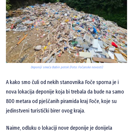
Deponiji smeća Babin potok (Foto: Fočanske novosti)
A kako smo čuli od nekih stanovnika Foče sporna je i
nova lokacija deponije koja bi trebala da bude na samo
800 metara od pješčanih piramida kraj Foče, koje su
jedinstveni turistički birer ovog kraja.
Naime, odluku o lokaciji nove deponije je donijela