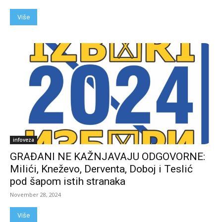
Više
infoveza
GRAĐANI NE KAŽNJAVAJU ODGOVORNE:
Milići, Kneževo, Derventa, Doboj i Teslić
pod šapom istih stranaka
November 28, 2024
Više