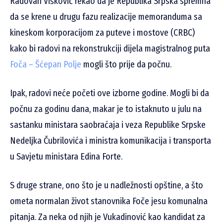
Radovan Višković rekao da je Republika Srpska spremna
da se krene u drugu fazu realizacije memoranduma sa
kineskom korporacijom za puteve i mostove (CRBC)
kako bi radovi na rekonstrukciji dijela magistralnog puta
Foča – Šćepan Polje
mogli što prije da počnu.
Ipak, radovi neće početi ove izborne godine. Mogli bi da
počnu za godinu dana, makar je to istaknuto u julu na
sastanku ministara saobraćaja i veza Republike Srpske
Nedeljka Čubrilovića i ministra komunikacija i transporta
u Savjetu ministara Edina Forte.
S druge strane, ono što je u nadležnosti opštine, a što
ometa normalan život stanovnika Foče jesu komunalna
pitanja. Za neka od njih je Vukadinović kao kandidat za