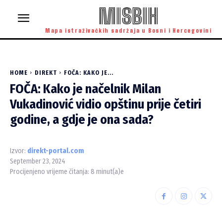
MISBIH
Mapa istraživačkih sadržaja u Bosni i Hercegovini
HOME
DIREKT
FOČA: KAKO JE...
FOČA: Kako je načelnik Milan
Vukadinović vidio opštinu prije četiri
godine, a gdje je ona sada?
Izvor:
direkt-portal.com
September 23, 2024
Procijenjeno vrijeme čitanja:
8
minut(a)e