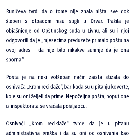
Runićeva tvrdi da o tome nije znala ništa, sve dok
šleperi s otpadom nisu stigli u Drvar. Tražila je
objašnjenje od Opštinskog suda u Livnu, ali su i njoj
odgovorili da je „mjesecima preduzeće primalo poštu na
ovoj adresi i da nije bilo nikakve sumnje da je ona
sporna.“
Pošta je na neki volšeban način zaista stizala do
osnivača „Krom reciklaže“, bar kada su u pitanju koverte,
koje su oni željeli da prime. Nepoželjna pošta, poput one
iz inspektorata se vraćala pošiljaocu.
Osnivači „Krom reciklaže“ tvrde da je u pitanu
administrativna greška i da su oni od osnivanja kao