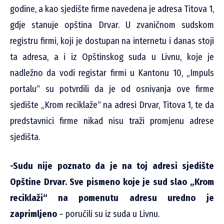
godine, a kao sjedište firme navedena je adresa Titova 1,
gdje stanuje opština Drvar. U zvaničnom sudskom
registru firmi, koji je dostupan na internetu i danas stoji
ta adresa, a i iz Opštinskog suda u Livnu, koje je
nadležno da vodi registar firmi u Kantonu 10, „Impuls
portalu“ su potvrdili da je od osnivanja ove firme
sjedište „Krom reciklaže“ na adresi Drvar, Titova 1, te da
predstavnici firme nikad nisu traži promjenu adrese
sjedišta.
-Sudu nije poznato da je na toj adresi sjedište
Opštine Drvar. Sve pismeno koje je sud slao „Krom
reciklaži“ na pomenutu adresu uredno je
zaprimljeno
– poručili su iz suda u Livnu.