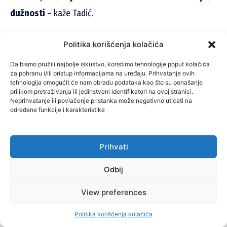
dužnosti
– kaže Tadić.
Konačno je nadomak cilja, jer su osnivači „Krom
Politika korišćenja kolačića
reciklaže“ imenovali novog direktora, a u pitanju je
Da bismo pružili najbolje iskustvo, koristimo tehnologije poput kolačića
mladić od 23 godine iz jednog sela u Vojvodini.
za pohranu i/ili pristup informacijama na uređaju. Prihvatanje ovih
tehnologija omogućit će nam obradu podataka kao što su ponašanje
prilikom pretraživanja ili jedinstveni identifikatori na ovoj stranici.
Neprihvatanje ili povlačenje pristanka može negativno uticati na
određene funkcije i karakteristike
Prihvati
Odbij
View preferences
Politika korišćenja kolačića