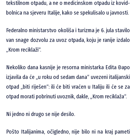
tekstilnom otpadu, a ne o medicinskom otpadu iz kovid-
bolnica na sjeveru Italije, kako se spekulisalo u javnosti.
Federalno ministarstvo okoliša i turizma je 6. jula stavilo
van snage dozvolu za uvoz otpada, koju je ranije izdalo
„Krom reciklaži“.
Nekoliko dana kasnije je resorna ministarka Edita Đapo
izjavila da će „u roku od sedam dana“ uvezeni italijanski
otpad „biti riješen“: ili će biti vraćen u Italiju ili će se za
otpad morati pobrinuti uvoznik, dakle, „Krom reciklaža“.
Ni jedno ni drugo se nije desilo.
Pošto Italijanima, očigledno, nije bilo ni na kraj pameti