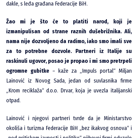
dakle, s leđa građana Federacije BiH.
Žao mi je što će to platiti narod, koji je
izmanipulisan od strane raznih dušebrižnika. Ali,
nama nije dozvoljeno da radimo, iako smo imali sve
za to potrebne dozvole. Partneri iz Italije su
raskinuli ugovor, posao je propao i mi smo pretrpeli
ogromne gubitke
– kaže za „Impuls portal“ Miljan
Lainović iz Novog Sada, jedan od suvlasnika firme
„Krom reciklaža“ d.o.o. Drvar, koja je uvezla italijanski
otpad.
Lainović i njegovi partneri tvrde da je Ministarstvo
okoliša i turizma Federacije BiH „bez ikakvog osnova“ i
„pod pritiskom javnosti i politike“ njihovoj firmi oduzelo