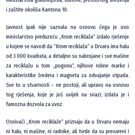
i zaštite okoliša Kantona 10.
Javnost ipak nije saznala na osnovu čega je ovo
ministarstvo preduzeću „Krom reciklaža“ izdalo rješenje
u kojem se navodi da “Krom reciklaža” u Drvaru ima halu
od 3 000 kvadrata, a detaljno su nabrojane i sve mašine
za reciklažu u tom „pogonu“, njihove robne marke i
karakteristike šredera i magneta za odvajanje otpada.
Sve to u stvarnosti – ne postoji, ali upravo na osnovu
tog rješenja, koje je još uvijek na snazi, izdata je i
famozna dozvola za uvoz.
Osnivači „Krom reciklaže“ priznaju da u Drvaru nemaju
ni halu, ni mašine, ni radnike, ali tvrde da su prevareni i