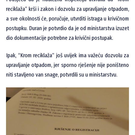
reciklaža” krši i zakon i dozvolu za upravljanje otpadom,
a sve okolnosti će, poručuje, utvrditi istraga u krivičnom
postupku. Duran je potvrdio da je od ministarstva izuzet
dio dokumentacije potrebne za krivični postupak.
Ipak, “Krom reciklaža” još uvijek ima važeću dozvolu za
upravljanje otpadom, jer sporno rješenje nije poništeno
niti stavljeno van snage, potvrdili su u ministarstvu.