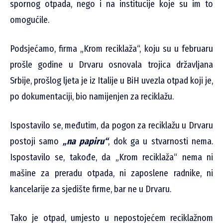
spornog otpada, nego i na institucije koje su im to
omogućile.
Podsjećamo, firma „Krom reciklaža“, koju su u februaru
prošle godine u Drvaru osnovala trojica državljana
Srbije, prošlog ljeta je iz Italije u BiH uvezla otpad koji je,
po dokumentaciji, bio namijenjen za reciklažu.
Ispostavilo se, međutim, da pogon za reciklažu u Drvaru
postoji samo
„na papiru“
, dok ga u stvarnosti nema.
Ispostavilo se, takođe, da „Krom reciklaža“ nema ni
mašine za preradu otpada, ni zaposlene radnike, ni
kancelarije za sjedište firme, bar ne u Drvaru.
Tako je otpad, umjesto u nepostojećem reciklažnom