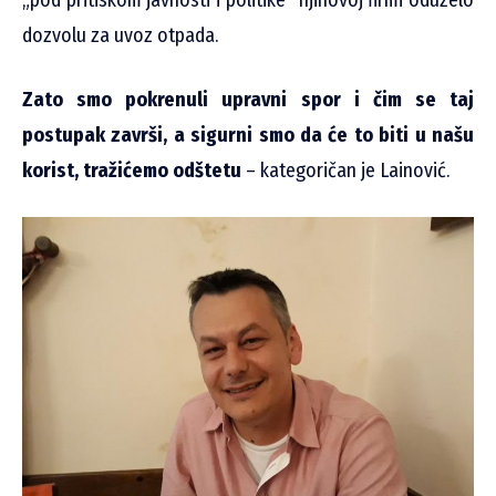
dozvolu za uvoz otpada.
Zato smo pokrenuli upravni spor i čim se taj
postupak završi, a sigurni smo da će to biti u našu
korist, tražićemo odštetu
– kategoričan je Lainović.