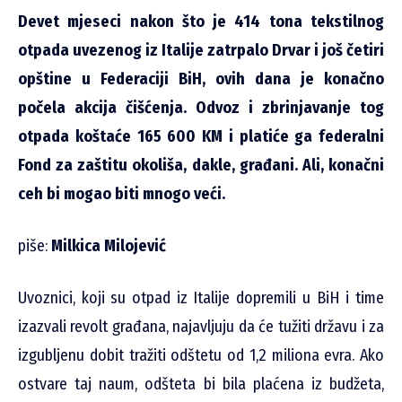
Devet mjeseci nakon što je 414 tona tekstilnog
otpada uvezenog iz Italije zatrpalo Drvar i još četiri
opštine u Federaciji BiH, ovih dana je konačno
počela akcija čišćenja. Odvoz i zbrinjavanje tog
otpada koštaće 165 600 KM i platiće ga federalni
Fond za zaštitu okoliša, dakle, građani. Ali, konačni
ceh bi mogao biti mnogo veći.
piše:
Milkica Milojević
Uvoznici, koji su otpad iz Italije dopremili u BiH i time
izazvali revolt građana, najavljuju da će tužiti državu i za
izgubljenu dobit tražiti odštetu od 1,2 miliona evra. Ako
ostvare taj naum, odšteta bi bila plaćena iz budžeta,