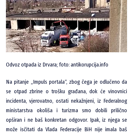
Odvoz otpada iz Drvara; foto: antikorupcija.info
Na pitanje „Impuls portala“, zbog čega je odlučeno da
se otpad zbrine o trošku građana, dok će vinovnici
incidenta, vjerovatno, ostati nekažnjeni, iz Federalnog
ministarstva okoliša i turizma smo dobili prilično
opširan i ne baš konkretan odgovor. Ipak, iz njega se
može isčitati da Vlada Federacije BiH nije imala baš