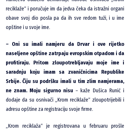
reciklaže“ i poručuje im da jedva čeka da istražni organi
obave svoj dio posla pa da ih sve redom tuži, i u ime
opštine i u svoje ime.
– Oni su imali namjeru da Drvar i ove rijetko
naseljene opštine zatrpaju evropskim otpadom i da
profitiraju. Pritom zloupotrebljavaju moje ime i
saradnju koju imam sa zvaničnicima Republike
Srbije. Čiju su podršku imali u tim zlim namjerama,
ne znam. Moju sigurno nisu
– kaže Dušica Runić i
dodaje da su osnivači „Krom reciklaže“ zloupotrijebili i
adresu opštine za registraciju svoje firme.
„Krom reciklaža“ je registrovana u februaru prošle