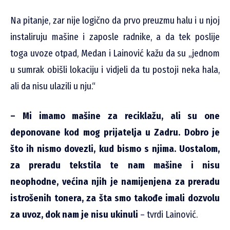
Na pitanje, zar nije logično da prvo preuzmu halu i u njoj
instaliruju mašine i zaposle radnike, a da tek poslije
toga uvoze otpad, Medan i Lainović kažu da su „jednom
u sumrak obišli lokaciju i vidjeli da tu postoji neka hala,
ali da nisu ulazili u nju.“
– Mi imamo mašine za reciklažu, ali su one
deponovane kod mog prijatelja u Zadru. Dobro je
što ih nismo dovezli, kud bismo s njima. Uostalom,
za preradu tekstila te nam mašine i nisu
neophodne, većina njih je namijenjena za preradu
istrošenih tonera, za šta smo takođe imali dozvolu
za uvoz, dok nam je nisu ukinuli
– tvrdi Lainović.