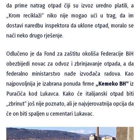
da prime natrag otpad čiji su izvoz uredno platili, a
„Krom reciklaži“ niko nije mogao ući u trag, da im
dostavi naredbu inspektora da uklone otpad, moralo se
naći neko drugo rješenje.
Odlučeno je da Fond za zaštitu okoliša Federacije BiH
obezbijedi novac za odvoz i zbrinjavanje otpada, a da
federalno ministarstvo nađe izvođača radova. Kao
najpovoljnija je izabrana ponuda firme
„Kemeko BH“
iz
Puračića kod Lukavca. Kako će italijanski otpad biti
„zbrinut“ još nije poznato, ali je najvjerovatnija opcija da
će on biti spaljen u cementari Lukavac.