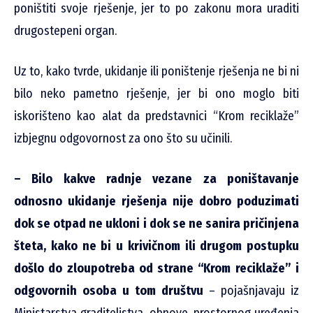
poništiti svoje rješenje, jer to po zakonu mora uraditi
drugostepeni organ.
Uz to, kako tvrde, ukidanje ili poništenje rješenja ne bi ni
bilo neko pametno rješenje, jer bi ono moglo biti
iskorišteno kao alat da predstavnici “Krom reciklaže”
izbjegnu odgovornost za ono što su učinili.
– Bilo kakve radnje vezane za poništavanje
odnosno ukidanje rješenja nije dobro poduzimati
dok se otpad ne ukloni i dok se ne sanira pričinjena
šteta, kako ne bi u krivičnom ili drugom postupku
došlo do zloupotreba od strane “Krom reciklaže” i
odgovornih osoba u tom društvu
– pojašnjavaju iz
Ministarstva graditeljstva, obnove, prostornog uređenja