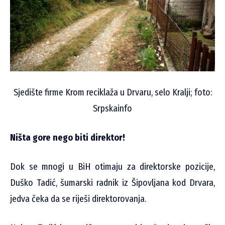
Sjedište firme Krom reciklaža u Drvaru, selo Kralji; foto:
Srpskainfo
Ništa gore nego biti direktor!
Dok se mnogi u BiH otimaju za direktorske pozicije,
Duško Tadić, šumarski radnik iz Šipovljana kod Drvara,
jedva čeka da se riješi direktorovanja.