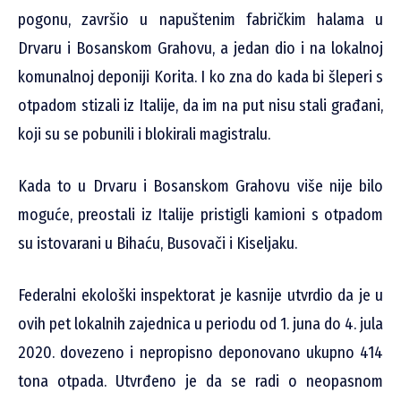
pogonu, završio u napuštenim fabričkim halama u
Drvaru i Bosanskom Grahovu, a jedan dio i na lokalnoj
komunalnoj deponiji Korita. I ko zna do kada bi šleperi s
otpadom stizali iz Italije, da im na put nisu stali građani,
koji su se pobunili i blokirali magistralu.
Kada to u Drvaru i Bosanskom Grahovu više nije bilo
moguće, preostali iz Italije pristigli kamioni s otpadom
su istovarani u Bihaću, Busovači i Kiseljaku.
Federalni ekološki inspektorat je kasnije utvrdio da je u
ovih pet lokalnih zajednica u periodu od 1. juna do 4. jula
2020. dovezeno i nepropisno deponovano ukupno 414
tona otpada. Utvrđeno je da se radi o neopasnom