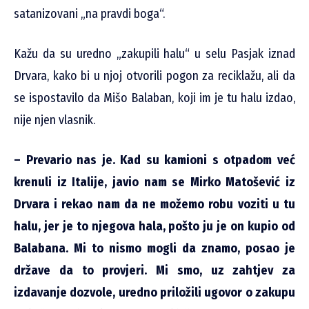
satanizovani „na pravdi boga“.
Kažu da su uredno „zakupili halu“ u selu Pasjak iznad
Drvara, kako bi u njoj otvorili pogon za reciklažu, ali da
se ispostavilo da Mišo Balaban, koji im je tu halu izdao,
nije njen vlasnik.
– Prevario nas je. Kad su kamioni s otpadom već
krenuli iz Italije, javio nam se Mirko Matošević iz
Drvara i rekao nam da ne možemo robu voziti u tu
halu, jer je to njegova hala, pošto ju je on kupio od
Balabana. Mi to nismo mogli da znamo, posao je
države da to provjeri. Mi smo, uz zahtjev za
izdavanje dozvole, uredno priložili ugovor o zakupu