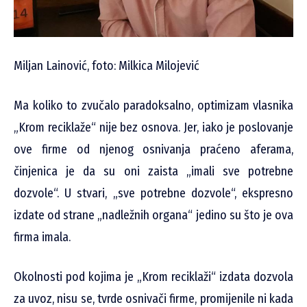
Miljan Lainović, foto: Milkica Milojević
Ma koliko to zvučalo paradoksalno, optimizam vlasnika
„Krom reciklaže“ nije bez osnova. Jer, iako je poslovanje
ove firme od njenog osnivanja praćeno aferama,
činjenica je da su oni zaista „imali sve potrebne
dozvole“. U stvari, „sve potrebne dozvole“, ekspresno
izdate od strane „nadležnih organa“ jedino su što je ova
firma imala.
Okolnosti pod kojima je „Krom reciklaži“ izdata dozvola
za uvoz, nisu se, tvrde osnivači firme, promijenile ni kada