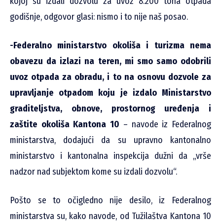
kojoj su izdali dozvolu za uvoz 8.200 tona otpada
godišnje, odgovor glasi: nismo i to nije naš posao.
-Federalno ministarstvo okoliša i turizma nema
obavezu da izlazi na teren, mi smo samo odobrili
uvoz otpada za obradu, i to na osnovu dozvole za
upravljanje otpadom koju je izdalo Ministarstvo
graditeljstva, obnove, prostornog uređenja i
zaštite okoliša Kantona 10
– navode iz Federalnog
ministarstva, dodajući da su upravno kantonalno
ministarstvo i kantonalna inspekcija dužni da „vrše
nadzor nad subjektom kome su izdali dozvolu“.
Pošto se to očigledno nije desilo, iz Federalnog
ministarstva su, kako navode, od Tužilaštva Kantona 10