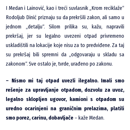
I Medan i Lainović, kao i treći suvlasnik „Krom reciklaže“
Rodoljub Dinić priznaju su da prekršili zakon, ali samo u
jednom „detalju“. Silom prilika su, kažu, napravili
prekršaj, jer su legalno uvezeni otpad privremeno
uskladištili na lokacije koje nisu za to predviđene. Za taj
su prekršaj bili spremni da „odgovaraju u skladu sa
zakonom“. Sve ostalo je, tvrde, urađeno po zakonu.
– Nismo mi taj otpad uvezli ilegalno. Imali smo
rešenje za upravljanje otpadom, dozvolu za uvoz,
legalno sklopljen ugovor, kamioni s otpadom su
uredno ocarinjeni na graničnim prelazima, platili
smo porez, carinu, dobavljače
– kaže Medan.