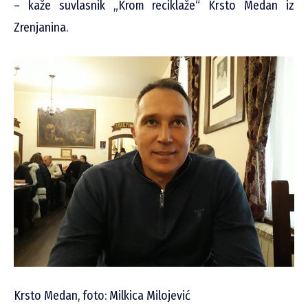
– kaže suvlasnik „Krom reciklaže“ Krsto Medan iz
Zrenjanina.
Krsto Medan, foto: Milkica Milojević