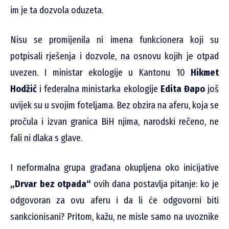
im je ta dozvola oduzeta.
Nisu se promijenila ni imena funkcionera koji su
potpisali rješenja i dozvole, na osnovu kojih je otpad
uvezen. I ministar ekologije u Kantonu 10
Hikmet
Hodžić
i federalna ministarka ekologije
Edita Đapo
još
uvijek su u svojim foteljama. Bez obzira na aferu, koja se
pročula i izvan granica BiH njima, narodski rečeno, ne
fali ni dlaka s glave.
I neformalna grupa građana okupljena oko inicijative
„Drvar bez otpada“
ovih dana postavlja pitanje: ko je
odgovoran za ovu aferu i da li će odgovorni biti
sankcionisani? Pritom, kažu, ne misle samo na uvoznike