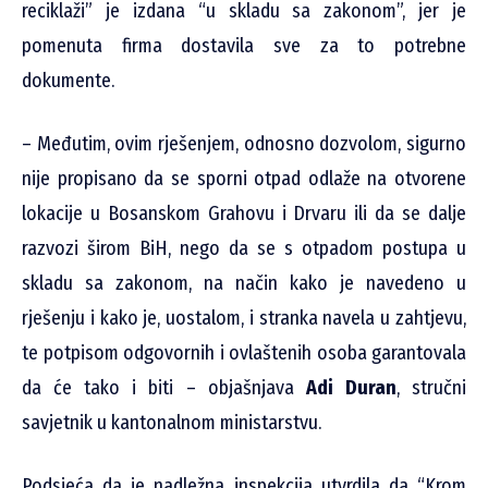
reciklaži” je izdana “u skladu sa zakonom”, jer je
pomenuta firma dostavila sve za to potrebne
dokumente.
– Međutim, ovim rješenjem, odnosno dozvolom, sigurno
nije propisano da se sporni otpad odlaže na otvorene
lokacije u Bosanskom Grahovu i Drvaru ili da se dalje
razvozi širom BiH, nego da se s otpadom postupa u
skladu sa zakonom, na način kako je navedeno u
rješenju i kako je, uostalom, i stranka navela u zahtjevu,
te potpisom odgovornih i ovlaštenih osoba garantovala
da će tako i biti – objašnjava
Adi Duran
, stručni
savjetnik u kantonalnom ministarstvu.
Podsjeća da je nadležna inspekcija utvrdila da “Krom