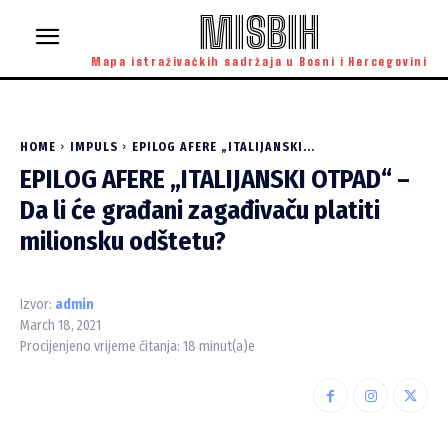
MISBIH
Mapa istraživačkih sadržaja u Bosni i Hercegovini
HOME
IMPULS
EPILOG AFERE „ITALIJANSKI...
EPILOG AFERE „ITALIJANSKI OTPAD“ –
Da li će građani zagađivaču platiti
milionsku odštetu?
Izvor:
admin
March 18, 2021
Procijenjeno vrijeme čitanja:
18
minut(a)e