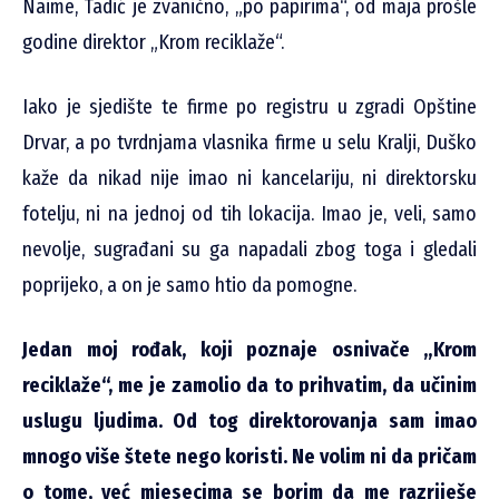
Naime, Tadić je zvanično, „po papirima“, od maja prošle
godine direktor „Krom reciklaže“.
Iako je sjedište te firme po registru u zgradi Opštine
Drvar, a po tvrdnjama vlasnika firme u selu Kralji, Duško
kaže da nikad nije imao ni kancelariju, ni direktorsku
fotelju, ni na jednoj od tih lokacija. Imao je, veli, samo
nevolje, sugrađani su ga napadali zbog toga i gledali
poprijeko, a on je samo htio da pomogne.
Jedan moj rođak, koji poznaje osnivače „Krom
reciklaže“, me je zamolio da to prihvatim, da učinim
uslugu ljudima. Od tog direktorovanja sam imao
mnogo više štete nego koristi. Ne volim ni da pričam
o tome, već mjesecima se borim da me razriješe