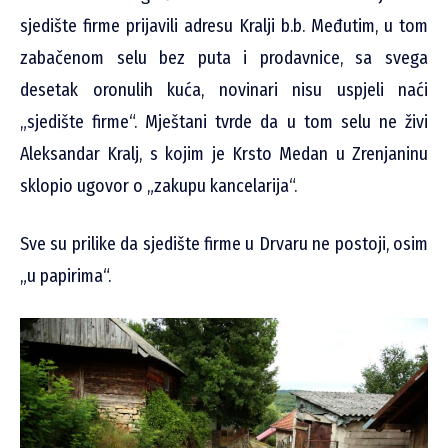
sjedište firme prijavili adresu Kralji b.b. Međutim, u tom
zabačenom selu bez puta i prodavnice, sa svega
desetak oronulih kuća, novinari nisu uspjeli naći
„sjedište firme“. Mještani tvrde da u tom selu ne živi
Aleksandar Kralj, s kojim je Krsto Medan u Zrenjaninu
sklopio ugovor o „zakupu kancelarija“.
Sve su prilike da sjedište firme u Drvaru ne postoji, osim
„u papirima“.