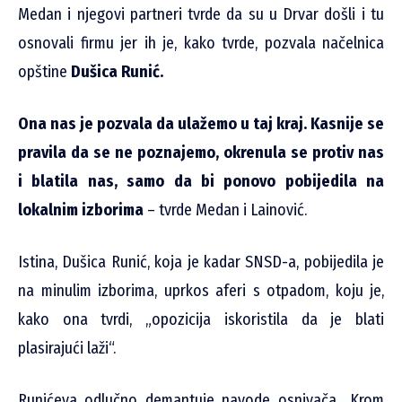
Medan i njegovi partneri tvrde da su u Drvar došli i tu
osnovali firmu jer ih je, kako tvrde, pozvala načelnica
opštine
Dušica Runić.
Ona nas je pozvala da ulažemo u taj kraj. Kasnije se
pravila da se ne poznajemo, okrenula se protiv nas
i blatila nas, samo da bi ponovo pobijedila na
lokalnim izborima
– tvrde Medan i Lainović.
Istina, Dušica Runić, koja je kadar SNSD-a, pobijedila je
na minulim izborima, uprkos aferi s otpadom, koju je,
kako ona tvrdi, „opozicija iskoristila da je blati
plasirajući laži“.
Runićeva odlučno demantuje navode osnivača „Krom