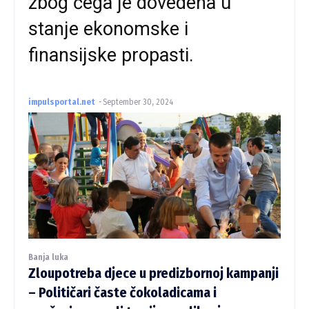
zbog čega je dovedena u
stanje ekonomske i
finansijske propasti.
impulsportal.net
-
September 30, 2024
Banja luka
Zloupotreba djece u predizbornoj kampanji
– Političari časte čokoladicama i