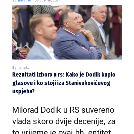
zurnal.info
-
October 10, 2024
Banja luka
Rezultati izbora u rs: Kako je Dodik kupio
glasove i ko stoji iza Stanivukovićevog
uspjeha?
Milorad Dodik u RS suvereno
vlada skoro dvije decenije, za
to vrijeme je ovaj bh. entitet