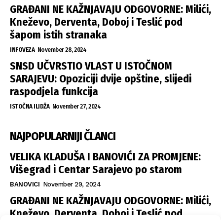
GRAĐANI NE KAŽNJAVAJU ODGOVORNE: Milići,
Kneževo, Derventa, Doboj i Teslić pod
šapom istih stranaka
INFOVEZA
November 28, 2024
SNSD UČVRSTIO VLAST U ISTOČNOM
SARAJEVU: Opoziciji dvije opštine, slijedi
raspodjela funkcija
ISTOČNA ILIDŽA
November 27, 2024
NAJPOPULARNIJI ČLANCI
VELIKA KLADUŠA I BANOVIĆI ZA PROMJENE:
Višegrad i Centar Sarajevo po starom
BANOVICI
November 29, 2024
GRAĐANI NE KAŽNJAVAJU ODGOVORNE: Milići,
Kneževo, Derventa, Doboj i Teslić pod