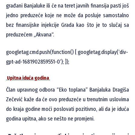
građani Banjaluke ili će na teret javnih finansija pasti još
jedno preduzeće koje ne može da posluje samostalno
bez finansijske injekcije Grada kao što je to slučaj sa
preduzećem „Akvana“.
googletag.cmd.push(function() { googletag.display(‘div-
gpt-ad-1681902859551-0’); });
Upitna iduća godina
Član upravnog odbora “Eko toplana” Banjaluka Dragiša
Zečević kaže da će ovo preduzeće u trenutnim uslovima
do kraja godine moći poslovati pozitivno, ali da je iduća
godina upitna, ako se nešto ne promjeni.