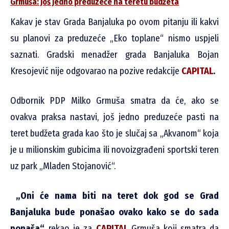
Grmuša: Još jedno preduzeće na teretu budžeta
Kakav je stav Grada Banjaluka po ovom pitanju ili kakvi
su planovi za preduzeće „Eko toplane“ nismo uspjeli
saznati. Gradski menadžer grada Banjaluka Bojan
Kresojević nije odgovarao na pozive redakcije
CAPITAL
.
Odbornik PDP Milko Grmuša smatra da će, ako se
ovakva praksa nastavi, još jedno preduzeće pasti na
teret budžeta grada kao što je slučaj sa „Akvanom“ koja
je u milionskim gubicima ili novoizgrađeni sportski teren
uz park „Mladen Stojanović“.
„Oni će nama biti na teret dok god se Grad
Banjaluka bude ponašao ovako kako se do sada
ponaša“,
rekao je za
CAPITAL
Grmuša koji smatra da