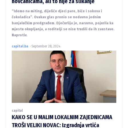
novčanicama, ali to nije za slikanje
“Idemo na miting, dijeliće djeci pare, biće i sokova i
čokoladica”. Ovakav glas pronio se nedavno jednim
banjalučkim predgrađem. Dječurlija je, naravno, pojurila ka
mjestu okupljanja, a roditelji se nisu trudili da ih zaustave.
Naprotiv.
capital.ba
-
September 28, 2024
capital
KAKO SE U MALIM LOKALNIM ZAJEDNICAMA
TROŠI VELIKI NOVAC: Izgradnja vrtića