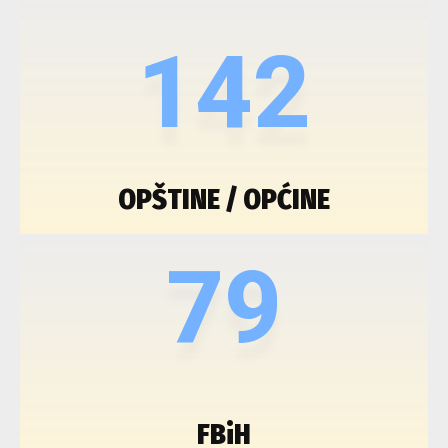
142
OPŠTINE / OPĆINE
79
FBiH