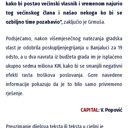
kako bi postao većinski vlasnik i vremenom najurio
tog većinskog člana i našao nekoga ko bi se
ozbiljno time pozabavio“,
zaključio je Grmuša.
Podsjećamo, nakon višemjesečnog natezanja gradska
vlast je odobrila poskupljenjegrijanja u Banjaluci za 19
odsto, a u dva navrata iz budžeta grada im je isplaćeno
ukupno sedma miliona KM, kako bi se smanjili negativni
efekti rasta troškova poslovanja. Gore navedene
informacije pokazuju da je to bilo samo privremeno
rješenje.
CAPITAL
: V. Popović
Preuzimanje dijelova teksta ili teksta u cjelini je