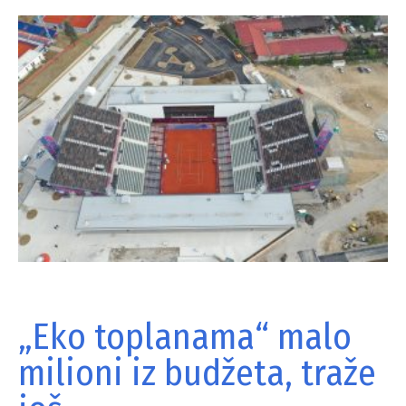
„Eko toplanama“ malo
milioni iz budžeta, traže