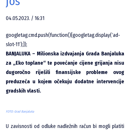
još
04.05.2023. / 16:31
googletag.cmd.push(function(){googletag.display(‘ad-
slot-11’);});
BANJALUKA – Milionska izdvajanja Grada Banjaluka
za „Eko toplane“ te povećanje cijene grijanja nisu
dugoročno riješili finansijske probleme ovog
preduzeća u kojem očekuju dodatne intervencije
gradskih vlasti.
FOTO: Grad Banjaluka
U zavisnosti od odluke nadležnih račun bi mogli platiti