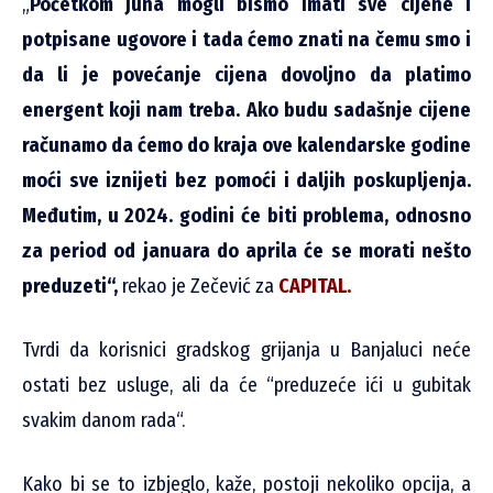
„
Početkom juna mogli bismo imati sve cijene i
potpisane ugovore i tada ćemo znati na čemu smo i
da li je povećanje cijena dovoljno da platimo
energent koji nam treba. Ako budu sadašnje cijene
računamo da ćemo do kraja ove kalendarske godine
moći sve iznijeti bez pomoći i daljih poskupljenja.
Međutim, u 2024. godini će biti problema, odnosno
za period od januara do aprila će se morati nešto
preduzeti“,
rekao je Zečević za
CAPITAL.
Tvrdi da korisnici gradskog grijanja u Banjaluci neće
ostati bez usluge, ali da će “preduzeće ići u gubitak
svakim danom rada“.
Kako bi se to izbjeglo, kaže, postoji nekoliko opcija, a