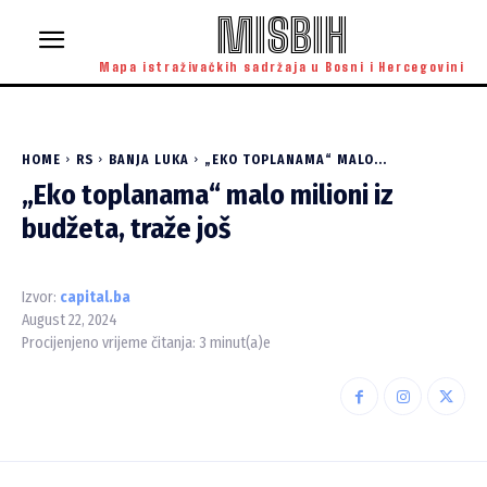
MISBIH
Mapa istraživačkih sadržaja u Bosni i Hercegovini
HOME
RS
BANJA LUKA
„EKO TOPLANAMA“ MALO...
„Eko toplanama“ malo milioni iz
budžeta, traže još
Izvor:
capital.ba
August 22, 2024
Procijenjeno vrijeme čitanja:
3
minut(a)e