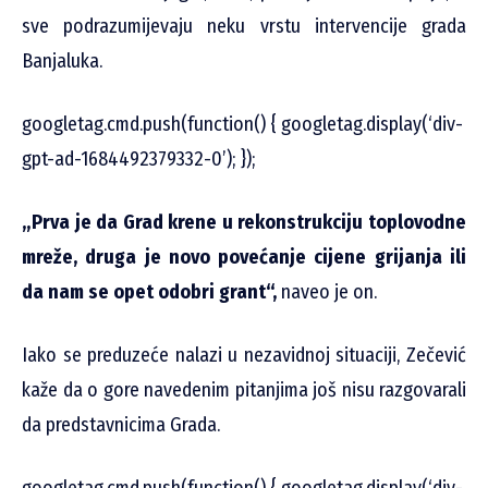
sve podrazumijevaju neku vrstu intervencije grada
Banjaluka.
googletag.cmd.push(function() { googletag.display(‘div-
gpt-ad-1684492379332-0’); });
„Prva je da Grad krene u rekonstrukciju toplovodne
mreže, druga je novo povećanje cijene grijanja ili
da nam se opet odobri grant“,
naveo je on.
Iako se preduzeće nalazi u nezavidnoj situaciji, Zečević
kaže da o gore navedenim pitanjima još nisu razgovarali
da predstavnicima Grada.
googletag.cmd.push(function() { googletag.display(‘div-