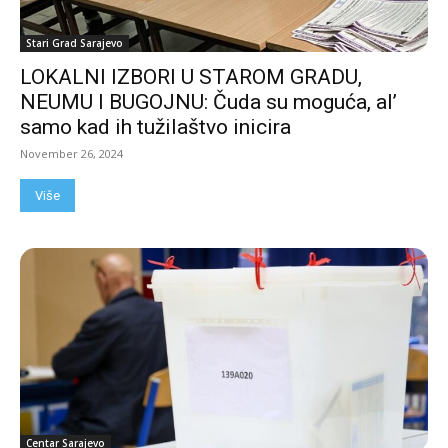
Stari Grad Sarajevo
LOKALNI IZBORI U STAROM GRADU,
NEUMU I BUGOJNU: Čuda su moguća, al’
samo kad ih tužilaštvo inicira
November 26, 2024
Više
Centar Sarajevo