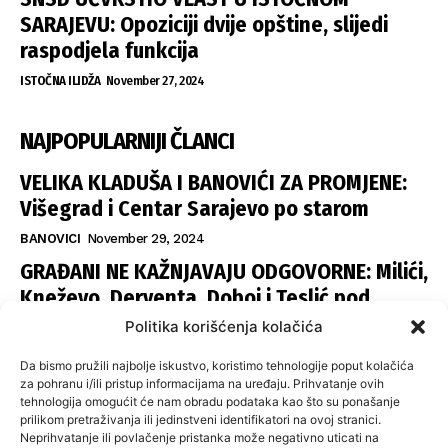
SARAJEVU: Opoziciji dvije opštine, slijedi
raspodjela funkcija
ISTOČNA ILIDŽA
November 27, 2024
NAJPOPULARNIJI ČLANCI
VELIKA KLADUŠA I BANOVIĆI ZA PROMJENE:
Višegrad i Centar Sarajevo po starom
BANOVICI
November 29, 2024
GRAĐANI NE KAŽNJAVAJU ODGOVORNE: Milići,
Kneževo, Derventa, Doboj i Teslić pod
šapom istih stranaka
Politika korišćenja kolačića
INFOVEZA
November 28, 2024
Da bismo pružili najbolje iskustvo, koristimo tehnologije poput kolačića
SNSD UČVRSTIO VLAST U ISTOČNOM
za pohranu i/ili pristup informacijama na uređaju. Prihvatanje ovih
tehnologija omogućit će nam obradu podataka kao što su ponašanje
SARAJEVU: Opoziciji dvije opštine, slijedi
prilikom pretraživanja ili jedinstveni identifikatori na ovoj stranici.
raspodjela funkcija
Neprihvatanje ili povlačenje pristanka može negativno uticati na