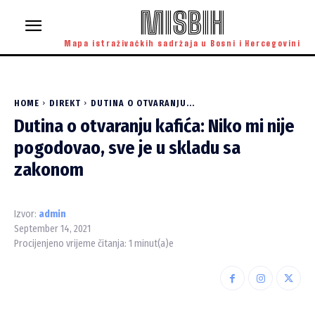
MISBIH
Mapa istraživačkih sadržaja u Bosni i Hercegovini
HOME
DIREKT
DUTINA O OTVARANJU...
Dutina o otvaranju kafića: Niko mi nije
pogodovao, sve je u skladu sa
zakonom
Izvor:
admin
September 14, 2021
Procijenjeno vrijeme čitanja:
1
minut(a)e