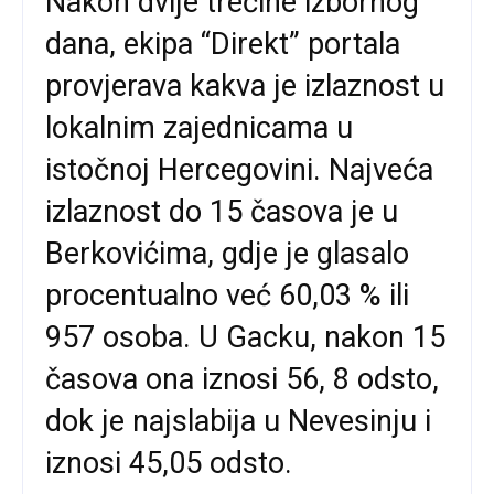
Nakon dvije trećine izbornog
dana, ekipa “Direkt” portala
provjerava kakva je izlaznost u
lokalnim zajednicama u
istočnoj Hercegovini. Najveća
izlaznost do 15 časova je u
Berkovićima, gdje je glasalo
procentualno već 60,03 % ili
957 osoba. U Gacku, nakon 15
časova ona iznosi 56, 8 odsto,
dok je najslabija u Nevesinju i
iznosi 45,05 odsto.