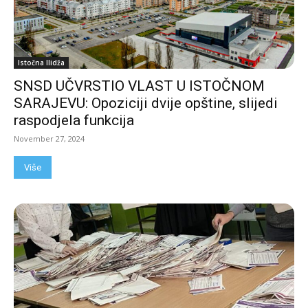
Istočna Ilidža
SNSD UČVRSTIO VLAST U ISTOČNOM
SARAJEVU: Opoziciji dvije opštine, slijedi
raspodjela funkcija
November 27, 2024
Više