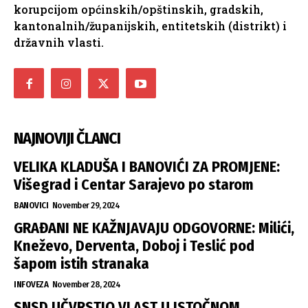
korupcijom općinskih/opštinskih, gradskih,
kantonalnih/županijskih, entitetskih (distrikt) i
državnih vlasti.
NAJNOVIJI ČLANCI
VELIKA KLADUŠA I BANOVIĆI ZA PROMJENE:
Višegrad i Centar Sarajevo po starom
BANOVICI
November 29, 2024
GRAĐANI NE KAŽNJAVAJU ODGOVORNE: Milići,
Kneževo, Derventa, Doboj i Teslić pod
šapom istih stranaka
INFOVEZA
November 28, 2024
SNSD UČVRSTIO VLAST U ISTOČNOM